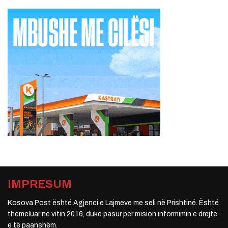
IMPRESUM
Kosova Post është Agjenci e Lajmeve me seli në Prishtinë. Është
themeluar në vitin 2016, duke pasur për mision informimin e drejtë
e të paanshëm.