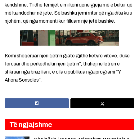
këndshme. Ti dhe fëmijët e mi keni qenë gjëja më e bukur që
më ka ndodhur në jetë. Së bashku jemi rritur që nga dita ku u
njohëm, që nga momenti kur filluam një jetë bashkë.
Kemi shoqëruar njëri tjetrin gjatë gjithë këtyre viteve, duke
forcuar dhe përkëdhelur njëri tjetrin”, thuhej në letrën e
shkruar nga braziliani, e cila u publikua nga programi “Y
Ahora Sonsoles”.
Të ngjajshme