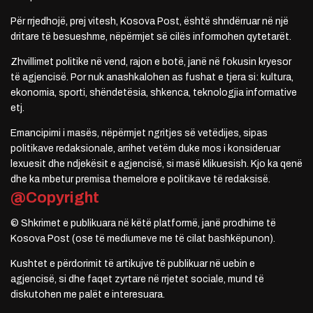
Për rrjedhojë, prej vitesh, Kosova Post, është shndërruar në një
dritare të besueshme, nëpërmjet së cilës informohen qytetarët.
Zhvillimet politike në vend, rajon e botë, janë në fokusin kryesor
të agjencisë. Por nuk anashkalohen as fushat e tjera si: kultura,
ekonomia, sporti, shëndetësia, shkenca, teknologjia informative
etj.
Emancipimi i masës, nëpërmjet ngritjes së vetëdijes, sipas
politikave redaksionale, arrihet vetëm duke mos i konsideruar
lexuesit dhe ndjekësit e agjencisë, si masë klikuesish. Kjo ka qenë
dhe ka mbetur premisa themelore e politikave të redaksisë.
@Copyright
© Shkrimet e publikuara në këtë platformë, janë prodhime të
Kosova Post (ose të mediumeve me të cilat bashkëpunon).
Kushtet e përdorimit të artikujve të publikuar në uebin e
agjencisë, si dhe faqet zyrtare në rrjetet sociale, mund të
diskutohen me palët e interesuara.