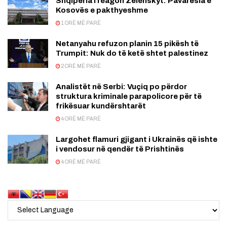
Shqipëria i reagon Zelenskyt: Pavarësia e
Kosovës e pakthyeshme
1 ORË MË PARË
Netanyahu refuzon planin 15 pikësh të
Trumpit: Nuk do të ketë shtet palestinez
2 ORË MË PARË
Analistët në Serbi: Vuçiq po përdor
struktura kriminale parapolicore për të
frikësuar kundërshtarët
4 ORË MË PARË
Largohet flamuri gjigant i Ukrainës që ishte
i vendosur në qendër të Prishtinës
4 ORË MË PARË