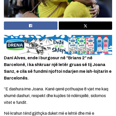
Dani Alves, ende i burgosur në “Brians 2” në
Barcelonë, i ka shkruar një letër gruas së tij Joana
Sanz, e cila së fundmi njoftoi ndarjen me ish-lojtarin e
Barcelonës.
“E dashura ime Joana. Kanë qenë pothuajse 8 vjet me kaq
shumë dashuri, respekt dhe kujdes të ndërsjellë, sidomos
vitet e fundit.
Në krahun tënd gjithçka duket më e lehtë dhe më e