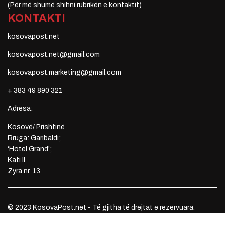
(Për më shumë shihni rubrikën e kontaktit)
KONTAKTI
kosovapost.net
kosovapost.net@gmail.com
kosovapost.marketing@gmail.com
+ 383 49 890 321
Adresa:
Kosovë/ Prishtinë
Rruga: Garibaldi;
‘Hotel Grand’;
Kati II
Zyra nr. 13
© 2023 KosovaPost.net - Të gjitha të drejtat e rezervuara.