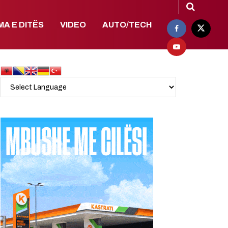
MA E DITËS
VIDEO
AUTO/TECH