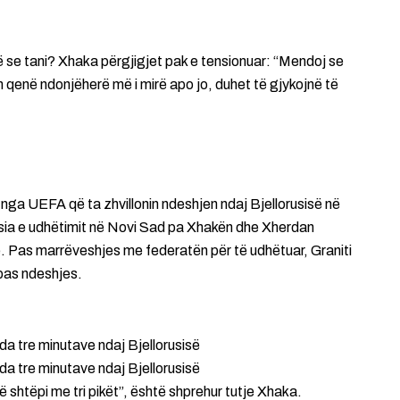
ë se tani? Xhaka përgjigjet pak e tensionuar: “Mendoj se
am qenë ndonjëherë më i mirë apo jo, duhet të gjykojnë të
nga UEFA që ta zhvillonin ndeshjen ndaj Bjellorusisë në
ësia e udhëtimit në Novi Sad pa Xhakën dhe Xherdan
. Pas marrëveshjes me federatën për të udhëtuar, Graniti
 pas ndeshjes.
da tre minutave ndaj Bjellorusisë
da tre minutave ndaj Bjellorusisë
ë shtëpi me tri pikët”, është shprehur tutje Xhaka.