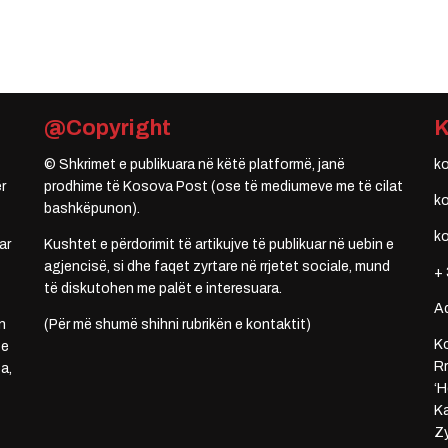
@Copyright
© Shkrimet e publikuara në këtë platformë, janë
k
r
prodhime të Kosova Post (ose të mediumeve me të cilat
k
bashkëpunon).
k
ar
Kushtet e përdorimit të artikujve të publikuar në uebin e
agjencisë, si dhe faqet zyrtare në rrjetet sociale, mund
+ 
të diskutohen me palët e interesuara.
A
n
(Për më shumë shihni rubrikën e kontaktit)
Ko
 e
Rr
a,
‘H
Ka
Zy