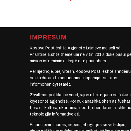
IMPRESUM
Kosova Post është Agjenci e Lajmeve me seli në
Prishtinë. Është themeluar në vitin 2016, duke pasur pë
mision informimin e drejtë e të paanshëm.
Për rrjedhojë, prej vitesh, Kosova Post, është shndërru
në një dritare të besueshme, nëpërmjet së cilës
informohen qytetarët.
Zhvillimet politike në vend, rajon e botë, janë në fokusi
kryesor të agjencisë. Por nuk anashkalohen as fushat
tjera si: kultura, ekonomia, sporti, shëndetësia, shkenc
teknologjia informative etj.
Emancipimi i masës, nëpërmjet ngritjes së vetëdijes,