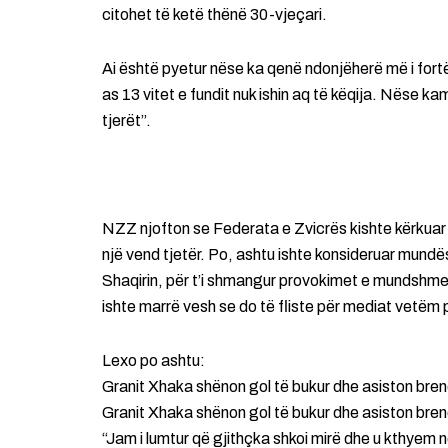
citohet të ketë thënë 30-vjeçari.
Ai është pyetur nëse ka qenë ndonjëherë më i fort
as 13 vitet e fundit nuk ishin aq të këqija. Nëse k
tjerët”.
NZZ njofton se Federata e Zvicrës kishte kërkuar 
një vend tjetër. Po, ashtu ishte konsideruar mund
Shaqirin, për t’i shmangur provokimet e mundshme
ishte marrë vesh se do të fliste për mediat vetëm
Lexo po ashtu:
Granit Xhaka shënon gol të bukur dhe asiston bren
Granit Xhaka shënon gol të bukur dhe asiston bren
“Jam i lumtur që gjithçka shkoi mirë dhe u kthyem n