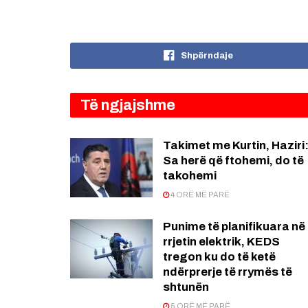
Shpërndaje
Të ngjajshme
Takimet me Kurtin, Haziri
Sa herë që ftohemi, do të
takohemi
4 ORË MË PARË
Punime të planifikuara në
rrjetin elektrik, KEDS
tregon ku do të ketë
ndërprerje të rrymës të
shtunën
5 ORË MË PARË