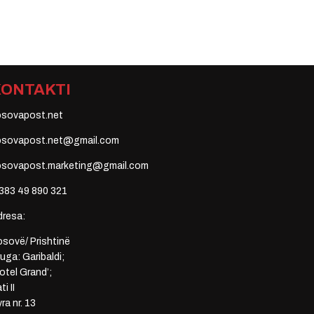
KONTAKTI
osovapost.net
osovapost.net@gmail.com
osovapost.marketing@gmail.com
383 49 890 321
dresa:
sovë/ Prishtinë
uga: Garibaldi;
otel Grand’;
ti II
ra nr. 13