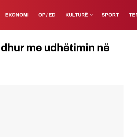
EKONOMI
OP / ED
KULTURË
SPORT
TE
idhur me udhëtimin në