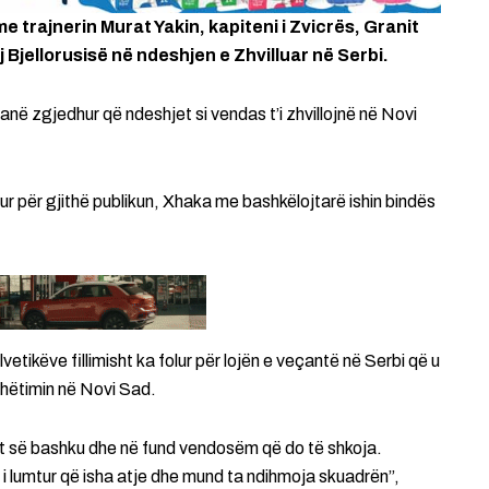
 trajnerin Murat Yakin, kapiteni i Zvicrës, Granit
j Bjellorusisë në ndeshjen e Zhvilluar në Serbi.
në zgjedhur që ndeshjet si vendas t’i zhvillojnë në Novi
ur për gjithë publikun, Xhaka me bashkëlojtarë ishin bindës
etikëve fillimisht ka folur për lojën e veçantë në Serbi që u
udhëtimin në Novi Sad.
ht së bashku dhe në fund vendosëm që do të shkoja.
 i lumtur që isha atje dhe mund ta ndihmoja skuadrën”,