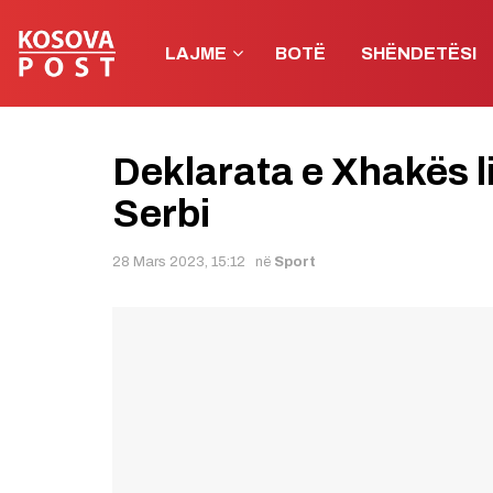
LAJME
BOTË
SHËNDETËSI
Deklarata e Xhakës l
Serbi
28 Mars 2023, 15:12
në
Sport