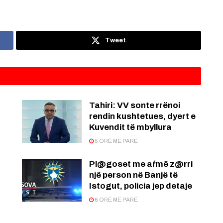
Tweet
:
Tahiri: VV sonte rrënoi
rendin kushtetues, dyert e
Kuvendit të mbyllura
5 ORË MË PARË
Pl@goset me aŕmë z@rri
një person në Banjë të
Istogut, policia jep detaje
6 ORË MË PARË