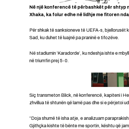
Në një konferencë të përbashkët për shtyp me
Xhaka, ka folur edhe në lidhje me fitoren nda
Për shkak të sanksioneve të UEFA-s, bjellorusët ka
Sad, ku duhet të luajnë pa praninë e tifozëve.
Në stadiumin ‘Karadorde’, ku ndeshja ishte e mbyll
në triumfin prej 5-0.
Siç transmeton Blick, në konferencë, kapiteni i Helv
zhvillua të shtunën që lamë pas dhe si e përjetoi 
“Doja shumë të isha atje, e analizuam paraprakis
Gjithçka kishte të bënte me sportin, kështu që jam