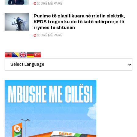
10 ORË MË PARË
Punime të planifikuara në rrjetin elektrik,
KEDS tregon ku do të ketë ndërprerje të
rrymës të shtunën
10 ORË MË PARË