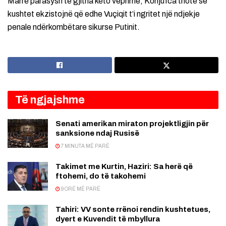
Marrë parasysh të gjitha këto veprime, Konjufca thotë se
kushtet ekzistojnë që edhe Vuçiqit t’i ngritet një ndjekje
penale ndërkombëtare sikurse Putinit.
Të ngjajshme
Senati amerikan miraton projektligjin për
sanksione ndaj Rusisë
7 MINUTA MË PARË
Takimet me Kurtin, Haziri: Sa herë që
ftohemi, do të takohemi
9 ORË MË PARË
Tahiri: VV sonte rrënoi rendin kushtetues,
dyert e Kuvendit të mbyllura