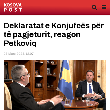
Deklaratat e Konjufcës për
të pagjeturit, reagon
Petkoviq
23 Mars 2023, 12:07