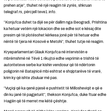
prehen atje”, thuhet në një reagim të zyrës, shkruan
telegraf.rs, përcjell teve1.info.
“Konjufca duhet ta dijë se për dallim nga Beogradi, Prishtina
ka hetuar vetëm një lokacion dhe se edhe sot e kësaj dite
presim që të plotësohet kërkesa jonë për të hetuar edhe
nëntë të tjera në Kosovë e Metohi”, thuhet tutje në reagim.
Kryeparlamentari Glauk Konjufca në intervistën e
mbrëmshmë në Tëvë 1 rikujtoi edhe veprimin e trishtë të
autoriteteve serbe kur kishin vendosur që të ndërtonin
poligonin në Batajnicë mbi eshtrat e shqiptarëve të vrarë,
krim ky që ishte zbuluar më pas.
“Vuçiqi që ka qenë pjesë e pushtetit të Millosheviqit e që e
din ku janë të pagjeturit”, thekson Konjufca, duke ftuar edhe
Hagën që të merret me këtë çështje.