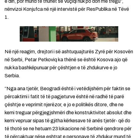
e din, por mund të thuhet se Vuçiqi nuk po don me tregu”,
nënvizoi Konjufca në një intervistë për ResPublika në Tëvë
1.
Në një reagim, drejtori i së ashtuquajturës Zyrë për Kosovën
në Serbi, Petar Petkoviq ka thënë se është Kosova ajo që
nuk ka bashkëpunuar për çështjen e të zhdukurve e jo
Serbia.
“Nga ana tjetër, Beogradi është i vetëdijshëm për faktin se
përcaktimi i fatit të të pagjeturve është në radhë të parë
çështje e veprimit njerëzor, e jo e politikës ditore, dhe ne
kemi treguar përgjegjshmëri dhe konstruktivitet absolut dhe
kemi vepruar sipas të gjitha kërkesave të anës tjetër- që do
të thotë se ne hetuam 23 lokacione në Serbinë qendrore për
të përcaktuar nëse eshtrat e personave të zhdukur mund të