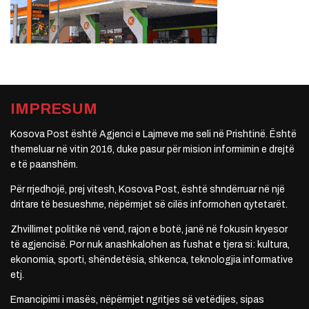
IMPRESUM
Kosova Post është Agjenci e Lajmeve me seli në Prishtinë. Është
themeluar në vitin 2016, duke pasur për mision informimin e drejtë
e të paanshëm.
Për rrjedhojë, prej vitesh, Kosova Post, është shndërruar në një
dritare të besueshme, nëpërmjet së cilës informohen qytetarët.
Zhvillimet politike në vend, rajon e botë, janë në fokusin kryesor
të agjencisë. Por nuk anashkalohen as fushat e tjera si: kultura,
ekonomia, sporti, shëndetësia, shkenca, teknologjia informative
etj.
Emancipimi i masës, nëpërmjet ngritjes së vetëdijes, sipas