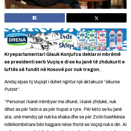
Kryeparlamentari Glauk Konjufca deklaroi mbrëmë
se presidenti serb Vuçiq e di se ku janë të zhdukurit e
luftës së fundit në Kosovë por nuk tregon.
Andaj sipas tij Vuçiqit i duhet ngritur një aktakuzë “sikurse
Putinit”.
“Personat i kanë rrëmbyer me dhunë, i kanë zhdukë, nuk
dihet as për fatin e as për trupat e tyre. Për këto se ku janë
ata, unë mendoj që nuk ka shaka dhe se për Zotin bashkësia
ndërkombëtare bën hajgare nëse thotë se Vuçiqi nuk e din. Ai