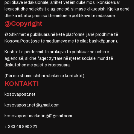
politikave redaksionale, arrihet vetëm duke mos i konsideruar
lexuesit dhe ndjekësit e agjencisë, si masë klikuesish. Kjo ka qenë
dhe ka mbetur premisa themelore e politikave të redaksisë.
@Copyright
© Shkrimet e publikuara në këtë platformë, janë prodhime të
Kosova Post (ose të mediumeve me të cilat bashkëpunon).
Kushtet e përdorimit të artikujve të publikuar në uebin e
agjencisë, si dhe faqet zyrtare në rrjetet sociale, mund të
diskutohen me palët e interesuara.
(Për më shumë shihni rubrikën e kontaktit)
KONTAKTI
kosovapost.net
kosovapost.net@gmail.com
kosovapost.marketing@gmail.com
+ 383 49 890 321