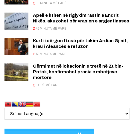
18 MINUTA MË PARË
Apeli e kthen në rigjykim rastin e Endrit
Nikës, akuzohet për vrasjen e argjentinases
45 MINUTA MË PARË
Kurti i dërgon ftesë për takim Ardian Gjinit,
kreu i Aleancës e refuzon
50 MINUTA MË PARË
Gërmimet në lokacionin e tretë në Zubin-
Potok, konfirmohet prania e mbetjeve
mortore
1 ORË MË PARË