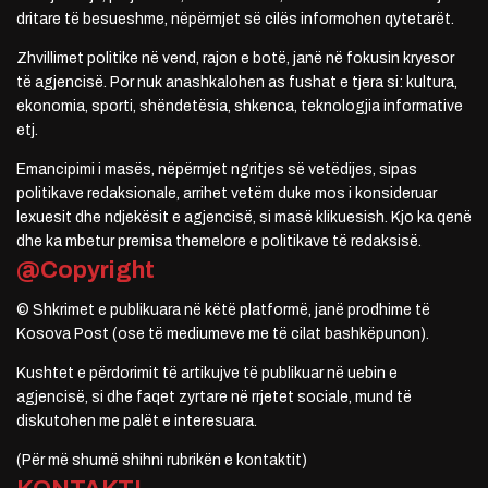
dritare të besueshme, nëpërmjet së cilës informohen qytetarët.
Zhvillimet politike në vend, rajon e botë, janë në fokusin kryesor
të agjencisë. Por nuk anashkalohen as fushat e tjera si: kultura,
ekonomia, sporti, shëndetësia, shkenca, teknologjia informative
etj.
Emancipimi i masës, nëpërmjet ngritjes së vetëdijes, sipas
politikave redaksionale, arrihet vetëm duke mos i konsideruar
lexuesit dhe ndjekësit e agjencisë, si masë klikuesish. Kjo ka qenë
dhe ka mbetur premisa themelore e politikave të redaksisë.
@Copyright
© Shkrimet e publikuara në këtë platformë, janë prodhime të
Kosova Post (ose të mediumeve me të cilat bashkëpunon).
Kushtet e përdorimit të artikujve të publikuar në uebin e
agjencisë, si dhe faqet zyrtare në rrjetet sociale, mund të
diskutohen me palët e interesuara.
(Për më shumë shihni rubrikën e kontaktit)