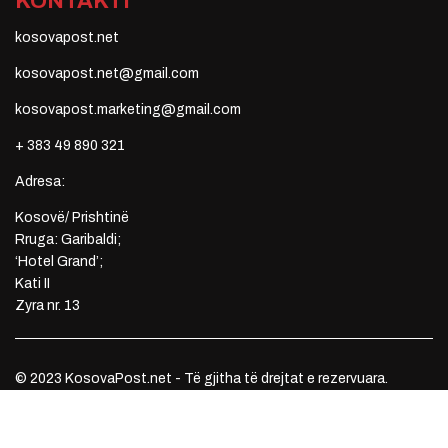
KONTAKTI
kosovapost.net
kosovapost.net@gmail.com
kosovapost.marketing@gmail.com
+ 383 49 890 321
Adresa:
Kosovë/ Prishtinë
Rruga: Garibaldi;
‘Hotel Grand’;
Kati II
Zyra nr. 13
© 2023 KosovaPost.net - Të gjitha të drejtat e rezervuara.