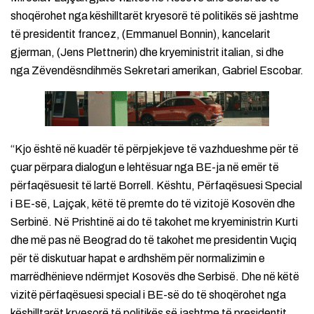
shoqërohet nga këshilltarët kryesorë të politikës së jashtme
të presidentit francez, (Emmanuel Bonnin), kancelarit
gjerman, (Jens Plettnerin) dhe kryeministrit italian, si dhe
nga Zëvendësndihmës Sekretari amerikan, Gabriel Escobar.
“Kjo është në kuadër të përpjekjeve të vazhdueshme për të
çuar përpara dialogun e lehtësuar nga BE-ja në emër të
përfaqësuesit të lartë Borrell. Kështu, Përfaqësuesi Special
i BE-së, Lajçak, këtë të premte do të vizitojë Kosovën dhe
Serbinë. Në Prishtinë ai do të takohet me kryeministrin Kurti
dhe më pas në Beograd do të takohet me presidentin Vuçiq
për të diskutuar hapat e ardhshëm për normalizimin e
marrëdhënieve ndërmjet Kosovës dhe Serbisë. Dhe në këtë
vizitë përfaqësuesi special i BE-së do të shoqërohet nga
këshilltarët kryesorë të politikës së jashtme të presidentit