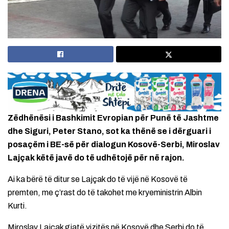
Zëdhënësi i Bashkimit Evropian për Punë të Jashtme
dhe Siguri, Peter Stano, sot ka thënë se i dërguari i
posaçëm i BE-së për dialogun Kosovë-Serbi, Miroslav
Lajçak këtë javë do të udhëtojë për në rajon.
Ai ka bërë të ditur se Lajçak do të vijë në Kosovë të
premten, me ç’rast do të takohet me kryeministrin Albin
Kurti.
Miroslav Lajçak gjatë vizitës në Kosovë dhe Serbi do të