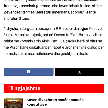
francez, kancelarit gjerman, dhe kryeministrit italian, si dhe
Zëvendësndihmës Sekretari amerikan Escobar.”, është
shprehur Stano.
Ndryshe, i dërguari i posaçëm i BE-së për dialogun Kosovë-
Serbi, Miroslav Lajçak, sot në Davos të Zvicrës ka zhvilluar
takim me kryeministrin Albin Kurti. Lajçak ka bërë të ditur se
me Kurtin kanë diskutuar për hapat e ardhshëm në dialog për
normalizimin e marrëdhënieve dhe çështjet aktuale.
Të ngjajshme
Kuvendi vazhdon nesër seancën
konstituive