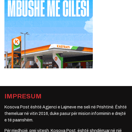
IMPRESUM
Kosova Post është Agjenci e Lajmeve me seli në Prishtinë. Është
themeluar në vitin 2016, duke pasur për mision informimin e drejtë
e të paanshëm.
Për rrjedhojë, prej vitesh, Kosova Post, është shndërruar në një