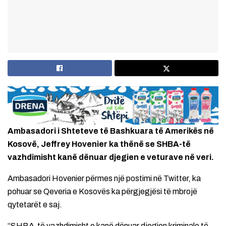
Ambasadori i Shteteve të Bashkuara të Amerikës në
Kosovë, Jeffrey Hovenier ka thënë se SHBA-të
vazhdimisht kanë dënuar djegien e veturave në veri.
Ambasadori Hovenier përmes një postimi në Twitter, ka
pohuar se Qeveria e Kosovës ka përgjegjësi të mbrojë
qytetarët e saj.
“SHBA-të vazhdimisht e kanë dënuar djegien kriminale të