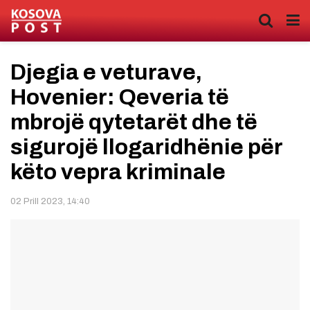
Djegia e veturave,
Hovenier: Qeveria të
mbrojë qytetarët dhe të
sigurojë llogaridhënie për
këto vepra kriminale
02 Prill 2023, 14:40