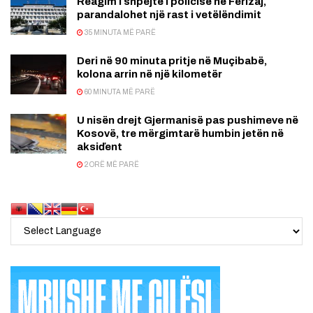
Reagim i shpejtë i policisë në Ferizaj,
parandalohet një rast i vetëlëndimit
35 MINUTA MË PARË
Deri në 90 minuta pritje në Muçibabë,
kolona arrin në një kilometër
60 MINUTA MË PARË
U nisën drejt Gjermanisë pas pushimeve në
Kosovë, tre mërgimtarë humbin jetën në
aksiďent
2 ORË MË PARË