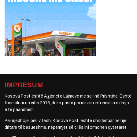
IMPRESUM
Kosova Post është Agjenci e Lajmeve me seli në Prishtinë. Është
themeluar në vitin 2016, duke pasur për mision informimin e drejtë
e të paanshëm.
Për rrjedhojë, prej vitesh, Kosova Post, është shndërruar në një
dritare të besueshme, nëpërmjet së cilës informohen qytetarët.