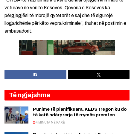
veturave në veri të Kosovës. Qeveria e Kosovës ka
përgjegjësi të mbrojë qytetarët e saj dhe të sigurojë
llogaridhënie për këto vepra kriminale”, thuhet në postimin e
ambasadorit.
Të ngjajshme
Punime të planifikuara, KEDS tregon ku do
të ketë ndërprerje të rrymës premten
4 MINUTA MË PARË