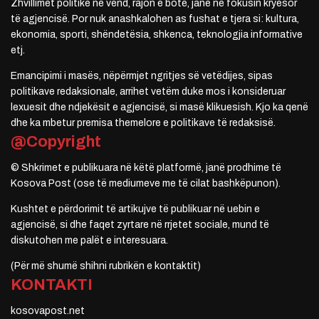
Zhvillimet politike në vend, rajon e botë, janë në fokusin kryesor
të agjencisë. Por nuk anashkalohen as fushat e tjera si: kultura,
ekonomia, sporti, shëndetësia, shkenca, teknologjia informative
etj.
Emancipimi i masës, nëpërmjet ngritjes së vetëdijes, sipas
politikave redaksionale, arrihet vetëm duke mos i konsideruar
lexuesit dhe ndjekësit e agjencisë, si masë klikuesish. Kjo ka qenë
dhe ka mbetur premisa themelore e politikave të redaksisë.
@Copyright
© Shkrimet e publikuara në këtë platformë, janë prodhime të
Kosova Post (ose të mediumeve me të cilat bashkëpunon).
Kushtet e përdorimit të artikujve të publikuar në uebin e
agjencisë, si dhe faqet zyrtare në rrjetet sociale, mund të
diskutohen me palët e interesuara.
(Për më shumë shihni rubrikën e kontaktit)
KONTAKTI
kosovapost.net