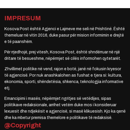
IMPRESUM
Kosova Post është Agjenci e Lajmeve me seli në Prishtinë. Është
themeluar në vitin 2016, duke pasur për mision informimin e drejtë
e të paanshëm.
Për rrjedhojë, prej vitesh, Kosova Post, është shndërruar në një
dritare të besueshme, nëpërmjet së cilës informohen qytetarët.
Zhvillimet politike në vend, rajon e botë, janë në fokusin kryesor
të agjencisë. Por nuk anashkalohen as fushat e tjera si: kultura,
ekonomia, sporti, shëndetësia, shkenca, teknologjia informative
etj.
Emancipimi i masës, nëpërmjet ngritjes së vetëdijes, sipas
politikave redaksionale, arrihet vetëm duke mos i konsideruar
lexuesit dhe ndjekësit e agjencisë, si masë klikuesish. Kjo ka qenë
dhe ka mbetur premisa themelore e politikave të redaksisë.
@Copyright