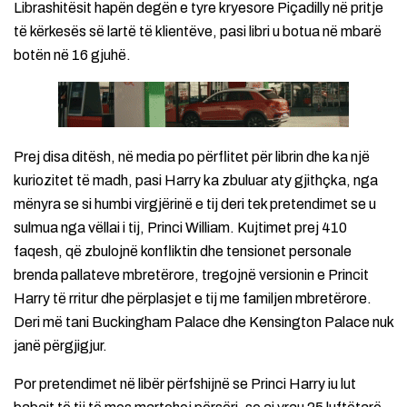
Librashitësit hapën degën e tyre kryesore Piçadilly në pritje
të kërkesës së lartë të klientëve, pasi libri u botua në mbarë
botën në 16 gjuhë.
Prej disa ditësh, në media po përflitet për librin dhe ka një
kuriozitet të madh, pasi Harry ka zbuluar aty gjithçka, nga
mënyra se si humbi virgjërinë e tij deri tek pretendimet se u
sulmua nga vëllai i tij, Princi William. Kujtimet prej 410
faqesh, që zbulojnë konfliktin dhe tensionet personale
brenda pallateve mbretërore, tregojnë versionin e Princit
Harry të rritur dhe përplasjet e tij me familjen mbretërore.
Deri më tani Buckingham Palace dhe Kensington Palace nuk
janë përgjigjur.
Por pretendimet në libër përfshijnë se Princi Harry iu lut