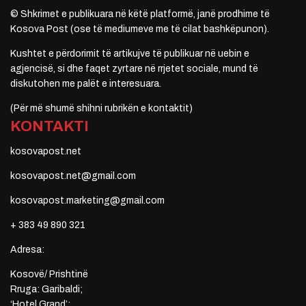
© Shkrimet e publikuara në këtë platformë, janë prodhime të
Kosova Post (ose të mediumeve me të cilat bashkëpunon).
Kushtet e përdorimit të artikujve të publikuar në uebin e
agjencisë, si dhe faqet zyrtare në rrjetet sociale, mund të
diskutohen me palët e interesuara.
(Për më shumë shihni rubrikën e kontaktit)
KONTAKTI
kosovapost.net
kosovapost.net@gmail.com
kosovapost.marketing@gmail.com
+ 383 49 890 321
Adresa:
Kosovë/ Prishtinë
Rruga: Garibaldi;
‘Hotel Grand’;