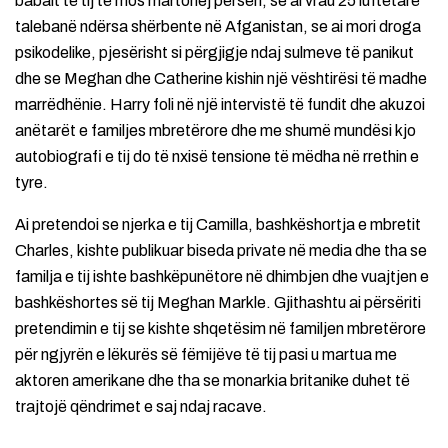
babait të tij të mos martohej përsëri, se ai vrau 25 luftëtarë
talebanë ndërsa shërbente në Afganistan, se ai mori droga
psikodelike, pjesërisht si përgjigje ndaj sulmeve të panikut
dhe se Meghan dhe Catherine kishin një vështirësi të madhe
marrëdhënie. Harry foli në një intervistë të fundit dhe akuzoi
anëtarët e familjes mbretërore dhe me shumë mundësi kjo
autobiografi e tij do të nxisë tensione të mëdha në rrethin e
tyre.
Ai pretendoi se njerka e tij Camilla, bashkëshortja e mbretit
Charles, kishte publikuar biseda private në media dhe tha se
familja e tij ishte bashkëpunëtore në dhimbjen dhe vuajtjen e
bashkëshortes së tij Meghan Markle. Gjithashtu ai përsëriti
pretendimin e tij se kishte shqetësim në familjen mbretërore
për ngjyrën e lëkurës së fëmijëve të tij pasi u martua me
aktoren amerikane dhe tha se monarkia britanike duhet të
trajtojë qëndrimet e saj ndaj racave.