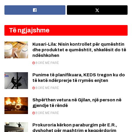
Të ngjajshme
Kusari-Lila: Nisin kontrollet për qumështin
dhe produktet e qumështit, shkelësit do të
ndëshkohen
8 ORË MË PARË
Punime të planifikuara, KEDS tregon ku do
të ketë ndërprerje të rrymës enjten
8 ORË MË PARË
Shpëŕthen vetura në Gjilan, një person në
gjendje të rëndë
8 ORË MË PARË
Prokuroria kërkon paraburgim për E.R.,
dyshohet për mashtrim e keqpërdorim