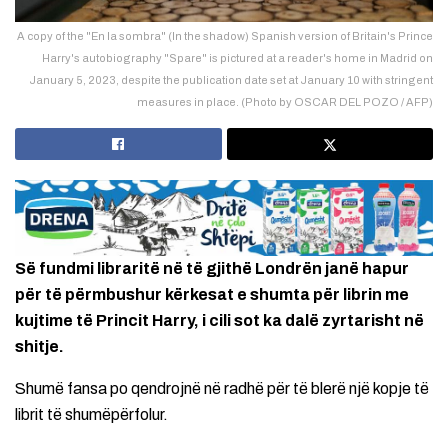
A copy of the "En la sombra" (In the shadow) Spanish version of Britain's Prince
Harry's autobiography "Spare" is pictured at a reader's home in Madrid on
January 5, 2023, despite the publication date set at January 10 with stringent
measures in place. (Photo by OSCAR DEL POZO / AFP)
Së fundmi libraritë në të gjithë Londrën janë hapur
për të përmbushur kërkesat e shumta për librin me
kujtime të Princit Harry, i cili sot ka dalë zyrtarisht në
shitje.
Shumë fansa po qendrojnë në radhë për të blerë një kopje të
librit të shumëpërfolur.