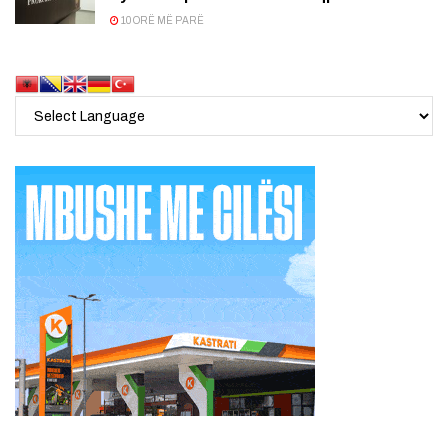
10 ORË MË PARË