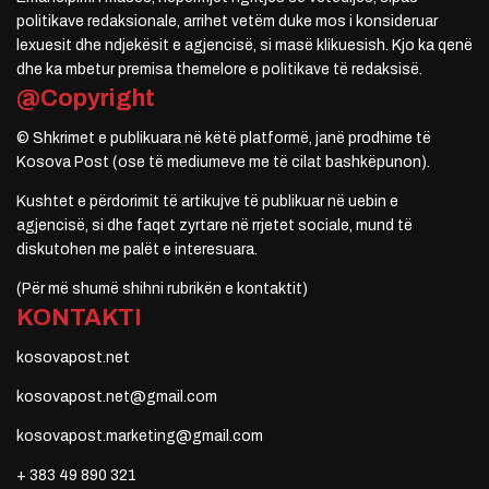
politikave redaksionale, arrihet vetëm duke mos i konsideruar
lexuesit dhe ndjekësit e agjencisë, si masë klikuesish. Kjo ka qenë
dhe ka mbetur premisa themelore e politikave të redaksisë.
@Copyright
© Shkrimet e publikuara në këtë platformë, janë prodhime të
Kosova Post (ose të mediumeve me të cilat bashkëpunon).
Kushtet e përdorimit të artikujve të publikuar në uebin e
agjencisë, si dhe faqet zyrtare në rrjetet sociale, mund të
diskutohen me palët e interesuara.
(Për më shumë shihni rubrikën e kontaktit)
KONTAKTI
kosovapost.net
kosovapost.net@gmail.com
kosovapost.marketing@gmail.com
+ 383 49 890 321