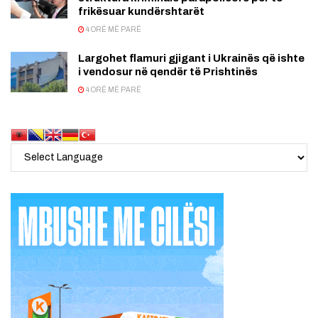
frikësuar kundërshtarët
4 ORË MË PARË
Largohet flamuri gjigant i Ukrainës që ishte
i vendosur në qendër të Prishtinës
4 ORË MË PARË