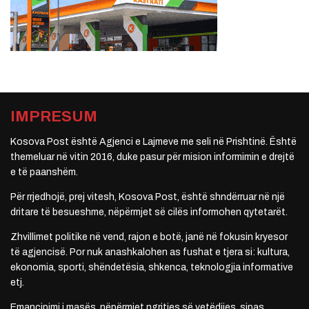
IMPRESUM
Kosova Post është Agjenci e Lajmeve me seli në Prishtinë. Është
themeluar në vitin 2016, duke pasur për mision informimin e drejtë
e të paanshëm.
Për rrjedhojë, prej vitesh, Kosova Post, është shndërruar në një
dritare të besueshme, nëpërmjet së cilës informohen qytetarët.
Zhvillimet politike në vend, rajon e botë, janë në fokusin kryesor
të agjencisë. Por nuk anashkalohen as fushat e tjera si: kultura,
ekonomia, sporti, shëndetësia, shkenca, teknologjia informative
etj.
Emancipimi i masës, nëpërmjet ngritjes së vetëdijes, sipas