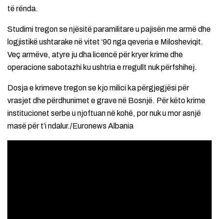
të rënda.
Studimi tregon se njësitë paramilitare u pajisën me armë dhe
logjistikë ushtarake në vitet ‘90 nga qeveria e Milosheviqit.
Veç armëve, atyre ju dha licencë për kryer krime dhe
operacione sabotazhi ku ushtria e rregullt nuk përfshihej.
Dosja e krimeve tregon se kjo milici ka përgjegjësi për
vrasjet dhe përdhunimet e grave në Bosnjë. Për këto krime
institucionet serbe u njoftuan në kohë, por nuk u mor asnjë
masë për t’i ndalur./Euronews Albania