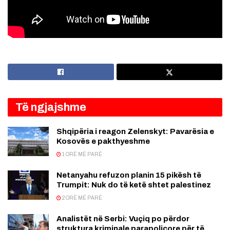
Të ngjajshme
Shqipëria i reagon Zelenskyt: Pavarësia e
Kosovës e pakthyeshme
1 ORË MË PARË
Netanyahu refuzon planin 15 pikësh të
Trumpit: Nuk do të ketë shtet palestinez
2 ORË MË PARË
Analistët në Serbi: Vuçiq po përdor
struktura kriminale parapolicore për të