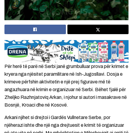
Për herë të parë në Serbi janë grumbulluar prova për krimet e
kryera nga njësitet paramilitare në Ish-Jugosllavi. Dosja e
krimeve përfshin aktivitetin e një prej figurave më të
angazhuara në krimin e organizuar në Serbi. Bëhet fjalë për
Zheljko Razhnjatoviq Arkan, i njohur si autori i masakrave në
Bosnjë, Kroaci dhe në Kosovë.
Arkani njihet si drejtoi i Gardës Vullnetare Serbe, por
njëherazi ishte dhe një nga drejtuesit e krimit të organizuar
në ato vite në serbi. Me mbështetjen e Milosheviqit ai arriti të