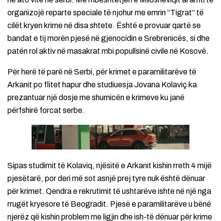
organizojë reparte speciale të njohur me emrin “Tigrat” të
cilët kryen krime në disa shtete. Është e provuar qartë se
bandat e tij morën pjesë në gjenocidin e Srebrenicës, si dhe
patën rol aktiv në masakrat mbi popullsinë civile në Kosovë.
Për herë të parë në Serbi, për krimet e paramilitarëve të
Arkanit po flitet hapur dhe studiuesja Jovana Kolaviç ka
prezantuar një dosje me shumicën e krimeve ku janë
përfshirë forcat serbe.
Sipas studimit të Kolaviq, njësitë e Arkanit kishin rreth 4 mijë
pjesëtarë, por deri më sot asnjë prej tyre nuk është dënuar
për krimet. Qendra e rekrutimit të ushtarëve ishte në një nga
rrugët kryesore të Beogradit. Pjesë e paramilitarëve u bënë
njerëz që kishin problem me ligjin dhe ish-të dënuar për krime