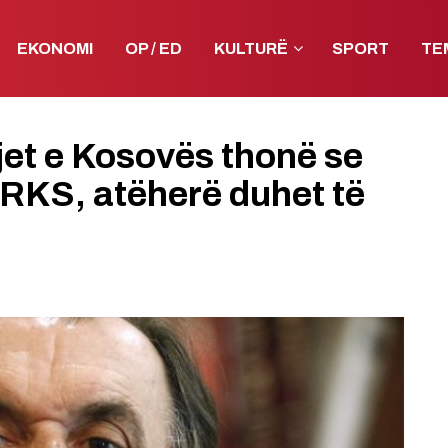
EKONOMI
OP / ED
KULTURË
SPORT
TE
jet e Kosovës thonë se
ë RKS, atëherë duhet të