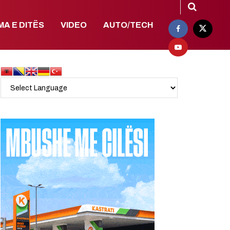
MA E DITËS
VIDEO
AUTO/TECH