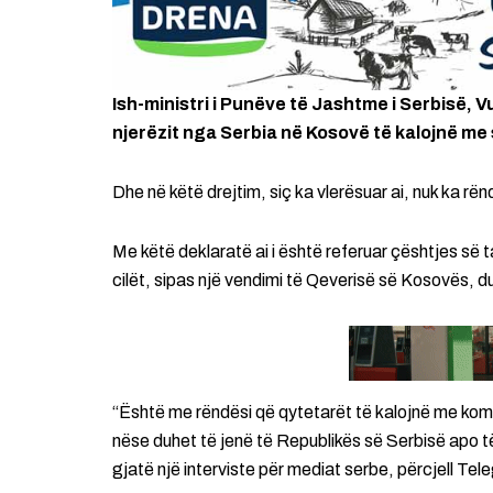
Ish-ministri i Punëve të Jashtme i Serbisë, 
njerëzit nga Serbia në Kosovë të kalojnë m
Dhe në këtë drejtim, siç ka vlerësuar ai, nuk ka r
Me këtë deklaratë ai i është referuar çështjes së
cilët, sipas një vendimi të Qeverisë së Kosovës, d
“Është me rëndësi që qytetarët të kalojnë me ko
nëse duhet të jenë të Republikës së Serbisë apo t
gjatë një interviste për mediat serbe, përcjell Tele