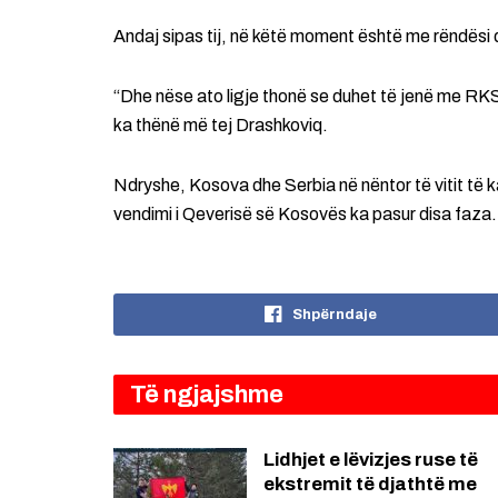
Andaj sipas tij, në këtë moment është me rëndësi 
“Dhe nëse ato ligje thonë se duhet të jenë me RKS
ka thënë më tej Drashkoviq.
Ndryshe, Kosova dhe Serbia në nëntor të vitit të k
vendimi i Qeverisë së Kosovës ka pasur disa faza.
Shpërndaje
Të ngjajshme
Lidhjet e lëvizjes ruse të
ekstremit të djathtë me