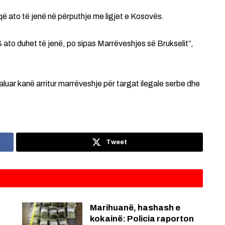
që ato të jenë në përputhje me ligjet e Kosovës.
 ato duhet të jenë, po sipas Marrëveshjes së Brukselit”,
aluar kanë arritur marrëveshje për targat ilegale serbe dhe
Tweet
Marihuanë, hashash e
kokainë: Policia raporton