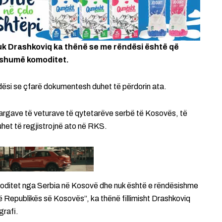
Vuk Drashkoviq ka thënë se me rëndësi është që
e shumë komoditet.
ëndësi se çfarë dokumentesh duhet të përdorin ata.
 targave të veturave të qytetarëve serbë të Kosovës, të
uhet të regjistrojnë ato në RKS.
moditet nga Serbia në Kosovë dhe nuk është e rëndësishme
ë Republikës së Kosovës”, ka thënë fillimisht Drashkoviq
grafi.