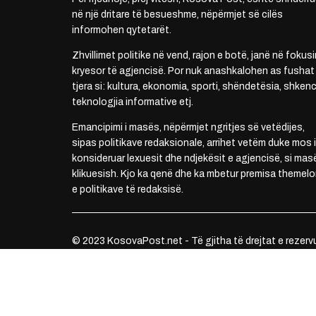
në një dritare të besueshme, nëpërmjet së cilës
informohen qytetarët.
Zhvillimet politike në vend, rajon e botë, janë në fokusi
kryesor të agjencisë. Por nuk anashkalohen as fushat
tjera si: kultura, ekonomia, sporti, shëndetësia, shkenc
teknologjia informative etj.
Emancipimi i masës, nëpërmjet ngritjes së vetëdijes,
sipas politikave redaksionale, arrihet vetëm duke mos i
konsideruar lexuesit dhe ndjekësit e agjencisë, si mas
klikuesish. Kjo ka qenë dhe ka mbetur premisa themelo
e politikave të redaksisë.
© 2023 KosovaPost.net - Të gjitha të drejtat e rezerv