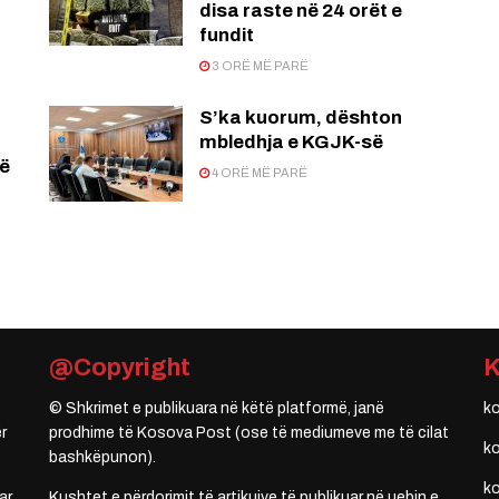
disa raste në 24 orët e
fundit
3 ORË MË PARË
S’ka kuorum, dështon
mbledhja e KGJK-së
të
4 ORË MË PARË
@Copyright
© Shkrimet e publikuara në këtë platformë, janë
k
r
prodhime të Kosova Post (ose të mediumeve me të cilat
k
bashkëpunon).
k
ar
Kushtet e përdorimit të artikujve të publikuar në uebin e