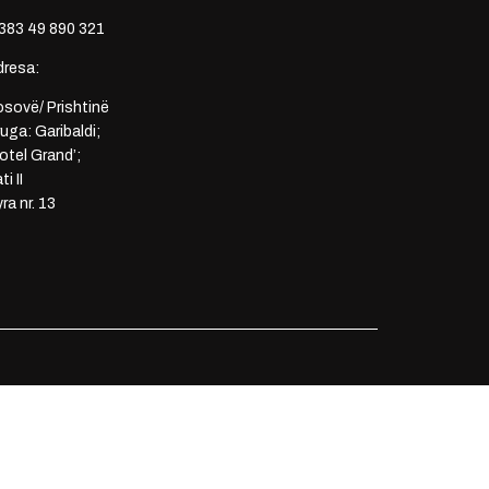
383 49 890 321
dresa:
sovë/ Prishtinë
uga: Garibaldi;
otel Grand’;
ti II
ra nr. 13