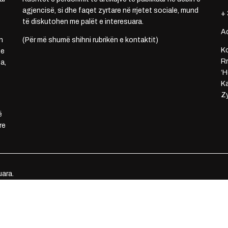
agjencisë, si dhe faqet zyrtare në rrjetet sociale, mund
+ 
të diskutohen me palët e interesuara.
A
n
(Për më shumë shihni rubrikën e kontaktit)
Ko
 e
Rr
a,
‘H
Ka
Zy
ë
re
uara.