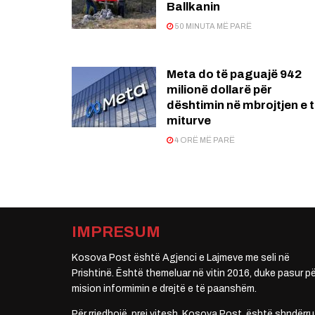
Ballkanin
50 MINUTA MË PARË
Meta do të paguajë 942
milionë dollarë për
dështimin në mbrojtjen e 
miturve
4 ORË MË PARË
IMPRESUM
Kosova Post është Agjenci e Lajmeve me seli në
Prishtinë. Është themeluar në vitin 2016, duke pasur pë
mision informimin e drejtë e të paanshëm.
Për rrjedhojë, prej vitesh, Kosova Post, është shndërru