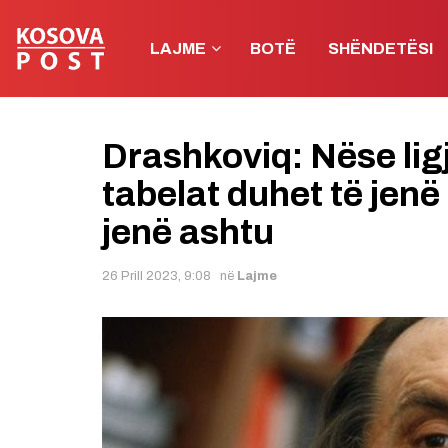
LAJME
BOTË
SHËNDETËSI
Drashkoviq: Nëse lig
tabelat duhet të jen
jenë ashtu
26 Prill 2023, 9:08
në
Lajme