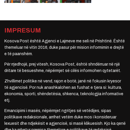
IMPRESUM
Kosova Post është Agjenci e Lajmeve me seli në Prishtinë. Është
themeluar në vitin 2016, duke pasur për mision informimin e drejtë
e të paanshëm.
Për rrjedhojë, prej vitesh, Kosova Post, është shndërruar në një
dritare të besueshme, nëpërmjet së cilës informohen qytetarët.
Zhvillimet politike në vend, rajon e botë, janë në fokusin kryesor
të agjencisë. Por nuk anashkalohen as fushat e tjera si: kultura,
ekonomia, sporti, shëndetësia, shkenca, teknologjia informative
etj.
Emancipimi i masës, nëpërmjet ngritjes së vetëdijes, sipas
politikave redaksionale, arrihet vetëm duke mos i konsideruar
lexuesit dhe ndjekësit e agjencisë, si masë klikuesish. Kjo ka qenë
dhe ka mbetur premisa themelore e politikave të redaksisë.