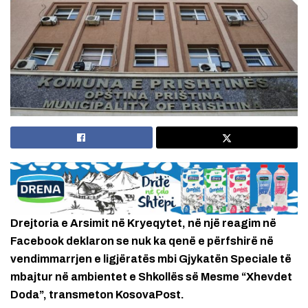
Drejtoria e Arsimit në Kryeqytet, në një reagim në
Facebook deklaron se nuk ka qenë e përfshirë në
vendimmarrjen e ligjëratës mbi Gjykatën Speciale të
mbajtur në ambientet e Shkollës së Mesme “Xhevdet
Doda”, transmeton KosovaPost.