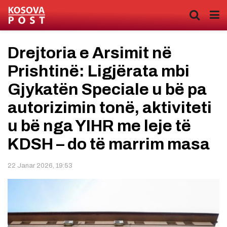
Drejtoria e Arsimit në
Prishtinë: Ligjërata mbi
Gjykatën Speciale u bë pa
autorizimin tonë, aktiviteti
u bë nga YIHR me leje të
KDSH – do të marrim masa
22 Janar 2026, 19:53