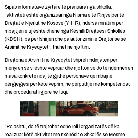
Sipas informatave zyrtare të pranuara nga shkolla,
“aktiviteti është organizuar nga Nisma e të Rinjve për të
Drejtat e Njeriut në Kosovë (YIHR), ndërsa miratimi për
mbajtjen e tij është dhënë nga Këshilli Drejtues i Shkollës
(KDSH), pa përfshirjen dhe pa autorizimin e Drejtorisë së
Arsimit në Kryeqytet”, thuhet në njoftim.
Drejtoria e Arsimit në Kryeqytet shpreh indinjatën për
mënyrën se si është vepruar dhe njofton se do të ndërmerren
masa konkrete ndaj të gjithë personave që mbajnë
përgjegjësi për këtë veprim, në përputhje me kompetencat
dhe procedurat ligjore në fuqi.
“Po ashtu, do të trajtohet edhe roli i organizatës që ka
realizuar këtë aktivitet me nxënësit e Shkollës së Mesme