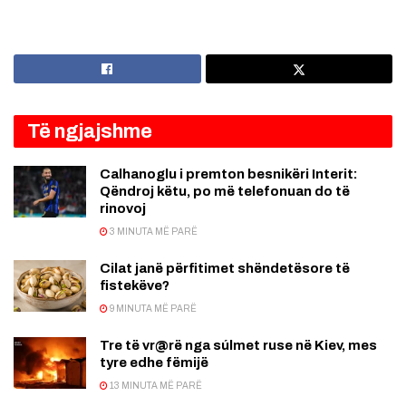
Të ngjajshme
Calhanoglu i premton besnikëri Interit:
Qëndroj këtu, po më telefonuan do të
rinovoj
3 MINUTA MË PARË
Cilat janë përfitimet shëndetësore të
fistekëve?
9 MINUTA MË PARË
Tre të vr@rë nga súlmet ruse në Kiev, mes
tyre edhe fëmijë
13 MINUTA MË PARË