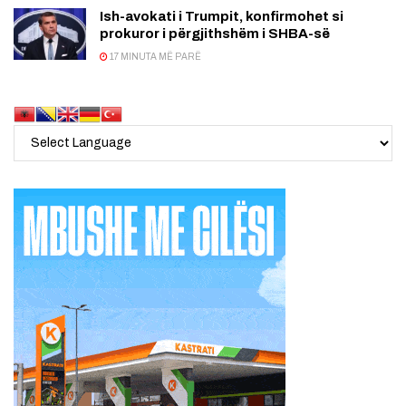
Ish-avokati i Trumpit, konfirmohet si
prokuror i përgjithshëm i SHBA-së
17 MINUTA MË PARË