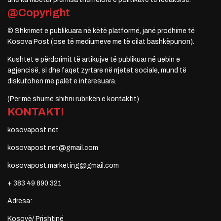
@Copyright
© Shkrimet e publikuara në këtë platformë, janë prodhime të
Kosova Post (ose të mediumeve me të cilat bashkëpunon).
Kushtet e përdorimit të artikujve të publikuar në uebin e
agjencisë, si dhe faqet zyrtare në rrjetet sociale, mund të
diskutohen me palët e interesuara.
(Për më shumë shihni rubrikën e kontaktit)
KONTAKTI
kosovapost.net
kosovapost.net@gmail.com
kosovapost.marketing@gmail.com
+ 383 49 890 321
Adresa:
Kosovë/ Prishtinë