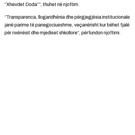
“Xhevdet Doda””, thuhet në njoftim.
“Transparenca, llogaridhënia dhe përgjegjësia institucionale
janë parime të panegociueshme, veçanërisht kur bëhet fjalë
për nxënësit dhe mjediset shkollore”, përfundon njoftimi.