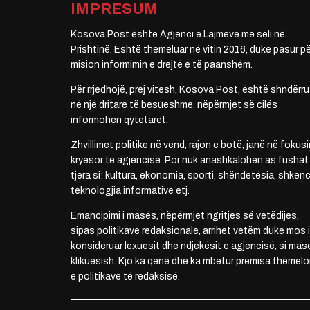
IMPRESUM
Kosova Post është Agjenci e Lajmeve me seli në
Prishtinë. Është themeluar në vitin 2016, duke pasur pë
mision informimin e drejtë e të paanshëm.
Për rrjedhojë, prej vitesh, Kosova Post, është shndërru
në një dritare të besueshme, nëpërmjet së cilës
informohen qytetarët.
Zhvillimet politike në vend, rajon e botë, janë në fokusi
kryesor të agjencisë. Por nuk anashkalohen as fushat
tjera si: kultura, ekonomia, sporti, shëndetësia, shkenc
teknologjia informative etj.
Emancipimi i masës, nëpërmjet ngritjes së vetëdijes,
sipas politikave redaksionale, arrihet vetëm duke mos i
konsideruar lexuesit dhe ndjekësit e agjencisë, si mas
klikuesish. Kjo ka qenë dhe ka mbetur premisa themelo
e politikave të redaksisë.