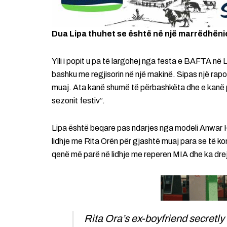
Dua Lipa thuhet se është në një marrëdhëni
Ylli i popit u pa të largohej nga festa e BAFTA në
bashku me regjisorin në një makinë. Sipas një rapor
muaj. Ata kanë shumë të përbashkëta dhe e kanë pr
sezonit festiv”.
Lipa është beqare pas ndarjes nga modeli Anwar Ha
lidhje me Rita Orën për gjashtë muaj para se të kon
qenë më parë në lidhje me reperen MIA dhe ka drejt
Rita Ora’s ex-boyfriend secretly