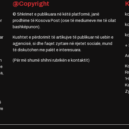
@Copyright
© Shkrimet e publikuara në këtë platformë, janë
k
r
prodhime të Kosova Post (ose të mediumeve me të cilat
k
bashkëpunon).
k
ar
Kushtet e përdorimit të artikujve të publikuar në uebin e
agjencisë, si dhe faqet zyrtare në rrjetet sociale, mund
+ 
të diskutohen me palët e interesuara.
A
n
(Për më shumë shihni rubrikën e kontaktit)
Ko
 e
Rr
a,
‘H
Ka
Zy
ë
re