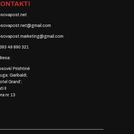
KONTAKTI
osovapost.net
osovapost.net@gmail.com
osovapost.marketing@gmail.com
383 49 890 321
dresa:
sovë/ Prishtinë
uga: Garibaldi;
otel Grand’;
ti II
ra nr. 13