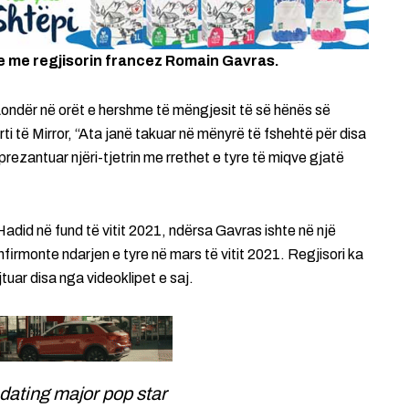
e me regjisorin francez Romain Gavras.
 Londër në orët e hershme të mëngjesit të së hënës së
ti të Mirror, “Ata janë takuar në mënyrë të fshehtë për disa
ezantuar njëri-tjetrin me rrethet e tyre të miqve gjatë
did në fund të vitit 2021, ndërsa Gavras ishte në një
firmonte ndarjen e tyre në mars të vitit 2021. Regjisori ka
uar disa nga videoklipet e saj.
 dating major pop star