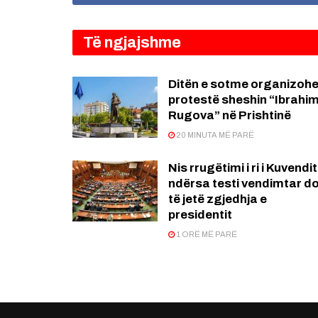
Të ngjajshme
Ditën e sotme organizohe
protestë sheshin “Ibrahi
Rugova” në Prishtinë
20 MINUTA MË PARË
Nis rrugëtimi i ri i Kuvendit
ndërsa testi vendimtar d
të jetë zgjedhja e
presidentit
1 ORË MË PARË