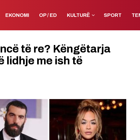
EKONOMI
OP / ED
KULTURË
SPORT
TE
ncë të re? Këngëtarja
 lidhje me ish të