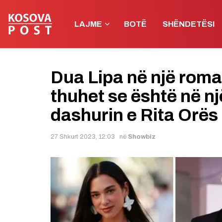
LAJME
BOTË
SHËNDETËSI
Dua Lipa në një roma
thuhet se është në një
dashurin e Rita Orës
27 Shkurt 2023, 12:03
në
Showbiz