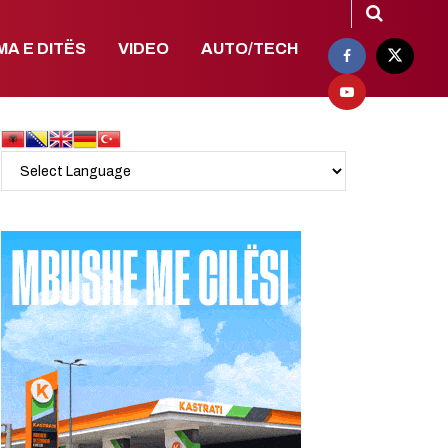
MA E DITËS
VIDEO
AUTO/TECH