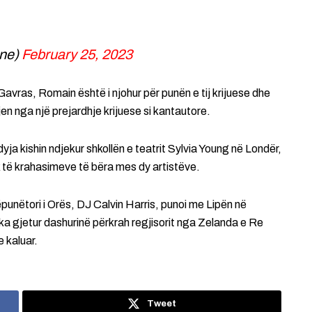
ine)
February 25, 2023
s Gavras, Romain është i njohur për punën e tij krijuese dhe
jen nga një prejardhje krijuese si kantautore.
yja kishin ndjekur shkollën e teatrit Sylvia Young në Londër,
ak të krahasimeve të bëra mes dy artistëve.
ëpunëtori i Orës, DJ Calvin Harris, punoi me Lipën në
ka gjetur dashurinë përkrah regjisorit nga Zelanda e Re
e kaluar.
Tweet