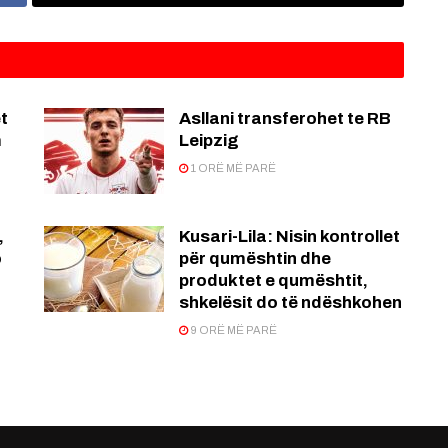
t
Asllani transferohet te RB
m
Leipzig
1 ORË MË PARË
,
Kusari-Lila: Nisin kontrollet
o
për qumështin dhe
produktet e qumështit,
shkelësit do të ndëshkohen
9 ORË MË PARË