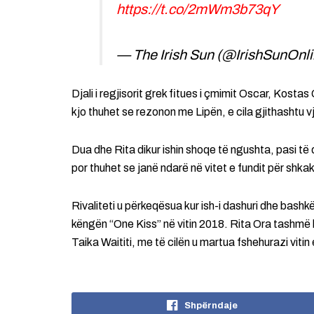
https://t.co/2mWm3b73qY
— The Irish Sun (@IrishSunOnl
Djali i regjisorit grek fitues i çmimit Oscar, Kosta
kjo thuhet se rezonon me Lipën, e cila gjithashtu v
Dua dhe Rita dikur ishin shoqe të ngushta, pasi të d
por thuhet se janë ndarë në vitet e fundit për shk
Rivaliteti u përkeqësua kur ish-i dashuri dhe bashk
këngën “One Kiss” në vitin 2018. Rita Ora tashmë 
Taika Waititi, me të cilën u martua fshehurazi vitin 
Shpërndaje