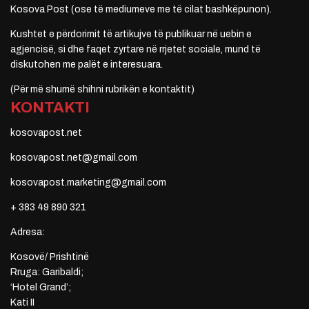
Kosova Post (ose të mediumeve me të cilat bashkëpunon).
Kushtet e përdorimit të artikujve të publikuar në uebin e
agjencisë, si dhe faqet zyrtare në rrjetet sociale, mund të
diskutohen me palët e interesuara.
(Për më shumë shihni rubrikën e kontaktit)
KONTAKTI
kosovapost.net
kosovapost.net@gmail.com
kosovapost.marketing@gmail.com
+ 383 49 890 321
Adresa:
Kosovë/ Prishtinë
Rruga: Garibaldi;
‘Hotel Grand’;
Kati II