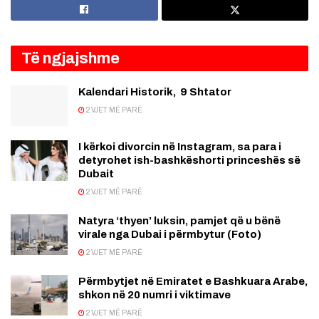
Të ngjajshme
Kalendari Historik, 9 Shtator
2 VJET MË PARË
I kërkoi divorcin në Instagram, sa para i
detyrohet ish-bashkëshorti princeshës së
Dubait
2 VJET MË PARË
Natyra ‘thyen’ luksin, pamjet që u bënë
virale nga Dubai i përmbytur (Foto)
2 VJET MË PARË
Përmbytjet në Emiratet e Bashkuara Arabe,
shkon në 20 numri i viktimave
2 VJET MË PARË