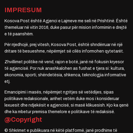
IMPRESUM
Kosova Post është Agjenci e Lajmeve me seli në Prishtinë. Është
themeluar në vitin 2016, duke pasur për mision informimin e drejtë
e të paanshëm.
Për rrjedhojë, prej vitesh, Kosova Post, është shndërruar në një
dritare të besueshme, nëpërmjet së cilës informohen qytetarët.
Zhvillimet politike në vend, rajon e botë, janë në fokusin kryesor
të agjencisë. Por nuk anashkalohen as fushat e tjera si: kultura,
ekonomia, sporti, shëndetësia, shkenca, teknologjia informative
etj.
Emancipimi i masës, nëpërmjet ngritjes së vetëdijes, sipas
politikave redaksionale, arrihet vetëm duke mos i konsideruar
lexuesit dhe ndjekësit e agjencisë, si masë klikuesish. Kjo ka qenë
dhe ka mbetur premisa themelore e politikave të redaksisë.
@Copyright
© Shkrimet e publikuara në këtë platformë, janë prodhime të