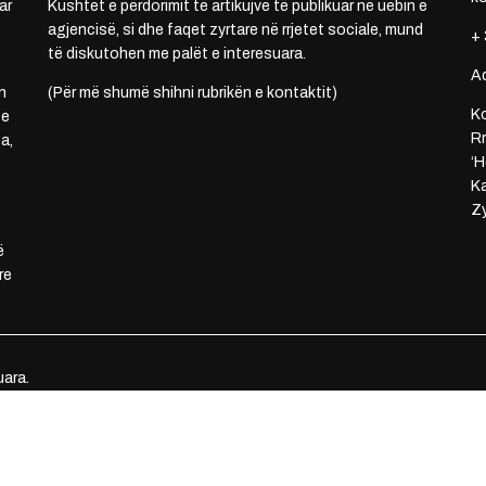
ar
Kushtet e përdorimit të artikujve të publikuar në uebin e
agjencisë, si dhe faqet zyrtare në rrjetet sociale, mund
+ 
të diskutohen me palët e interesuara.
A
n
(Për më shumë shihni rubrikën e kontaktit)
Ko
 e
Rr
a,
‘H
Ka
Zy
ë
re
uara.