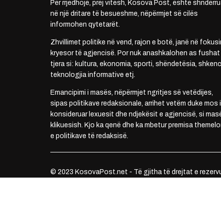
Për rrjedhojë, prej vitesh, Kosova Post, është shndërru
në një dritare të besueshme, nëpërmjet së cilës
informohen qytetarët.
Zhvillimet politike në vend, rajon e botë, janë në fokusi
kryesor të agjencisë. Por nuk anashkalohen as fushat
tjera si: kultura, ekonomia, sporti, shëndetësia, shkenc
teknologjia informative etj.
Emancipimi i masës, nëpërmjet ngritjes së vetëdijes,
sipas politikave redaksionale, arrihet vetëm duke mos i
konsideruar lexuesit dhe ndjekësit e agjencisë, si mas
klikuesish. Kjo ka qenë dhe ka mbetur premisa themelo
e politikave të redaksisë.
© 2023 KosovaPost.net - Të gjitha të drejtat e rezerv