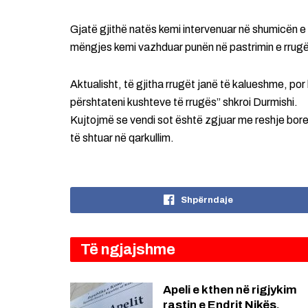
Gjatë gjithë natës kemi intervenuar në shumicën e
mëngjes kemi vazhduar punën në pastrimin e rrugë
Aktualisht, të gjitha rrugët janë të kalueshme, por k
përshtateni kushteve të rrugës” shkroi Durmishi.
Kujtojmë se vendi sot është zgjuar me reshje bore
të shtuar në qarkullim.
Shpërndaje
Të ngjajshme
Apeli e kthen në rigjykim
rastin e Endrit Nikës,