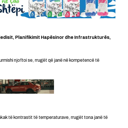
jedisit, Planifikimit Hapësinor dhe Infrastrukturës,
urmishi njoftoi se, rrugët që janë në kompetencë të
ak të kontrastit të temperaturave, rrugët tona janë të