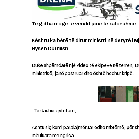
Të gjitha rrugët e vendit janë të kalueshme.
Kështu ka bërë të ditur ministri në detyrë i M
Hysen Durmishi.
Duke shpërndarë një video të ekipeve në terren, D
ministrisë, janë pastruar dhe është hedhur kripë.
“Te dashur qytetarë,
Ashtu siç kemi paralajmëruar edhe mbrëmë, për shk
mbuluara me ngrica.