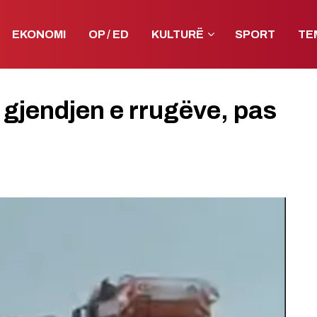
EKONOMI
OP / ED
KULTURË
SPORT
TE
 gjendjen e rrugëve, pas