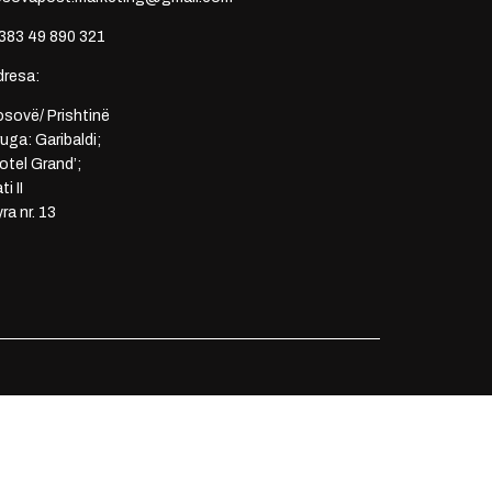
383 49 890 321
dresa:
sovë/ Prishtinë
uga: Garibaldi;
otel Grand’;
ti II
ra nr. 13