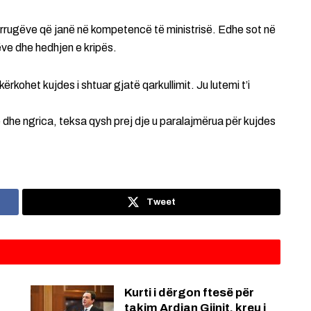
 rrugëve që janë në kompetencë të ministrisë. Edhe sot në
ve dhe hedhjen e kripës.
ërkohet kujdes i shtuar gjatë qarkullimit. Ju lutemi t’i
 dhe ngrica, teksa qysh prej dje u paralajmërua për kujdes
Tweet
Kurti i dërgon ftesë për
takim Ardian Gjinit, kreu i