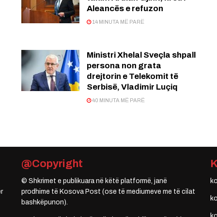
Aleancës e refuzon
14 MINUTA MË PARË
Ministri Xhelal Sveçla shpall
persona non grata
drejtorin e Telekomit të
Serbisë, Vladimir Luçiq
40 MINUTA MË PARË
@Copyright
© Shkrimet e publikuara në këtë platformë, janë
k
r
prodhime të Kosova Post (ose të mediumeve me të cilat
k
bashkëpunon).
k