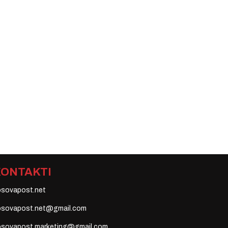
KONTAKTI
osovapost.net
osovapost.net@gmail.com
osovapost.marketing@gmail.com