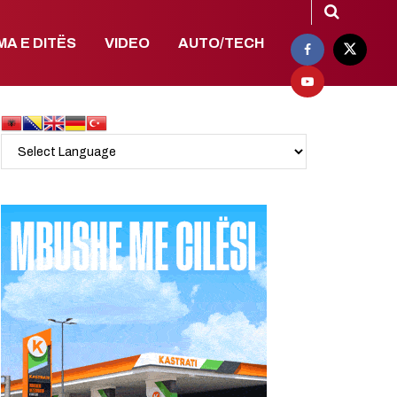
MA E DITËS
VIDEO
AUTO/TECH