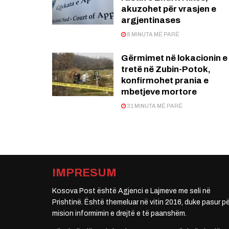
akuzohet për vrasjen e
argjentinases
8 MINUTA MË PARË
Gërmimet në lokacionin e
tretë në Zubin-Potok,
konfirmohet prania e
mbetjeve mortore
31 MINUTA MË PARË
IMPRESUM
Kosova Post është Agjenci e Lajmeve me seli në
Prishtinë. Është themeluar në vitin 2016, duke pasur pë
mision informimin e drejtë e të paanshëm.