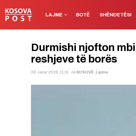
LAJME
BOTË
SHËNDETËSI
Durmishi njofton mbi
reshjeve të borës
08 Janar 2026, 11:19
në
KOSOVË
,
Lajme