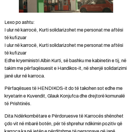
Lexo po ashtu:
I ulur në karrocë, Kurti solidarizohet me personat me aftësi
të kufizuar
I ulur në karrocë, Kurti solidarizohet me personat me aftësi
të kufizuar
Edhe kryeministri Albin Kurti, së bashku me kabinetin e tij, në
takim me përfaqësuesit e Handikos-it, në shenjë solidarizimi
janë ulur në karroca.
Përfaqësues të HENDIKOS-it do të takohen sot edhe me
kryetarin e Kuvendit, Glauk Konjufca dhe drejtorë komunalë
të Prishtinës.
Dita Ndërkombëtare e Përdoruesve të Karrocës shënohet
çdo vit në mbarë botën, për të shprehur ndikimin pozitiv që
karroca ka në jetën e përditshme të personave që janë