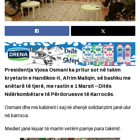
Presidentja Vjosa Osmani ka pritur sot në takim
kryetarin e Handikos-it, Afrim Maliqin, së bashku me
anëtarë të tjerë, me rastin e 1 Marsit – Ditës
Ndërkombëtare të Përdoruesve të Karrocës.
Osmani dhe me kabineti i saj në shenjë solidarizimi janë ulur
në karroca.
Mediet janë lejuar të marrin vetëm pamje para takimit.