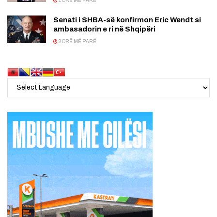
1 ORË MË PARË
Senati i SHBA-së konfirmon Eric Wendt si
ambasadorin e ri në Shqipëri
2 ORË MË PARË