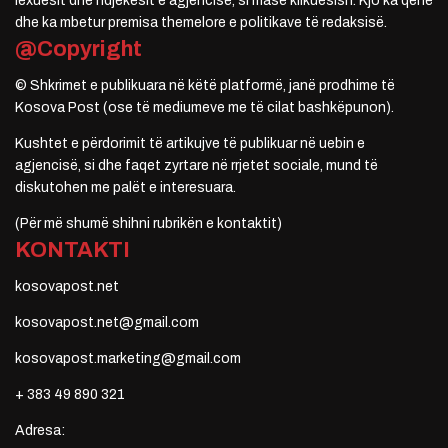
lexuesit dhe ndjekësit e agjencisë, si masë klikuesish. Kjo ka qenë
dhe ka mbetur premisa themelore e politikave të redaksisë.
@Copyright
© Shkrimet e publikuara në këtë platformë, janë prodhime të
Kosova Post (ose të mediumeve me të cilat bashkëpunon).
Kushtet e përdorimit të artikujve të publikuar në uebin e
agjencisë, si dhe faqet zyrtare në rrjetet sociale, mund të
diskutohen me palët e interesuara.
(Për më shumë shihni rubrikën e kontaktit)
KONTAKTI
kosovapost.net
kosovapost.net@gmail.com
kosovapost.marketing@gmail.com
+ 383 49 890 321
Adresa: