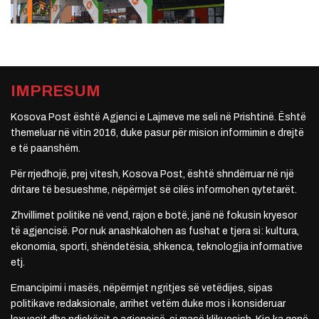
IMPRESUM
Kosova Post është Agjenci e Lajmeve me seli në Prishtinë. Është
themeluar në vitin 2016, duke pasur për mision informimin e drejtë
e të paanshëm.
Për rrjedhojë, prej vitesh, Kosova Post, është shndërruar në një
dritare të besueshme, nëpërmjet së cilës informohen qytetarët.
Zhvillimet politike në vend, rajon e botë, janë në fokusin kryesor
të agjencisë. Por nuk anashkalohen as fushat e tjera si: kultura,
ekonomia, sporti, shëndetësia, shkenca, teknologjia informative
etj.
Emancipimi i masës, nëpërmjet ngritjes së vetëdijes, sipas
politikave redaksionale, arrihet vetëm duke mos i konsideruar