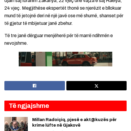
djali i saj Ibrahim Zakariya, 22 vjeç dhe vajza e saj Raëiya,
24 vjeç. Megjithëse ekspertët thonë se njerëzit e bllokuar
mund të jetojnë deri në një javë ose më shumë, shanset për
të gjetur të mbijetuar janë zbehur.
Të tre janë dërguar menjëherë për të marrë ndihmën e
nevojshme.
Të ngjajshme
Millan Radoiçiq, pjesë e akt@kuzës për
kríme lúfte në Gjakovë