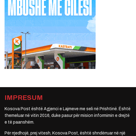
IMPRESUM
Kosova Post është Agjenci e Lajmeve me seli në Prishtinë. Është
themeluar në vitin 2016, duke pasur për mision informimin e drejtë
e të paanshëm.
Për rrjedhojë, prej vitesh, Kosova Post, është shndërruar në një