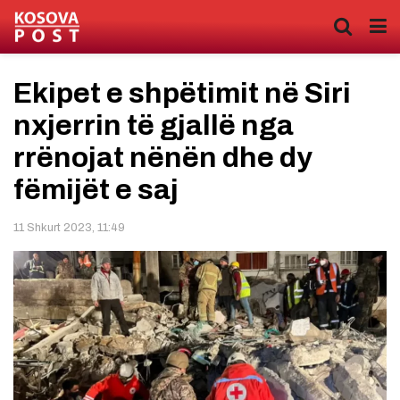
Ekipet e shpëtimit në Siri
nxjerrin të gjallë nga
rrënojat nënën dhe dy
fëmijët e saj
11 Shkurt 2023, 11:49