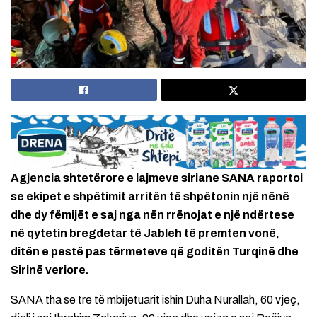
Agjencia shtetërore e lajmeve siriane SANA raportoi
se ekipet e shpëtimit arritën të shpëtonin një nënë
dhe dy fëmijët e saj nga nën rrënojat e një ndërtese
në qytetin bregdetar të Jableh të premten vonë,
ditën e pestë pas tërmeteve që goditën Turqinë dhe
Sirinë veriore.
SANA tha se tre të mbijetuarit ishin Duha Nurallah, 60 vjeç,