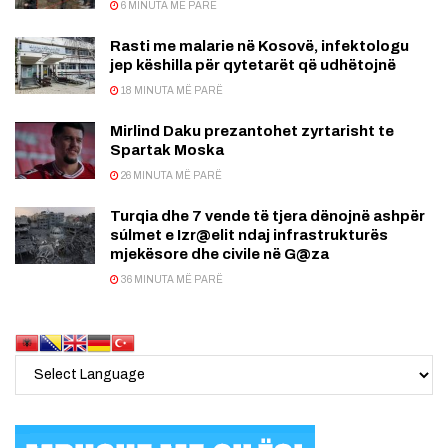
6 MINUTA MË PARË
Rasti me malarie në Kosovë, infektologu
jep këshilla për qytetarët që udhëtojnë
18 MINUTA MË PARË
Mirlind Daku prezantohet zyrtarisht te
Spartak Moska
26 MINUTA MË PARË
Turqia dhe 7 vende të tjera dënojnë ashpër
súlmet e Izr@elit ndaj infrastrukturës
mjekësore dhe civile në G@za
36 MINUTA MË PARË