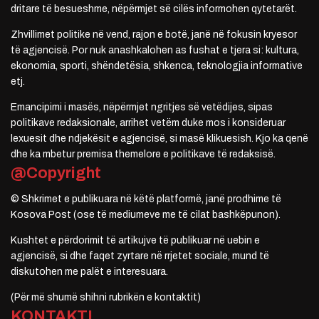
dritare të besueshme, nëpërmjet së cilës informohen qytetarët.
Zhvillimet politike në vend, rajon e botë, janë në fokusin kryesor
të agjencisë. Por nuk anashkalohen as fushat e tjera si: kultura,
ekonomia, sporti, shëndetësia, shkenca, teknologjia informative
etj.
Emancipimi i masës, nëpërmjet ngritjes së vetëdijes, sipas
politikave redaksionale, arrihet vetëm duke mos i konsideruar
lexuesit dhe ndjekësit e agjencisë, si masë klikuesish. Kjo ka qenë
dhe ka mbetur premisa themelore e politikave të redaksisë.
@Copyright
© Shkrimet e publikuara në këtë platformë, janë prodhime të
Kosova Post (ose të mediumeve me të cilat bashkëpunon).
Kushtet e përdorimit të artikujve të publikuar në uebin e
agjencisë, si dhe faqet zyrtare në rrjetet sociale, mund të
diskutohen me palët e interesuara.
(Për më shumë shihni rubrikën e kontaktit)
KONTAKTI