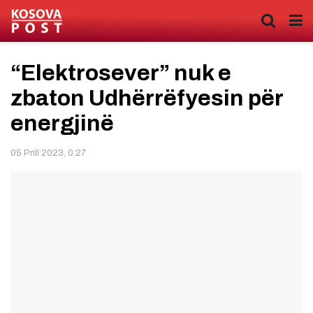
“Elektrosever” nuk e
zbaton Udhërrëfyesin për
energjinë
05 Prill 2023, 0:27