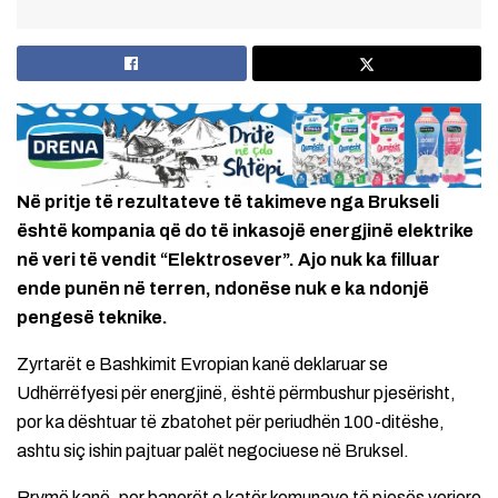
Në pritje të rezultateve të takimeve nga Brukseli
është kompania që do të inkasojë energjinë elektrike
në veri të vendit “Elektrosever”. Ajo nuk ka filluar
ende punën në terren, ndonëse nuk e ka ndonjë
pengesë teknike.
Zyrtarët e Bashkimit Evropian kanë deklaruar se
Udhërrëfyesi për energjinë, është përmbushur pjesërisht,
por ka dështuar të zbatohet për periudhën 100-ditëshe,
ashtu siç ishin pajtuar palët negociuese në Bruksel.
Rrymë kanë, por banorët e katër komunave të pjesës veriore