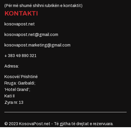
(Për më shumë shihni rubrikën e kontaktit)
KONTAKTI
kosovapost.net
kosovapost.net@gmail.com
kosovapost.marketing@gmail.com
+ 383 49 890 321
Adresa:
Kosovë/ Prishtinë
Rruga: Garibaldi;
‘Hotel Grand’;
Kati II
Zyra nr. 13
© 2023 KosovaPost.net - Të gjitha të drejtat e rezervuara.