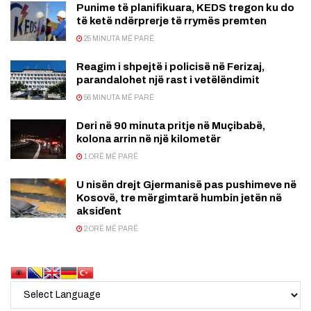
Punime të planifikuara, KEDS tregon ku do
të ketë ndërprerje të rrymës premten
25 MINUTA MË PARË
Reagim i shpejtë i policisë në Ferizaj,
parandalohet një rast i vetëlëndimit
56 MINUTA MË PARË
Deri në 90 minuta pritje në Muçibabë,
kolona arrin në një kilometër
1 ORË MË PARË
U nisën drejt Gjermanisë pas pushimeve në
Kosovë, tre mërgimtarë humbin jetën në
aksiďent
2 ORË MË PARË