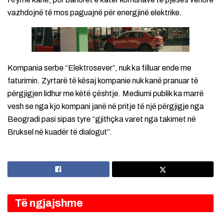
vazhdojnë të mos paguajnë për energjinë elektrike.
Kompania serbe “Elektrosever”, nuk ka filluar ende me
faturimin. Zyrtarë të kësaj kompanie nuk kanë pranuar të
përgjigjen lidhur me këtë çështje. Mediumi publik ka marrë
vesh se nga kjo kompani janë në pritje të një përgjigje nga
Beogradi pasi sipas tyre “gjithçka varet nga takimet në
Bruksel në kuadër të dialogut”.
Të ngjajshme