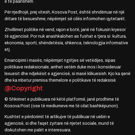
e të paanshëm.
Për rrjedhojë, prej vitesh, Kosova Post, është shndërruar në një
dritare të besueshme, nëpërmjet së cilës informohen qytetarët.
Zhvillimet politike në vend, rajon e botë, janë në fokusin kryesor
të agjencisë. Por nuk anashkalohen as fushat e tjera si: kultura,
ekonomia, sporti, shëndetësia, shkenca, teknologjia informative
etj.
Emancipimi i masës, nëpërmjet ngritjes së vetëdijes, sipas
politikave redaksionale, arrihet vetëm duke mos i konsideruar
lexuesit dhe ndjekësit e agjencisë, si masë klikuesish. Kjo ka qenë
dhe ka mbetur premisa themelore e politikave të redaksisë.
@Copyright
© Shkrimet e publikuara në këtë platformë, janë prodhime të
Kosova Post (ose të mediumeve me të cilat bashkëpunon).
Kushtet e përdorimit të artikujve të publikuar në uebin e
agjencisë, si dhe faqet zyrtare në rrjetet sociale, mund të
diskutohen me palët e interesuara.