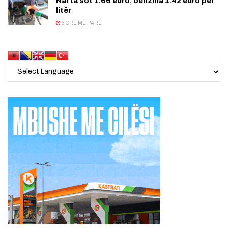
Nafta sot 1.66 euro, benzina 1.42 euro për
litër
3 ORË MË PARË