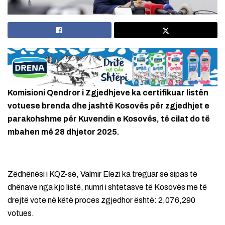
Komisioni Qendror i Zgjedhjeve ka certifikuar listën
votuese brenda dhe jashtë Kosovës për zgjedhjet e
parakohshme për Kuvendin e Kosovës, të cilat do të
mbahen më 28 dhjetor 2025.
Zëdhënësi i KQZ-së, Valmir Elezi ka treguar se sipas të
dhënave nga kjo listë, numri i shtetasve të Kosovës me të
drejtë vote në këtë proces zgjedhor është: 2,076,290
votues.