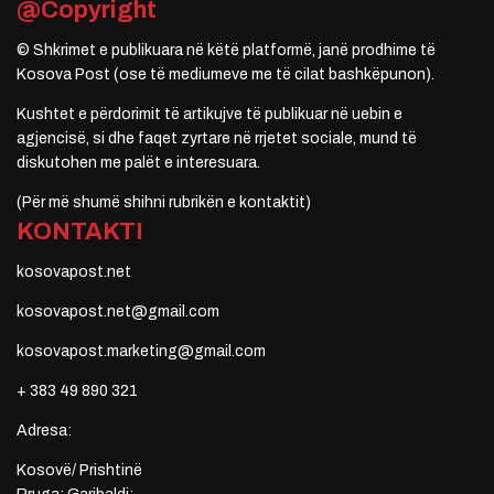
@Copyright
© Shkrimet e publikuara në këtë platformë, janë prodhime të
Kosova Post (ose të mediumeve me të cilat bashkëpunon).
Kushtet e përdorimit të artikujve të publikuar në uebin e
agjencisë, si dhe faqet zyrtare në rrjetet sociale, mund të
diskutohen me palët e interesuara.
(Për më shumë shihni rubrikën e kontaktit)
KONTAKTI
kosovapost.net
kosovapost.net@gmail.com
kosovapost.marketing@gmail.com
+ 383 49 890 321
Adresa:
Kosovë/ Prishtinë