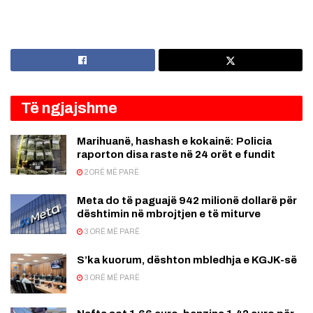
Të ngjajshme
Marihuanë, hashash e kokainë: Policia
raporton disa raste në 24 orët e fundit
2 ORË MË PARË
Meta do të paguajë 942 milionë dollarë për
dështimin në mbrojtjen e të miturve
3 ORË MË PARË
S’ka kuorum, dështon mbledhja e KGJK-së
3 ORË MË PARË