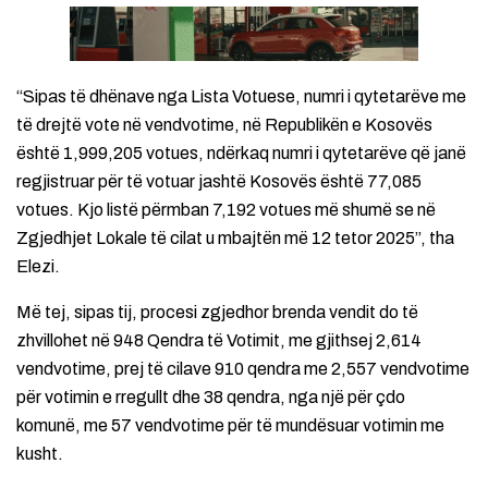
“Sipas të dhënave nga Lista Votuese, numri i qytetarëve me
të drejtë vote në vendvotime, në Republikën e Kosovës
është 1,999,205 votues, ndërkaq numri i qytetarëve që janë
regjistruar për të votuar jashtë Kosovës është 77,085
votues. Kjo listë përmban 7,192 votues më shumë se në
Zgjedhjet Lokale të cilat u mbajtën më 12 tetor 2025”, tha
Elezi.
Më tej, sipas tij, procesi zgjedhor brenda vendit do të
zhvillohet në 948 Qendra të Votimit, me gjithsej 2,614
vendvotime, prej të cilave 910 qendra me 2,557 vendvotime
për votimin e rregullt dhe 38 qendra, nga një për çdo
komunë, me 57 vendvotime për të mundësuar votimin me
kusht.