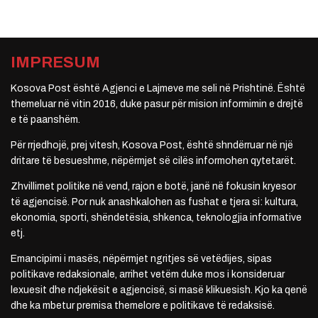
IMPRESUM
Kosova Post është Agjenci e Lajmeve me seli në Prishtinë. Është
themeluar në vitin 2016, duke pasur për mision informimin e drejtë
e të paanshëm.
Për rrjedhojë, prej vitesh, Kosova Post, është shndërruar në një
dritare të besueshme, nëpërmjet së cilës informohen qytetarët.
Zhvillimet politike në vend, rajon e botë, janë në fokusin kryesor
të agjencisë. Por nuk anashkalohen as fushat e tjera si: kultura,
ekonomia, sporti, shëndetësia, shkenca, teknologjia informative
etj.
Emancipimi i masës, nëpërmjet ngritjes së vetëdijes, sipas
politikave redaksionale, arrihet vetëm duke mos i konsideruar
lexuesit dhe ndjekësit e agjencisë, si masë klikuesish. Kjo ka qenë
dhe ka mbetur premisa themelore e politikave të redaksisë.