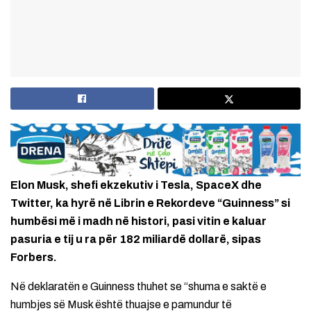
Elon Musk, shefi ekzekutiv i Tesla, SpaceX dhe
Twitter, ka hyrë në Librin e Rekordeve “Guinness” si
humbësi më i madh në histori, pasi vitin e kaluar
pasuria e tij u ra për 182 miliardë dollarë, sipas
Forbers.
Në deklaratën e Guinness thuhet se “shuma e saktë e
humbjes së Musk është thuajse e pamundur të