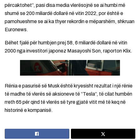
përcaktohet”, pasi disa media vlerësojnë se ai humbi më
shumë se 200 miliardë dollarë në vitin 2022, por është e
pamohueshme se ai ka thyer rekordin e mëparshëm, shkruan
Euronews.
Bëhet fjalë për humbjen prej 58, 6 miliardë dollarë në vitin
2000 nga investitori japonez Masayoshi Son, raporton Klix.
Rënia e pasurisë së Musk është kryesisht rezultat i një rënie
të madhe të vlerës së aksioneve të “Tesla”, të cilat humbën
rreth 65 për qind të vlerës së tyre gjatë vitit më të keq në
historinë e kompanisë.