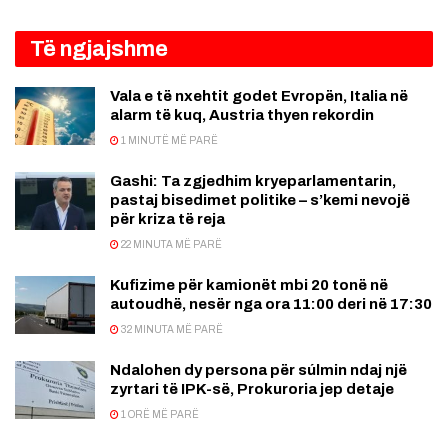
Të ngjajshme
Vala e të nxehtit godet Evropën, Italia në
alarm të kuq, Austria thyen rekordin
1 MINUTË MË PARË
Gashi: Ta zgjedhim kryeparlamentarin,
pastaj bisedimet politike – s’kemi nevojë
për kriza të reja
22 MINUTA MË PARË
Kufizime për kamionët mbi 20 tonë në
autoudhë, nesër nga ora 11:00 deri në 17:30
32 MINUTA MË PARË
Ndalohen dy persona për súlmin ndaj një
zyrtari të IPK-së, Prokuroria jep detaje
1 ORË MË PARË