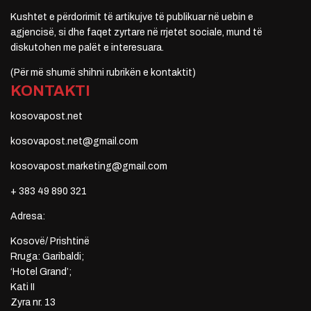
Kushtet e përdorimit të artikujve të publikuar në uebin e
agjencisë, si dhe faqet zyrtare në rrjetet sociale, mund të
diskutohen me palët e interesuara.
(Për më shumë shihni rubrikën e kontaktit)
KONTAKTI
kosovapost.net
kosovapost.net@gmail.com
kosovapost.marketing@gmail.com
+ 383 49 890 321
Adresa:
Kosovë/ Prishtinë
Rruga: Garibaldi;
‘Hotel Grand’;
Kati II
Zyra nr. 13