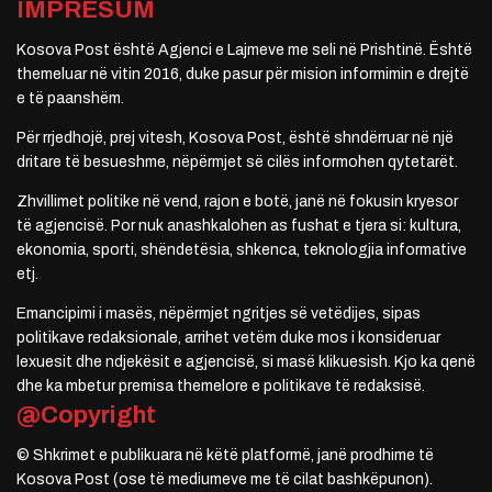
IMPRESUM
Kosova Post është Agjenci e Lajmeve me seli në Prishtinë. Është
themeluar në vitin 2016, duke pasur për mision informimin e drejtë
e të paanshëm.
Për rrjedhojë, prej vitesh, Kosova Post, është shndërruar në një
dritare të besueshme, nëpërmjet së cilës informohen qytetarët.
Zhvillimet politike në vend, rajon e botë, janë në fokusin kryesor
të agjencisë. Por nuk anashkalohen as fushat e tjera si: kultura,
ekonomia, sporti, shëndetësia, shkenca, teknologjia informative
etj.
Emancipimi i masës, nëpërmjet ngritjes së vetëdijes, sipas
politikave redaksionale, arrihet vetëm duke mos i konsideruar
lexuesit dhe ndjekësit e agjencisë, si masë klikuesish. Kjo ka qenë
dhe ka mbetur premisa themelore e politikave të redaksisë.
@Copyright
© Shkrimet e publikuara në këtë platformë, janë prodhime të
Kosova Post (ose të mediumeve me të cilat bashkëpunon).