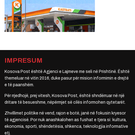
IMPRESUM
Kosova Post është Agjenci e Lajmeve me seli në Prishtinë. Është
themeluar në vitin 2016, duke pasur për mision informimin e drejtë
e të paanshëm.
Për rrjedhojë, prej vitesh, Kosova Post, është shndërruar në një
dritare të besueshme, nëpërmjet së cilës informohen qytetarët.
Zhvillimet politike në vend, rajon e botë, janë në fokusin kryesor
të agjencisë. Por nuk anashkalohen as fushat e tjera si: kultura,
ekonomia, sporti, shëndetësia, shkenca, teknologjia informative
etj.