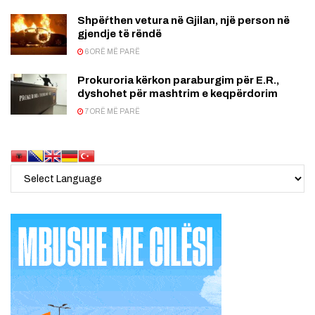
Shpëŕthen vetura në Gjilan, një person në
gjendje të rëndë
6 ORË MË PARË
Prokuroria kërkon paraburgim për E.R.,
dyshohet për mashtrim e keqpërdorim
7 ORË MË PARË