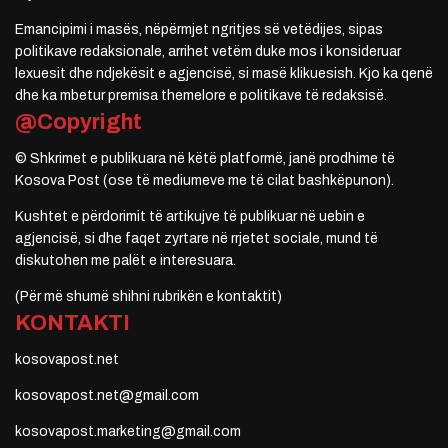
Emancipimi i masës, nëpërmjet ngritjes së vetëdijes, sipas
politikave redaksionale, arrihet vetëm duke mos i konsideruar
lexuesit dhe ndjekësit e agjencisë, si masë klikuesish. Kjo ka qenë
dhe ka mbetur premisa themelore e politikave të redaksisë.
@Copyright
© Shkrimet e publikuara në këtë platformë, janë prodhime të
Kosova Post (ose të mediumeve me të cilat bashkëpunon).
Kushtet e përdorimit të artikujve të publikuar në uebin e
agjencisë, si dhe faqet zyrtare në rrjetet sociale, mund të
diskutohen me palët e interesuara.
(Për më shumë shihni rubrikën e kontaktit)
KONTAKTI
kosovapost.net
kosovapost.net@gmail.com
kosovapost.marketing@gmail.com