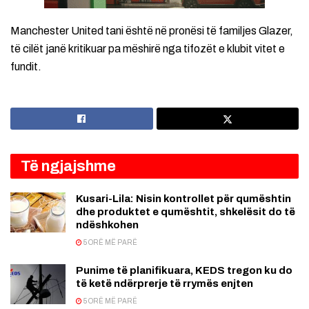
Manchester United tani është në pronësi të familjes Glazer,
të cilët janë kritikuar pa mëshirë nga tifozët e klubit vitet e
fundit.
Të ngjajshme
Kusari-Lila: Nisin kontrollet për qumështin
dhe produktet e qumështit, shkelësit do të
ndëshkohen
5 ORË MË PARË
Punime të planifikuara, KEDS tregon ku do
të ketë ndërprerje të rrymës enjten
5 ORË MË PARË