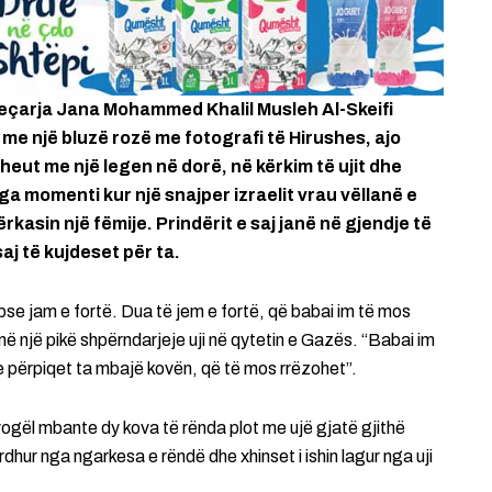
jeçarja Jana Mohammed Khalil Musleh Al-Skeifi
r me një bluzë rozë me fotografi të Hirushes, ajo
heut me një legen në dorë, në kërkim të ujit dhe
 nga momenti kur një snajper izraelit vrau vëllanë e
rkasin një fëmije. Prindërit e saj janë në gjendje të
aj të kujdeset për ta.
pse jam e fortë. Dua të jem e fortë, që babai im të mos
në një pikë shpërndarjeje uji në qytetin e Gazës. “Babai im
 përpiqet ta mbajë kovën, që të mos rrëzohet”.
vogël mbante dy kova të rënda plot me ujë gjatë gjithë
ardhur nga ngarkesa e rëndë dhe xhinset i ishin lagur nga uji