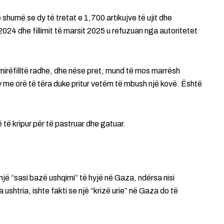
shumë se dy të tretat e 1,700 artikujve të ujit dhe
 2024 dhe fillimit të marsit 2025 u refuzuan nga autoritetet
mirëfilltë radhe, dhe nëse pret, mund të mos marrësh
y me orë të tëra duke pritur vetëm të mbush një kovë. Është
 të kripur për të pastruar dhe gatuar.
ë një “sasi bazë ushqimi” të hyjë në Gaza, ndërsa nisi
 ushtria, ishte fakti se një “krizë urie” në Gaza do të