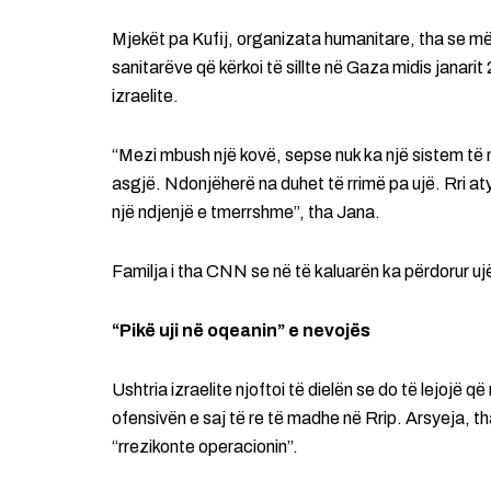
Mjekët pa Kufij, organizata humanitare, tha se më 
sanitarëve që kërkoi të sillte në Gaza midis janarit
izraelite.
“Mezi mbush një kovë, sepse nuk ka një sistem të 
asgjë. Ndonjëherë na duhet të rrimë pa ujë. Rri at
një ndjenjë e tmerrshme”, tha Jana.
Familja i tha CNN se në të kaluarën ka përdorur ujë
“Pikë uji në oqeanin” e nevojës
Ushtria izraelite njoftoi të dielën se do të lejojë q
ofensivën e saj të re të madhe në Rrip. Arsyeja, tha
“rrezikonte operacionin”.