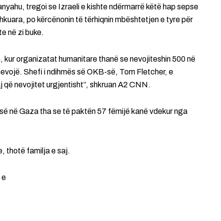
anyahu, tregoi se Izraeli e kishte ndërmarrë këtë hap sepse
shkuara, po kërcënonin të tërhiqnin mbështetjen e tyre për
te në zi buke.
, kur organizatat humanitare thanë se nevojiteshin 500 në
evojë. Shefi i ndihmës së OKB-së, Tom Fletcher, e
aj që nevojitet urgjentisht”, shkruan A2 CNN.
isë në Gaza tha se të paktën 57 fëmijë kanë vdekur nga
, thotë familja e saj.
 e