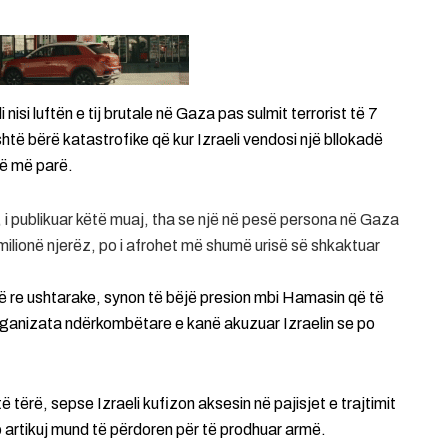
i nisi luftën e tij brutale në Gaza pas sulmit terrorist të 7
shtë bërë katastrofike që kur Izraeli vendosi një bllokadë
vë më parë.
i publikuar këtë muaj, tha se një në pesë persona në Gaza
1 milionë njerëz, po i afrohet më shumë urisë së shkaktuar
të re ushtarake, synon të bëjë presion mbi Hamasin që të
organizata ndërkombëtare e kanë akuzuar Izraelin se po
të tërë, sepse Izraeli kufizon aksesin në pajisjet e trajtimit
to artikuj mund të përdoren për të prodhuar armë.