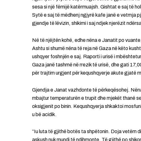
sesa si një fëmijë katërmuajsh. Gishtat e saj të ho
Sytë e saj të mëdhenj ngjyrë kafe janë e vetmja pje
gjendje të lëvizin, shikimi i saj ndjek njerëzit ndërsa
Në të njëjtën kohë, edhe nëna e Janatit po vuante
Ashtu si shumë nëna të reja në Gaza në këto kusht
ushqyer foshnjën e saj. Raporti i urisë i mbështe
Gaza janë tashmë në rrezik të urisë, dhe gati 17,
për trajtim urgjent për kequshqyerje akute gjatë 
Gjendja e Janat vazhdonte të përkeqësohej. Nëna e 
mbajtur temperaturën e trupit dhe mjekët thanë se ni
oksigjenit po binin. Kequshqyerja shkaktoi mosfunk
u bë acidik.
“Iu luta të gjithë botës ta shpëtonin. Doja vetëm di
askush nuk mundi të ndihmonte. Të gjithë po shikon