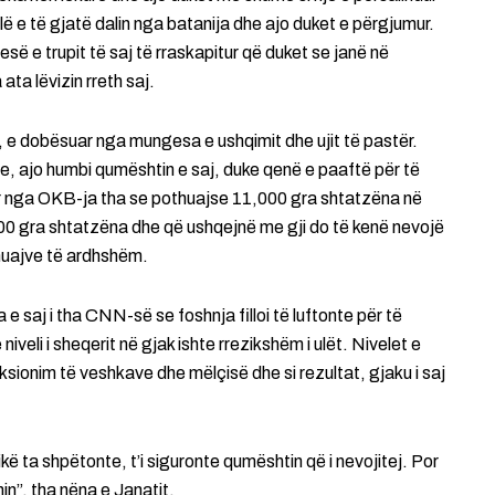
llë e të gjatë dalin nga batanija dhe ajo duket e përgjumur.
së e trupit të saj të rraskapitur që duket se janë në
 ata lëvizin rreth saj.
, e dobësuar nga mungesa e ushqimit dhe ujit të pastër.
e, ajo humbi qumështin e saj, duke qenë e paaftë për të
tur nga OKB-ja tha se pothuajse 11,000 gra shtatzëna në
000 gra shtatzëna dhe që ushqejnë me gji do të kenë nevojë
muajve të ardhshëm.
saj i tha CNN-së se foshnja filloi të luftonte për të
veli i sheqerit në gjak ishte rrezikshëm i ulët. Nivelet e
sionim të veshkave dhe mëlçisë dhe si rezultat, gjaku i saj
kë ta shpëtonte, t’i siguronte qumështin që i nevojitej. Por
in”, tha nëna e Janatit.