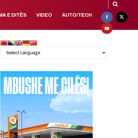
MA E DITËS
VIDEO
AUTO/TECH