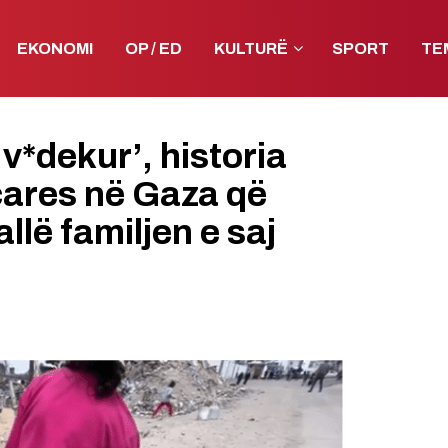
EKONOMI
OP / ED
KULTURË
SPORT
TE
v*dekur’, historia
çares në Gaza që
llë familjen e saj