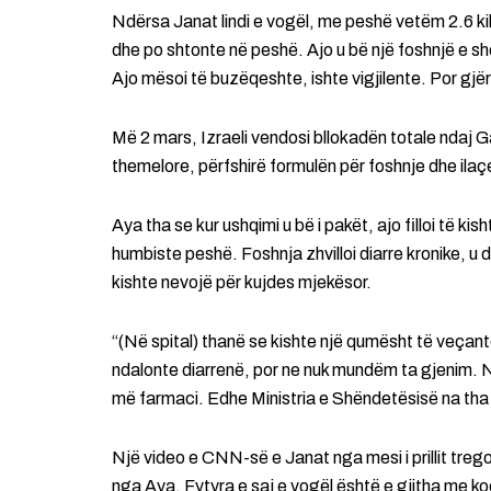
Ndërsa Janat lindi e vogël, me peshë vetëm 2.6 ki
dhe po shtonte në peshë. Ajo u bë një foshnjë e sh
Ajo mësoi të buzëqeshte, ishte vigjilente. Por gjë
Më 2 mars, Izraeli vendosi bllokadën totale ndaj 
themelore, përfshirë formulën për foshnje dhe ilaç
Aya tha se kur ushqimi u bë i pakët, ajo filloi të kish
humbiste peshë. Foshnja zhvilloi diarre kronike, 
kishte nevojë për kujdes mjekësor.
“(Në spital) thanë se kishte një qumësht të veçan
ndalonte diarrenë, por ne nuk mundëm ta gjenim. N
më farmaci. Edhe Ministria e Shëndetësisë na tha
Një video e CNN-së e Janat nga mesi i prillit treg
nga Aya. Fytyra e saj e vogël është e gjitha me ko