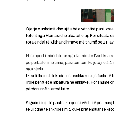
Gjetja e ushqimit dhe ujit u bë e vështirë pasi Izrael
tetorit nga Hamasi dhe aleatët e tij. Por situata ë
totale ndaj të gjitha ndihmave më shumë se 11 ja
Një raport i mbështetur nga Kombet e Bashkuara, 
po përballen me urinë, pasi territori, ku jetojnë 2.
nga njeriu.
Izraeli tha se bllokada, së bashku me një fushatë 
lirojë pengjet e mbajtura në enklavë. Por shumë 
përdor urinë si armë lufte.
Sigurimi i ujit të pastër ka qenë i vështirë për muaj 
të ujit dhe të shkripëzimit, duke pretenduar se kë