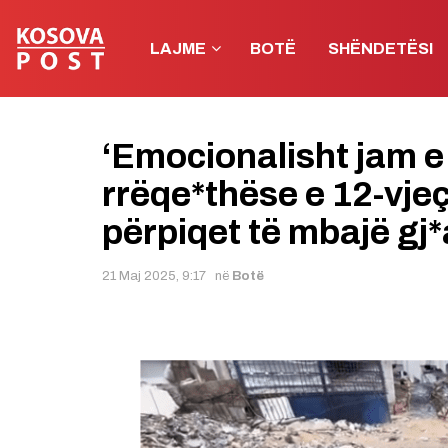
LAJME
BOTË
SHËNDETËSI
‘Emocionalisht jam e 
rrëqe*thëse e 12-vje
përpiqet të mbajë gj*a
21 Maj 2025, 9:17
në
Botë