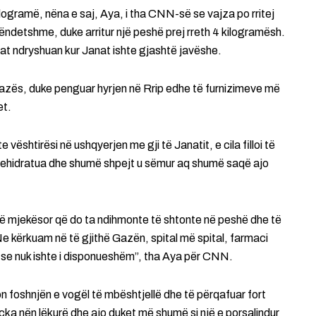
logramë, nëna e saj, Aya, i tha CNN-së se vajza po rritej
ëndetshme, duke arritur një peshë prej rreth 4 kilogramësh.
rat ndryshuan kur Janat ishte gjashtë javëshe.
Gazës, duke penguar hyrjen në Rrip edhe të furnizimeve më
et.
te vështirësi në ushqyerjen me gji të Janatit, e cila filloi të
u dehidratua dhe shumë shpejt u sëmur aq shumë saqë ajo
të mjekësor që do ta ndihmonte të shtonte në peshë dhe të
e kërkuam në të gjithë Gazën, spital më spital, farmaci
 se nuk ishte i disponueshëm”, tha Aya për CNN.
on foshnjën e vogël të mbështjellë dhe të përqafuar fort
cka nën lëkurë dhe ajo duket më shumë si një e porsalindur