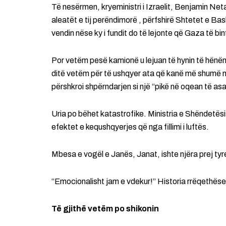
Të nesërmen, kryeministri i Izraelit, Benjamin Net
aleatët e tij perëndimorë , përfshirë Shtetet e Ba
vendin nëse ky i fundit do të lejonte që Gaza të bin
Por vetëm pesë kamionë u lejuan të hynin të hënën
ditë vetëm për të ushqyer ata që kanë më shumë n
përshkroi shpërndarjen si një “pikë në oqean të as
Uria po bëhet katastrofike. Ministria e Shëndetës
efektet e kequshqyerjes që nga fillimi i luftës.
Mbesa e vogël e Janës, Janat, ishte njëra prej tyre
“Emocionalisht jam e vdekur!” Historia rrëqethëse
Të gjithë vetëm po shikonin