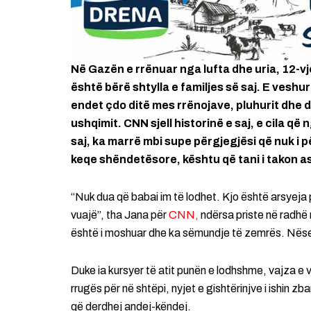
Në Gazën e rrënuar nga lufta dhe uria, 12-v
është bërë shtylla e familjes së saj. E veshu
endet çdo ditë mes rrënojave, pluhurit dhe d
ushqimit. CNN sjell historinë e saj, e cila që
saj, ka marrë mbi supe përgjegjësi që nuk i pë
keqe shëndetësore, kështu që tani i takon as
“Nuk dua që babai im të lodhet. Kjo është arsyeja 
vuajë”, tha Jana për
CNN,
ndërsa priste në radhë 
është i moshuar dhe ka sëmundje të zemrës. Nëse
Duke ia kursyer të atit punën e lodhshme, vajza e 
rrugës për në shtëpi, nyjet e gishtërinjve i ishin zb
që derdhej andej-këndej.