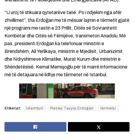
“U uroj të shkuara qytetarëve tanë. Po i ndjekim nga afër
zhvillimet”, tha Erdoğan me të mësuar lajmin e tërmetit gjatë
një programi me rastin e 23 Prillit, Ditës së Sovranitetit
Kombëtar dhe Ditës së Fëmijëve, transmeton Anadolu.Më
pas, presidenti Erdoğan ka telefonuar ministrin e
Brendshëm, Ali Yerlikaya, ministrin e Mjedisit, Urbanizimit
dhe Ndryshimeve Klimatike, Murat Kurum dhe ministrin e
Shëndetësisë, Kemal Memişoğlu për të marrë informacione
më të detajuara në lidhje me tërmetet në Istanbul.
Etiketat:
Istambull
Recep Tayyip Erdoğan
termetyi