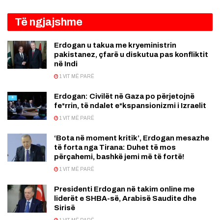
Të ngjajshme
Erdogan u takua me kryeministrin
pakistanez, çfarë u diskutua pas konfliktit
në Indi
1 VIT MË PARË
Erdogan: Civilët në Gaza po përjetojnë
fe*rrin, të ndalet e*kspansionizmi i Izraelit
1 VIT MË PARË
‘Bota në moment kritik’, Erdogan mesazhe
të forta nga Tirana: Duhet të mos
përçahemi, bashkë jemi më të fortë!
1 VIT MË PARË
Presidenti Erdogan në takim online me
liderët e SHBA-së, Arabisë Saudite dhe
Sirisë