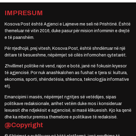
IMPRESUM
Kosova Post është Agjenci e Lajmeve me seli në Prishtinë. Është
themeluar në vitin 2016, duke pasur për mision informimin e drejtë
e të paanshëm.
Për rrjedhojë, prej vitesh, Kosova Post, është shndërruar në një
dritare të besueshme, nëpërmjet së cilës informohen qytetarët.
Zhvillimet politike në vend, rajon e botë, janë në fokusin kryesor
të agjencisë. Por nuk anashkalohen as fushat e tjera si: kultura,
ekonomia, sporti, shëndetësia, shkenca, teknologjia informative
etj.
Emancipimi i masës, nëpërmjet ngritjes së vetëdijes, sipas
politikave redaksionale, arrihet vetëm duke mos i konsideruar
lexuesit dhe ndjekësit e agjencisë, si masë klikuesish. Kjo ka qenë
dhe ka mbetur premisa themelore e politikave të redaksisë.
@Copyright