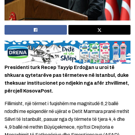
Presidenti turk Recep Tayyip Erdoğan u uroi të
shkuara qytetarëve pas tërmeteve në Istanbul, duke
theksuar institucionet po ndjekin nga afër zhvillimet,
përcjell KosovaPost.
Fillimisht, një tërmet i fuqishëm me magnitudë 6,2 ballë
ndodhi me epiqendër në ujërat e Detit Marmara pranë rrethit
Silivri të Istanbulit, pasuar nga dy tërmete të tjera 4,4 dhe
4,9 ballë në rrethin Büyüçekmece, njoftoi Drejtoria e
Menaxhimit të Fatkeqësive dhe Emergjencave (AFAD).