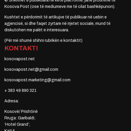
© Shkrimet e publikuara në këtë platformë, janë prodhime të
Kosova Post (ose të mediumeve me të cilat bashkëpunon).
Kushtet e përdorimit të artikujve të publikuar në uebin e
agjencisë, si dhe faqet zyrtare në rrjetet sociale, mund të
diskutohen me palët e interesuara.
(Për më shumë shihni rubrikën e kontaktit)
KONTAKTI
kosovapost.net
kosovapost.net@gmail.com
kosovapost.marketing@gmail.com
+ 383 49 890 321
Adresa:
Kosovë/ Prishtinë
Rruga: Garibaldi;
‘Hotel Grand’;
Kati II