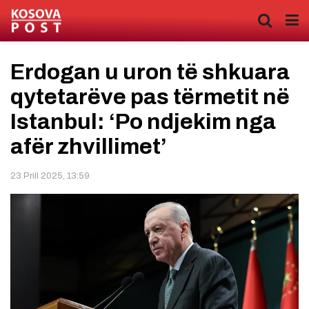
Erdogan u uron të shkuara
qytetarëve pas tërmetit në
Istanbul: ‘Po ndjekim nga
afër zhvillimet’
23 Prill 2025, 13:59