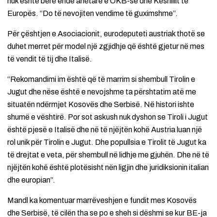
nuk është bërë ende anëtare e OKB-së dhe Këshillit të
Europës. “Do të nevojiten vendime të guximshme”.
Për çështjen e Asociacionit, eurodeputeti austriak thotë se
duhet merret për model një zgjidhje që është gjetur në mes
të vendit të tij dhe Italisë.
“Rekomandimi im është që të marrim si shembull Tirolin e
Jugut dhe nëse është e nevojshme ta përshtatim atë me
situatën ndërmjet Kosovës dhe Serbisë. Në histori ishte
shumë e vështirë. Por sot askush nuk dyshon se Tiroli i Jugut
është pjesë e Italisë dhe në të njëjtën kohë Austria luan një
rol unik për Tirolin e Jugut. Dhe popullsia e Tirolit të Jugut ka
të drejtat e veta, për shembull në lidhje me gjuhën. Dhe në të
njëjtën kohë është plotësisht nën ligjin dhe juridiksionin italian
dhe europian”.
Mandl ka komentuar marrëveshjen e fundit mes Kosovës
dhe Serbisë, të cilën tha se po e sheh si dëshmi se kur BE-ja