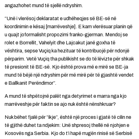
angazhohet mund të sjellë ndryshim.
“Unë i vlerësoj deklaratat e udhëheqjes së BE-së në
koordinimin e kësaj [marrëveshje]. E kam vlerësuar planin që
u quajt joformalisht propozimi franko-gjerman. Mendoj se
rolet e Borrellit, Vahelyit dhe Lajcakut janë goxha të
vështira, sepse Vuçiq ka hezituar të kontribuojë për ndonjë
përparim. Vetë Vuçiq tha publikisht se do të lëvizte për shkak
të presionit të BE-së. Kjo është prova më e mirë se BE-ja
mund të bëjë një ndryshim për më mirë për të gjashtë vendet
e Ballkanit Perëndimor”.
A mund të shpëtojnë palët nga detyrimet e marra nga kjo
marrëveshje për faktin se ajo nuk është nënshkruar?
Nuk bëhet fjalë për “ikje”, është një proces i gjatë të cilin ne
të gjithë duhet ta ndjekim: Unë shpresoj thellë në njohjen e
Kosovës nga Serbia. Kjo do t’i hapë rrugën rinisë së Serbisë