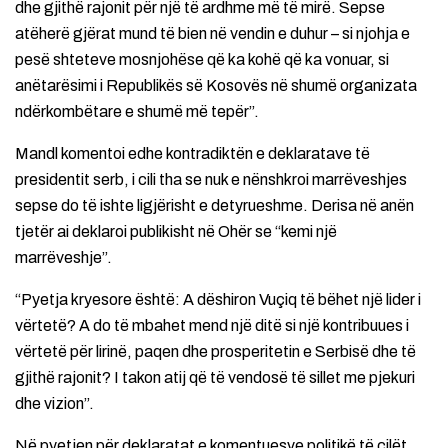
dhe gjithë rajonit për një të ardhme më të mirë. Sepse
atëherë gjërat mund të bien në vendin e duhur – si njohja e
pesë shteteve mosnjohëse që ka kohë që ka vonuar, si
anëtarësimi i Republikës së Kosovës në shumë organizata
ndërkombëtare e shumë më tepër”.
Mandl komentoi edhe kontradiktën e deklaratave të
presidentit serb, i cili tha se nuk e nënshkroi marrëveshjes
sepse do të ishte ligjërisht e detyrueshme. Derisa në anën
tjetër ai deklaroi publikisht në Ohër se “kemi një
marrëveshje”.
“Pyetja kryesore është: A dëshiron Vuçiq të bëhet një lider i
vërtetë? A do të mbahet mend një ditë si një kontribuues i
vërtetë për lirinë, paqen dhe prosperitetin e Serbisë dhe të
gjithë rajonit? I takon atij që të vendosë të sillet me pjekuri
dhe vizion”.
Në pyetjen për deklaratat e komentuesve politikë të cilët