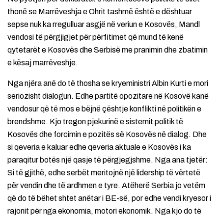
thonë se Marrëveshja e Ohrit tashmë është e dështuar
sepse nuk ka rregulluar asgjë në veriun e Kosovës, Mandl
vendosi të përgjigjet për përfitimet që mund të kenë
qytetarët e Kosovës dhe Serbisë me pranimin dhe zbatimin
e kësaj marrëveshje.
Nga njëra anë do të thosha se kryeministri Albin Kurti e mori
seriozisht dialogun. Edhe partitë opozitare në Kosovë kanë
vendosur që të mos e bëjnë çështje konflikti në politikën e
brendshme. Kjo tregon pjekurinë e sistemit politik të
Kosovës dhe forcimin e pozitës së Kosovës në dialog. Dhe
si qeveria e kaluar edhe qeveria aktuale e Kosovës i ka
paraqitur botës një qasje të përgjegjshme. Nga ana tjetër:
Si të gjithë, edhe serbët meritojnë një lidership të vërtetë
për vendin dhe të ardhmen e tyre. Atëherë Serbia jo vetëm
që do të bëhet shtet anëtar i BE-së, por edhe vendi kryesor i
rajonit për nga ekonomia, motori ekonomik. Nga kjo do të