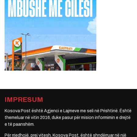
IMPRESUM
Kosova Post është Agjenci e Lajmeve me seli në Prishtinë. Është
themeluar në vitin 2016, duke pasur për mision informimin e drejtë
e të paanshëm.
Për rrjedhojë, prej vitesh, Kosova Post, është shndërruar në një