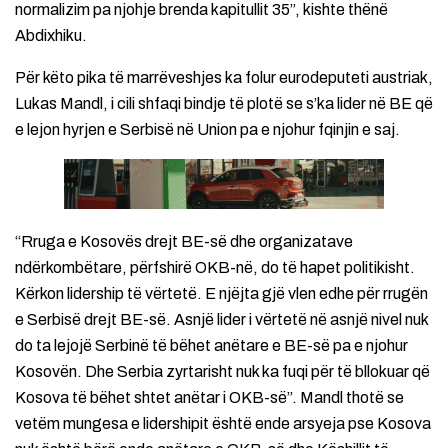
normalizim pa njohje brenda kapitullit 35”, kishte thënë
Abdixhiku.
Për këto pika të marrëveshjes ka folur eurodeputeti austriak,
Lukas Mandl, i cili shfaqi bindje të plotë se s’ka lider në BE që
e lejon hyrjen e Serbisë në Union pa e njohur fqinjin e saj.
“Rruga e Kosovës drejt BE-së dhe organizatave
ndërkombëtare, përfshirë OKB-në, do të hapet politikisht.
Kërkon lidership të vërtetë. E njëjta gjë vlen edhe për rrugën
e Serbisë drejt BE-së. Asnjë lider i vërtetë në asnjë nivel nuk
do ta lejojë Serbinë të bëhet anëtare e BE-së pa e njohur
Kosovën. Dhe Serbia zyrtarisht nuk ka fuqi për të bllokuar që
Kosova të bëhet shtet anëtar i OKB-së”. Mandl thotë se
vetëm mungesa e lidershipit është ende arsyeja pse Kosova