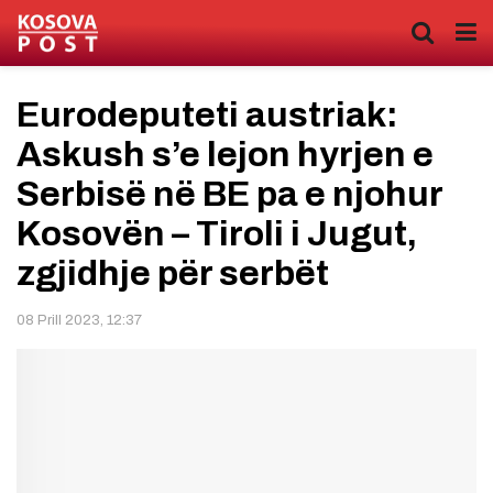
Eurodeputeti austriak:
Askush s’e lejon hyrjen e
Serbisë në BE pa e njohur
Kosovën – Tiroli i Jugut,
zgjidhje për serbët
08 Prill 2023, 12:37