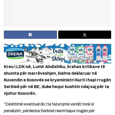
Kreu i LDK-së, Lumir Abdixhiku, krahas kritikave të
shumta për marrëveshjen, kishte deklaruar në
Kuvendin e Kosovës se kryeministri Kurti i hapi rrugën
Serbisë për në BE, duke hequr kushtin ndaj saj për ta
njohur Kosovën.
“Dështimin eventual do t’ia faturojmë vendit tonë si
penalizim, përderisa Serbisë i kemi hapur rrugën për