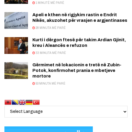
1 MINUTË MË PARË
Apeli e kthen në rigjykim rastin e Endrit
Nikës, akuzohet për vrasjen e argjentinases
28 MINUTA MË PARË
Kurti i dërgon ftesë për takim Ardian Gjinit,
kreu i Aleancës e refuzon
33 MINUTA MË PARË
Gërmimet në lokacionin e tretë në Zubin-
Potok, konfirmohet prania e mbetjeve
mortore
50 MINUTA MË PARË