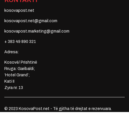
kosovapost.net
kosovapost.net@gmail.com
kosovapost.marketing@gmail.com
+ 383 49 890 321
Adresa:
Kosovë/ Prishtinë
Rruga: Garibaldi;
‘Hotel Grand’;
Kati II
Zyra nr. 13
© 2023 KosovaPost.net - Të gjitha të drejtat e rezervuara.