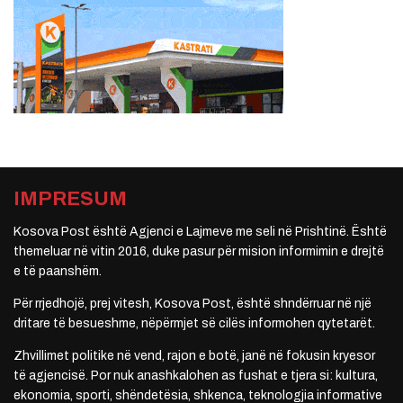
IMPRESUM
Kosova Post është Agjenci e Lajmeve me seli në Prishtinë. Është
themeluar në vitin 2016, duke pasur për mision informimin e drejtë
e të paanshëm.
Për rrjedhojë, prej vitesh, Kosova Post, është shndërruar në një
dritare të besueshme, nëpërmjet së cilës informohen qytetarët.
Zhvillimet politike në vend, rajon e botë, janë në fokusin kryesor
të agjencisë. Por nuk anashkalohen as fushat e tjera si: kultura,
ekonomia, sporti, shëndetësia, shkenca, teknologjia informative