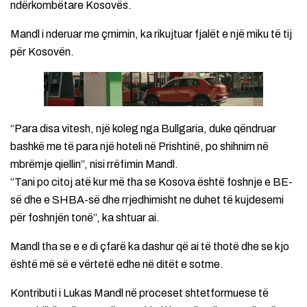
ndërkombëtare Kosovës.
Mandl i nderuar me çmimin, ka rikujtuar fjalët e një miku të tij
për Kosovën.
“Para disa vitesh, një koleg nga Bullgaria, duke qëndruar
bashkë me të para një hoteli në Prishtinë, po shihnim në
mbrëmje qiellin”, nisi rrëfimin Mandl.
“Tani po citoj atë kur më tha se Kosova është foshnje e BE-
së dhe e SHBA-së dhe rrjedhimisht ne duhet të kujdesemi
për foshnjën tonë”, ka shtuar ai.
Mandl tha se e e di çfarë ka dashur që ai të thotë dhe se kjo
është më së e vërtetë edhe në ditët e sotme.
Kontributi i Lukas Mandl në proceset shtetformuese të