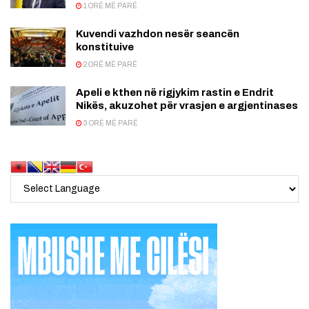
1 ORË MË PARË
Kuvendi vazhdon nesër seancën
konstituive
2 ORË MË PARË
Apeli e kthen në rigjykim rastin e Endrit
Nikës, akuzohet për vrasjen e argjentinases
3 ORË MË PARË