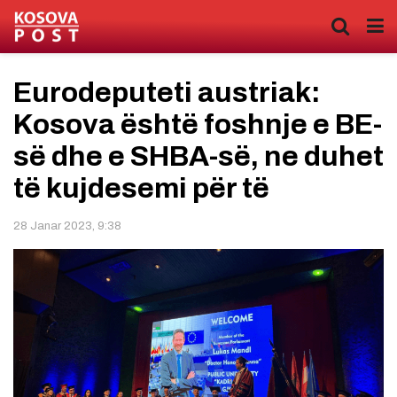
Eurodeputeti austriak:
Kosova është foshnje e BE-
së dhe e SHBA-së, ne duhet
të kujdesemi për të
28 Janar 2023, 9:38