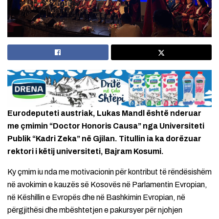
Eurodeputeti austriak, Lukas Mandl është nderuar
me çmimin “Doctor Honoris Causa” nga Universiteti
Publik “Kadri Zeka” në Gjilan. Titullin ia ka dorëzuar
rektori i këtij universiteti, Bajram Kosumi.
Ky çmim iu nda me motivacionin për kontribut të rëndësishëm
në avokimin e kauzës së Kosovës në Parlamentin Evropian,
në Këshillin e Evropës dhe në Bashkimin Evropian, në
përgjithësi dhe mbështetjen e pakursyer për njohjen