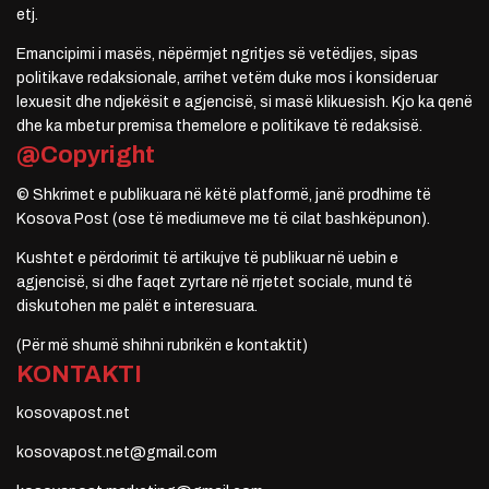
etj.
Emancipimi i masës, nëpërmjet ngritjes së vetëdijes, sipas
politikave redaksionale, arrihet vetëm duke mos i konsideruar
lexuesit dhe ndjekësit e agjencisë, si masë klikuesish. Kjo ka qenë
dhe ka mbetur premisa themelore e politikave të redaksisë.
@Copyright
© Shkrimet e publikuara në këtë platformë, janë prodhime të
Kosova Post (ose të mediumeve me të cilat bashkëpunon).
Kushtet e përdorimit të artikujve të publikuar në uebin e
agjencisë, si dhe faqet zyrtare në rrjetet sociale, mund të
diskutohen me palët e interesuara.
(Për më shumë shihni rubrikën e kontaktit)
KONTAKTI
kosovapost.net
kosovapost.net@gmail.com