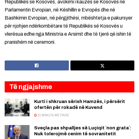
Republikës së Kosovës, avokimi i kauzës së Kosovës në
Parlamentin Evropian, në Këshillin e Evropës dhe në
Bashkimin Evropian, në përgjithësi, mbështetja e pakursyer
për njohjen ndërkombëtare të Republikës së Kosovës u
vlerësua edhe nga Ministria e Arsimit dhe të tjerë që ishin të
pranishëm në ceremoni.
Të ngjajshme
Kurti i shkruan sërish Hamzës, i përsërit
ofertën për rokadë në Kuvend
31 MINUTA MË PARË
Sveçla pas shpalljes së Luçiqit `non grata`:
Nuk tolerojmë cenim të sovranitetit