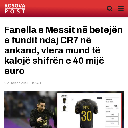
Fanella e Messit në betejën
e fundit ndaj CR7 në
ankand, vlera mund të
kalojë shifrën e 40 mijë
euro
22 Janar 2023, 12:48