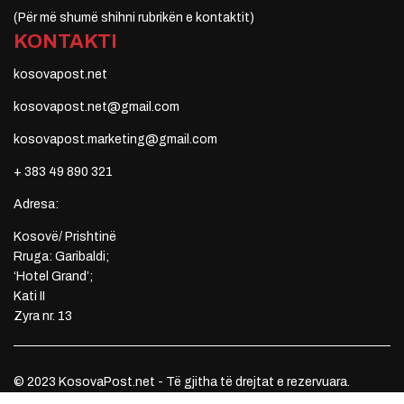
(Për më shumë shihni rubrikën e kontaktit)
KONTAKTI
kosovapost.net
kosovapost.net@gmail.com
kosovapost.marketing@gmail.com
+ 383 49 890 321
Adresa:
Kosovë/ Prishtinë
Rruga: Garibaldi;
‘Hotel Grand’;
Kati II
Zyra nr. 13
© 2023 KosovaPost.net - Të gjitha të drejtat e rezervuara.