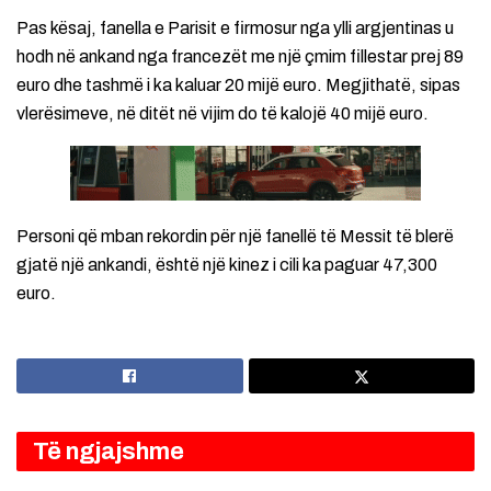
Pas kësaj, fanella e Parisit e firmosur nga ylli argjentinas u
hodh në ankand nga francezët me një çmim fillestar prej 89
euro dhe tashmë i ka kaluar 20 mijë euro. Megjithatë, sipas
vlerësimeve, në ditët në vijim do të kalojë 40 mijë euro.
Personi që mban rekordin për një fanellë të Messit të blerë
gjatë një ankandi, është një kinez i cili ka paguar 47,300
euro.
Të ngjajshme