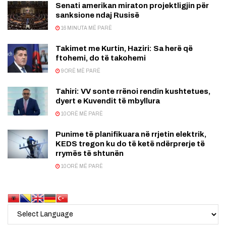
Senati amerikan miraton projektligjin për
sanksione ndaj Rusisë
16 MINUTA MË PARË
Takimet me Kurtin, Haziri: Sa herë që
ftohemi, do të takohemi
9 ORË MË PARË
Tahiri: VV sonte rrënoi rendin kushtetues,
dyert e Kuvendit të mbyllura
10 ORË MË PARË
Punime të planifikuara në rrjetin elektrik,
KEDS tregon ku do të ketë ndërprerje të
rrymës të shtunën
10 ORË MË PARË