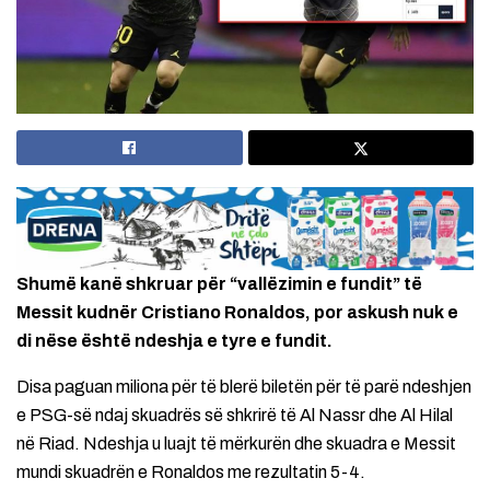
Shumë kanë shkruar për “vallëzimin e fundit” të
Messit kudnër Cristiano Ronaldos, por askush nuk e
di nëse është ndeshja e tyre e fundit.
Disa paguan miliona për të blerë biletën për të parë ndeshjen
e PSG-së ndaj skuadrës së shkrirë të Al Nassr dhe Al Hilal
në Riad. Ndeshja u luajt të mërkurën dhe skuadra e Messit
mundi skuadrën e Ronaldos me rezultatin 5-4.