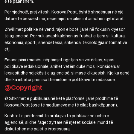
e të paanshëm.
Për rrjedhojë, prej vitesh, Kosova Post, është shndërruar në një
dritare të besueshme, nëpërmjet së cilës informohen qytetarët.
Zhvillimet politike në vend, rajon e botë, janë në fokusin kryesor
të agjencisë. Por nuk anashkalohen as fushat e tjera si: kultura,
ekonomia, sporti, shëndetësia, shkenca, teknologjia informative
etj.
Emancipimi i masës, nëpërmjet ngritjes së vetëdijes, sipas
politikave redaksionale, arrihet vetëm duke mos i konsideruar
lexuesit dhe ndjekësit e agjencisë, si masë klikuesish. Kjo ka qenë
dhe ka mbetur premisa themelore e politikave të redaksisë.
@Copyright
© Shkrimet e publikuara në këtë platformë, janë prodhime të
Kosova Post (ose të mediumeve me të cilat bashkëpunon).
Kushtet e përdorimit të artikujve të publikuar në uebin e
agjencisë, si dhe faqet zyrtare në rrjetet sociale, mund të
diskutohen me palët e interesuara.