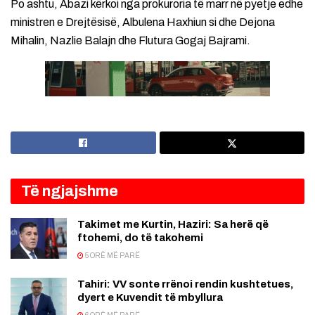
Po ashtu, Abazi kërkoi nga prokuroria të marr në pyetje edhe
ministren e Drejtësisë, Albulena Haxhiun si dhe Dejona
Mihalin, Nazlie Balajn dhe Flutura Gogaj Bajrami.
Të ngjajshme
Takimet me Kurtin, Haziri: Sa herë që
ftohemi, do të takohemi
5 ORË MË PARË
Tahiri: VV sonte rrënoi rendin kushtetues,
dyert e Kuvendit të mbyllura