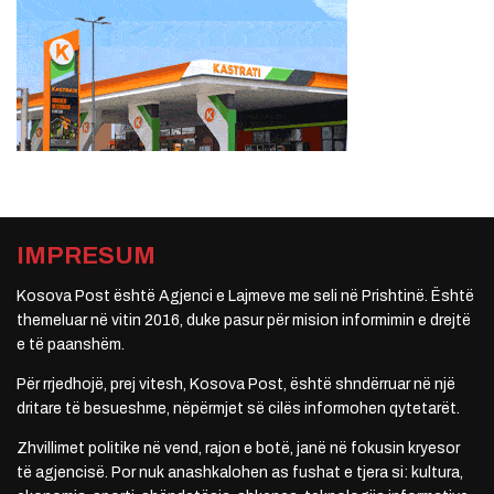
IMPRESUM
Kosova Post është Agjenci e Lajmeve me seli në Prishtinë. Është
themeluar në vitin 2016, duke pasur për mision informimin e drejtë
e të paanshëm.
Për rrjedhojë, prej vitesh, Kosova Post, është shndërruar në një
dritare të besueshme, nëpërmjet së cilës informohen qytetarët.
Zhvillimet politike në vend, rajon e botë, janë në fokusin kryesor
të agjencisë. Por nuk anashkalohen as fushat e tjera si: kultura,