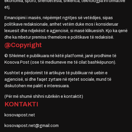
ekonomia, sporti, shëndetësia, shkenca, teknologjia informative
etj.
Emancipimi i masës, nëpërmjet ngritjes së vetëdijes, sipas
politikave redaksionale, arrihet vetëm duke mos i konsideruar
lexuesit dhe ndjekësit e agjencisë, si masë klikuesish. Kjo ka qenë
dhe ka mbetur premisa themelore e politikave të redaksisë.
@Copyright
© Shkrimet e publikuara në këtë platformë, janë prodhime të
Kosova Post (ose të mediumeve me të cilat bashkëpunon).
Kushtet e përdorimit të artikujve të publikuar në uebin e
agjencisë, si dhe faqet zyrtare në rrjetet sociale, mund të
diskutohen me palët e interesuara.
(Për më shumë shihni rubrikën e kontaktit)
KONTAKTI
kosovapost.net
kosovapost.net@gmail.com