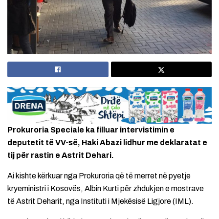
Prokuroria Speciale ka filluar intervistimin e
deputetit të VV-së, Haki Abazi lidhur me deklaratat e
tij për rastin e Astrit Dehari.
Ai kishte kërkuar nga Prokuroria që të merret në pyetje
kryeministri i Kosovës, Albin Kurti për zhdukjen e mostrave
të Astrit Deharit, nga Instituti i Mjekësisë Ligjore (IML).