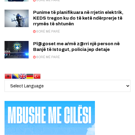
6 ORË MË PARË
Punime të planifikuara në rrjetin elektrik,
KEDS tregon ku do të ketë ndërprerje të
rrymës të shtunën
6 ORË MË PARË
Pl@goset me aŕmë z@rri një person në
Banjë të Istogut, policia jep detaje
6 ORË MË PARË