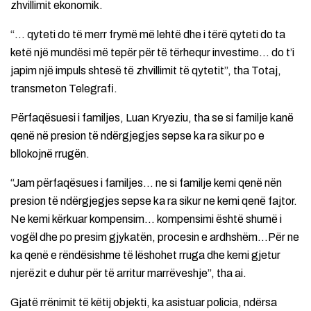
zhvillimit ekonomik.
“… qyteti do të merr frymë më lehtë dhe i tërë qyteti do ta
ketë një mundësi më tepër për të tërhequr investime… do t’i
japim një impuls shtesë të zhvillimit të qytetit”, tha Totaj,
transmeton Telegrafi.
Përfaqësuesi i familjes, Luan Kryeziu, tha se si familje kanë
qenë në presion të ndërgjegjes sepse ka ra sikur po e
bllokojnë rrugën.
“Jam përfaqësues i familjes… ne si familje kemi qenë nën
presion të ndërgjegjes sepse ka ra sikur ne kemi qenë fajtor.
Ne kemi kërkuar kompensim… kompensimi është shumë i
vogël dhe po presim gjykatën, procesin e ardhshëm…Për ne
ka qenë e rëndësishme të lëshohet rruga dhe kemi gjetur
njerëzit e duhur për të arritur marrëveshje”, tha ai.
Gjatë rrënimit të këtij objekti, ka asistuar policia, ndërsa