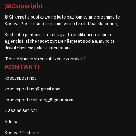
@Copyright
© Shkrimet e publikuara në këtë platformë, janë prodhime të
Kosova Post (ose të mediumeve me të cilat bashkëpunon).
Kushtet e përdorimit të artikujve të publikuar në uebin e
agjencisë, si dhe faqet zyrtare në rrjetet sociale, mund të
diskutohen me palët e interesuara.
(Për më shumë shihni rubrikën e kontaktit)
KONTAKTI
kosovapost.net
kosovapost.net@gmail.com
kosovapost.marketing@gmail.com
+ 383 49 890 321
Adresa:
Kosovë/ Prishtinë