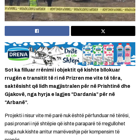
Sot ka filluar rrënimi i objektit që kishte bllokuar
rrugën e transitit të ri në Prizren me vite të tëra,
saktësisht që lidh magjistralen për në Prishtinë dhe
Gjakovë, nga hyrja e lagjes “Dardania” për në
“Arbanë”.
Projekti i nisur vite më parë nuk është përfunduar në tërësi,
pasi pronari i një shtëpie që ishte paraparë të rregullohet
rruga nuk kishte arritur marrëveshje për kompensim të
pronës.