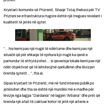
Kryetari i komunës së Prizrenit, Shaqir Totaj theksoi për TV
Prizreni se infrastruktura rrugore është një tregues revelant i
kualitetit të jetës në qytet.
“…Ne kemi pas një rrugë të ndërtume dhe kemi pas një
situatë që për shkaqe të njohura kjo rrugë ka qenë e
pamundur të shfrytëzohet… si qeverisje lokale kemi pas një
ndër objektivat që të lehtësojmë qarkullimin dhe lëvizjen
brenda qytetit…”, tha ai.
Sipas kryetarit të Prizrenit, më në fund interesi publik po
jetësohet dhe tha se është një mundës më e madhe për
lëvizje nga lagjja “Dardania” në lagjen “Arbana” dhe pret që
brenda një afati të caktuar kohor të jetë një arterie e