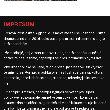
IMPRESUM
Kosova Post është Agjenci e Lajmeve me seli në Prishtinë. Është
themeluar në vitin 2016, duke pasur për mision informimin e drejtë
e të paanshëm.
Për rrjedhojë, prej vitesh, Kosova Post, është shndërruar në një
dritare të besueshme, nëpërmjet së cilës informohen qytetarët.
Zhvillimet politike në vend, rajon e botë, janë në fokusin kryesor
të agjencisë. Por nuk anashkalohen as fushat e tjera si: kultura,
ekonomia, sporti, shëndetësia, shkenca, teknologjia informative
etj.
Emancipimi i masës, nëpërmjet ngritjes së vetëdijes, sipas
politikave redaksionale, arrihet vetëm duke mos i konsideruar
lexuesit dhe ndjekësit e agjencisë, si masë klikuesish. Kjo ka qenë
dhe ka mbetur premisa themelore e politikave të redaksisë.