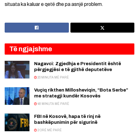
situata ka kaluar e qetë dhe pa asnjë problem.
Të ngjajshme
Nagavci: Zgjedhja e Presidentit është
përgjegjësi e të gjithë deputetëve
20 MINUTA MË PARË
Vuçiq rikthen Millosheviqin, “Bota Serbe”
me strategji kundër Kosovës
48 MINUTA MË PARË
FBI në Kosovë, hapa të rinj në
bashkëpunimin për sigurinë
2 ORË MË PARË