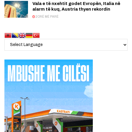
Vala e të nxehtit godet Evropën, Italia në
alarm të kuq, Austria thyen rekordin
2 ORË MË PARË