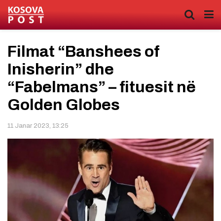
Filmat “Banshees of
Inisherin” dhe
“Fabelmans” – fituesit në
Golden Globes
11 Janar 2023, 13:25