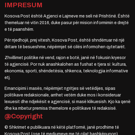
IMPRESUM
Kosova Post është Agjenci e Lajmeve me seli në Prishtinë. Është
themeluar në vitin 2016, duke pasur për mision informimin e drejtë
e të paanshëm.
Për rrjedhojë, prej vitesh, Kosova Post, është shndërruar në një
dritare të besueshme, nëpërmjet së cilës informohen qytetarët.
Zhvillimet politike në vend, rajon e botë, janë në fokusin kryesor
të agjencisë. Por nuk anashkalohen as fushat e tjera si: kultura,
ekonomia, sporti, shëndetësia, shkenca, teknologjia informative
etj.
Emancipimi i masës, nëpërmjet ngritjes së vetëdijes, sipas
politikave redaksionale, arrihet vetëm duke mos i konsideruar
lexuesit dhe ndjekësit e agjencisë, si masë klikuesish. Kjo ka qenë
dhe ka mbetur premisa themelore e politikave të redaksisë.
@Copyright
© Shkrimet e publikuara në këtë platformë, janë prodhime të
Kosova Post (ose të mediumeve me të cilat bashkëpunon).