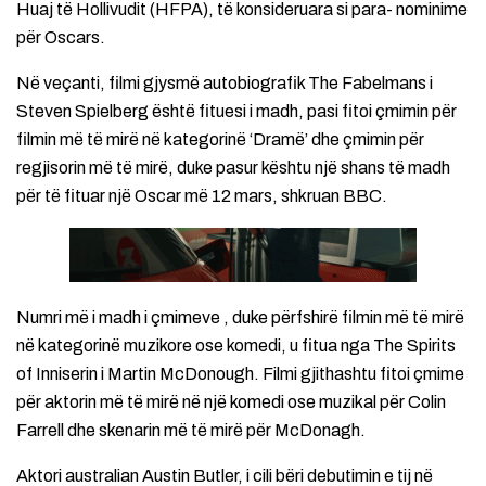
Huaj të Hollivudit (HFPA), të konsideruara si para- nominime
për Oscars.
Në veçanti, filmi gjysmë autobiografik The Fabelmans i
Steven Spielberg është fituesi i madh, pasi fitoi çmimin për
filmin më të mirë në kategorinë ‘Dramë’ dhe çmimin për
regjisorin më të mirë, duke pasur kështu një shans të madh
për të fituar një Oscar më 12 mars, shkruan BBC.
Numri më i madh i çmimeve , duke përfshirë filmin më të mirë
në kategorinë muzikore ose komedi, u fitua nga The Spirits
of Inniserin i Martin McDonough. Filmi gjithashtu fitoi çmime
për aktorin më të mirë në një komedi ose muzikal për Colin
Farrell dhe skenarin më të mirë për McDonagh.
Aktori australian Austin Butler, i cili bëri debutimin e tij në