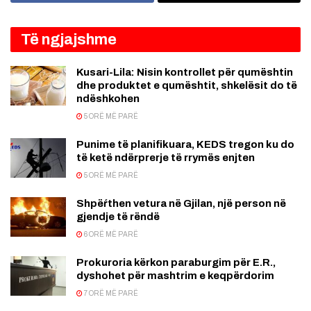
Të ngjajshme
Kusari-Lila: Nisin kontrollet për qumështin
dhe produktet e qumështit, shkelësit do të
ndëshkohen
5 ORË MË PARË
Punime të planifikuara, KEDS tregon ku do
të ketë ndërprerje të rrymës enjten
5 ORË MË PARË
Shpëŕthen vetura në Gjilan, një person në
gjendje të rëndë
6 ORË MË PARË
Prokuroria kërkon paraburgim për E.R.,
dyshohet për mashtrim e keqpërdorim
7 ORË MË PARË