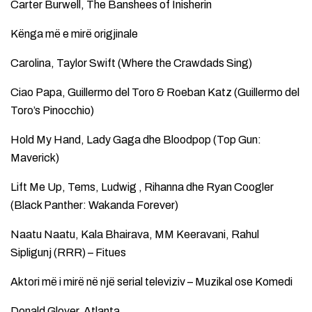
Carter Burwell, The Banshees of Inisherin
Kënga më e mirë origjinale
Carolina, Taylor Swift (Where the Crawdads Sing)
Ciao Papa, Guillermo del Toro & Roeban Katz (Guillermo del
Toro’s Pinocchio)
Hold My Hand, Lady Gaga dhe Bloodpop (Top Gun:
Maverick)
Lift Me Up, Tems, Ludwig , Rihanna dhe Ryan Coogler
(Black Panther: Wakanda Forever)
Naatu Naatu, Kala Bhairava, MM Keeravani, Rahul
Sipligunj (RRR) – Fitues
Aktori më i mirë në një serial televiziv – Muzikal ose Komedi
Donald Glover, Atlanta