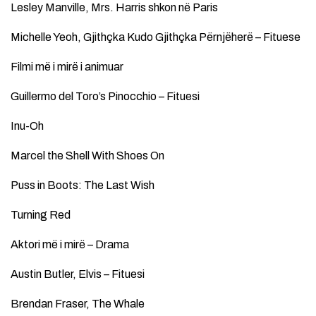
Lesley Manville, Mrs. Harris shkon në Paris
Michelle Yeoh, Gjithçka Kudo Gjithçka Përnjëherë – Fituese
Filmi më i mirë i animuar
Guillermo del Toro’s Pinocchio – Fituesi
Inu-Oh
Marcel the Shell With Shoes On
Puss in Boots: The Last Wish
Turning Red
Aktori më i mirë – Drama
Austin Butler, Elvis – Fituesi
Brendan Fraser, The Whale