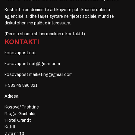
Kushtet e përdorimit të artikujve të publikuar në uebin e
agjencisë, si dhe faqet zyrtare në rrjetet sociale, mund të
diskutohen me palët e interesuara.
(Për më shumë shihni rubrikën e kontaktit)
KONTAKTI
kosovapost.net
kosovapost.net@gmail.com
kosovapost.marketing@gmail.com
+ 383 49 890 321
Adresa:
Kosovë/ Prishtinë
Rruga: Garibaldi;
‘Hotel Grand’;
Kati II
Zyra nr. 13