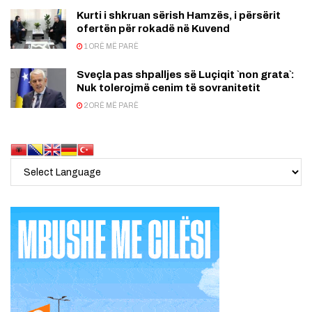
Kurti i shkruan sërish Hamzës, i përsërit
ofertën për rokadë në Kuvend
1 ORË MË PARË
Sveçla pas shpalljes së Luçiqit `non grata`:
Nuk tolerojmë cenim të sovranitetit
2 ORË MË PARË