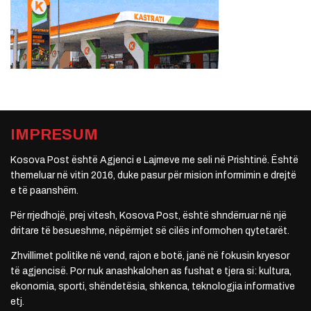
IMPRESUM
Kosova Post është Agjenci e Lajmeve me seli në Prishtinë. Është
themeluar në vitin 2016, duke pasur për mision informimin e drejtë
e të paanshëm.
Për rrjedhojë, prej vitesh, Kosova Post, është shndërruar në një
dritare të besueshme, nëpërmjet së cilës informohen qytetarët.
Zhvillimet politike në vend, rajon e botë, janë në fokusin kryesor
të agjencisë. Por nuk anashkalohen as fushat e tjera si: kultura,
ekonomia, sporti, shëndetësia, shkenca, teknologjia informative
etj.