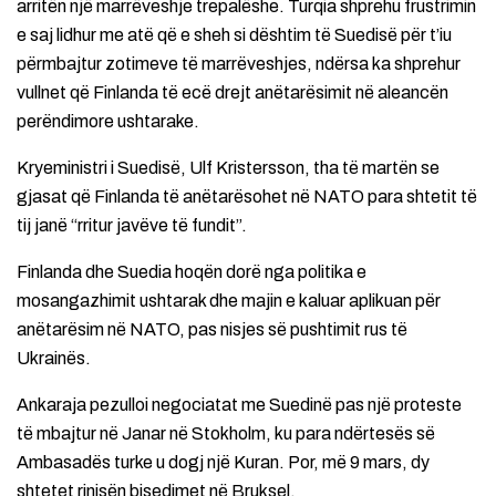
arritën një marrëveshje trepalëshe. Turqia shprehu frustrimin
e saj lidhur me atë që e sheh si dështim të Suedisë për t’iu
përmbajtur zotimeve të marrëveshjes, ndërsa ka shprehur
vullnet që Finlanda të ecë drejt anëtarësimit në aleancën
perëndimore ushtarake.
Kryeministri i Suedisë, Ulf Kristersson, tha të martën se
gjasat që Finlanda të anëtarësohet në NATO para shtetit të
tij janë “rritur javëve të fundit”.
Finlanda dhe Suedia hoqën dorë nga politika e
mosangazhimit ushtarak dhe majin e kaluar aplikuan për
anëtarësim në NATO, pas nisjes së pushtimit rus të
Ukrainës.
Ankaraja pezulloi negociatat me Suedinë pas një proteste
të mbajtur në Janar në Stokholm, ku para ndërtesës së
Ambasadës turke u dogj një Kuran. Por, më 9 mars, dy
shtetet rinisën bisedimet në Bruksel.