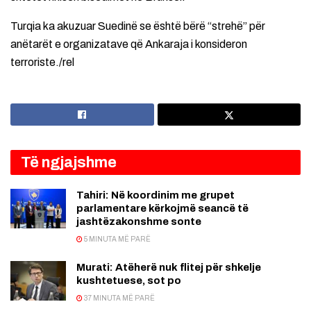
Turqia ka akuzuar Suedinë se është bërë “strehë” për
anëtarët e organizatave që Ankaraja i konsideron
terroriste./rel
Të ngjajshme
Tahiri: Në koordinim me grupet
parlamentare kërkojmë seancë të
jashtëzakonshme sonte
5 MINUTA MË PARË
Murati: Atëherë nuk flitej për shkelje
kushtetuese, sot po
37 MINUTA MË PARË