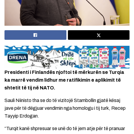
Presidenti i Finlandës njoftoi të mërkurën se Turqia
ka marrë vendim lidhur me ratifikimin e aplikimit të
shtetit të tij në NATO.
Sauli Niinisto tha se do të vizitojë Stambollin gjatë kësaj
jave për të dëgjuar vendimin nga homologu i tij turk, Recep
Tayyip Erdogan.
“Turqit kanë shpresuar se unë do të jem atje për të pranuar