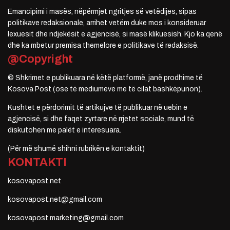
Emancipimi i masës, nëpërmjet ngritjes së vetëdijes, sipas
politikave redaksionale, arrihet vetëm duke mos i konsideruar
lexuesit dhe ndjekësit e agjencisë, si masë klikuesish. Kjo ka qenë
dhe ka mbetur premisa themelore e politikave të redaksisë.
@Copyright
© Shkrimet e publikuara në këtë platformë, janë prodhime të
Kosova Post (ose të mediumeve me të cilat bashkëpunon).
Kushtet e përdorimit të artikujve të publikuar në uebin e
agjencisë, si dhe faqet zyrtare në rrjetet sociale, mund të
diskutohen me palët e interesuara.
(Për më shumë shihni rubrikën e kontaktit)
KONTAKTI
kosovapost.net
kosovapost.net@gmail.com
kosovapost.marketing@gmail.com