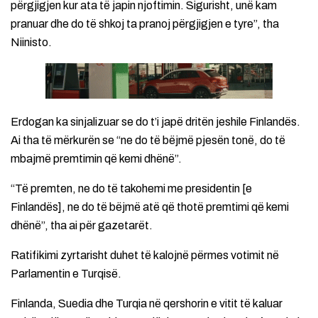
përgjigjen kur ata të japin njoftimin. Sigurisht, unë kam
pranuar dhe do të shkoj ta pranoj përgjigjen e tyre”, tha
Niinisto.
Erdogan ka sinjalizuar se do t’i japë dritën jeshile Finlandës.
Ai tha të mërkurën se “ne do të bëjmë pjesën tonë, do të
mbajmë premtimin që kemi dhënë”.
“Të premten, ne do të takohemi me presidentin [e
Finlandës], ne do të bëjmë atë që thotë premtimi që kemi
dhënë”, tha ai për gazetarët.
Ratifikimi zyrtarisht duhet të kalojnë përmes votimit në
Parlamentin e Turqisë.
Finlanda, Suedia dhe Turqia në qershorin e vitit të kaluar