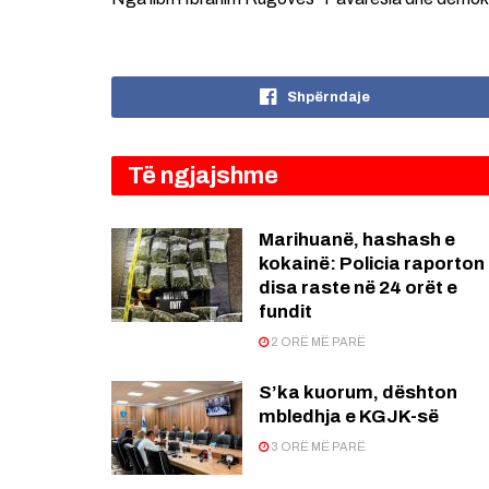
Shpërndaje
Të ngjajshme
Marihuanë, hashash e
kokainë: Policia raporton
disa raste në 24 orët e
fundit
2 ORË MË PARË
S’ka kuorum, dështon
mbledhja e KGJK-së
3 ORË MË PARË