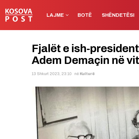
LAJME
BOTË
SHËNDETËSI
Fjalët e ish-presiden
Adem Demaçin në vit
13 Shkurt 2023, 23:10
në
Kulturë