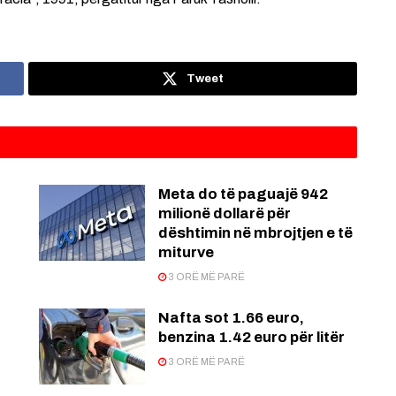
Tweet
Meta do të paguajë 942
milionë dollarë për
dështimin në mbrojtjen e të
miturve
3 ORË MË PARË
Nafta sot 1.66 euro,
benzina 1.42 euro për litër
3 ORË MË PARË