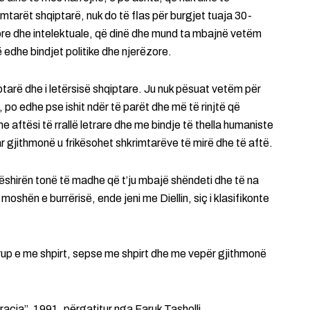
mtarët shqiptarë, nuk do të flas për burgjet tuaja 30-
ore dhe intelektuale, që dinë dhe mund ta mbajnë vetëm
ë edhe bindjet politike dhe njerëzore.
iptarë dhe i letërsisë shqiptare. Ju nuk pësuat vetëm për
e, po edhe pse ishit ndër të parët dhe më të rinjtë që
me aftësi të rrallë letrare dhe me bindje të thella humaniste
tar gjithmonë u frikësohet shkrimtarëve të mirë dhe të aftë.
 dëshirën tonë të madhe që t’ju mbajë shëndeti dhe të na
oshën e burrërisë, ende jeni me Diellin, siç i klasifikonte
trup e me shpirt, sepse me shpirt dhe me vepër gjithmonë
acia”, 1991, përgatitur nga Faruk Tasholli.