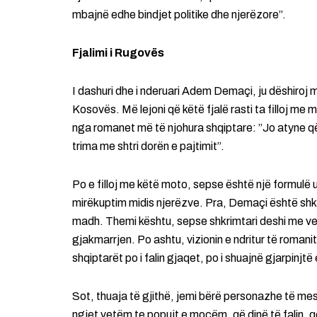
mbajnë edhe bindjet politike dhe njerëzore”.
Fjalimi i Rugovës
I dashuri dhe i nderuari Adem Demaçi, ju dëshiroj
Kosovës. Më lejoni që këtë fjalë rasti ta filloj me m
nga romanet më të njohura shqiptare: ”Jo atyne që 
trima me shtri dorën e pajtimit”.
Po e filloj me këtë moto, sepse është një formulë un
mirëkuptim midis njerëzve. Pra, Demaçi është shkr
madh. Themi kështu, sepse shkrimtari deshi me veprën
gjakmarrjen. Po ashtu, vizionin e ndritur të romanit 
shqiptarët po i falin gjaqet, po i shuajnë gjarpinjt
Sot, thuaja të gjithë, jemi bërë personazhe të mes
ngjet vetëm te popujt e moçëm, që dinë të falin, që