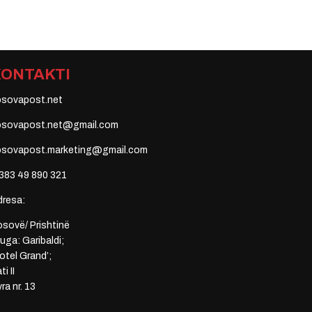
KONTAKTI
osovapost.net
osovapost.net@gmail.com
osovapost.marketing@gmail.com
383 49 890 321
dresa:
sovë/ Prishtinë
uga: Garibaldi;
otel Grand’;
ti II
ra nr. 13