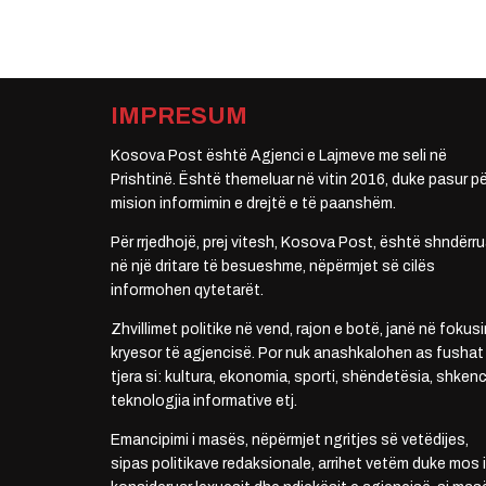
IMPRESUM
Kosova Post është Agjenci e Lajmeve me seli në
Prishtinë. Është themeluar në vitin 2016, duke pasur pë
mision informimin e drejtë e të paanshëm.
Për rrjedhojë, prej vitesh, Kosova Post, është shndërru
në një dritare të besueshme, nëpërmjet së cilës
informohen qytetarët.
Zhvillimet politike në vend, rajon e botë, janë në fokusi
kryesor të agjencisë. Por nuk anashkalohen as fushat
tjera si: kultura, ekonomia, sporti, shëndetësia, shkenc
teknologjia informative etj.
Emancipimi i masës, nëpërmjet ngritjes së vetëdijes,
sipas politikave redaksionale, arrihet vetëm duke mos i