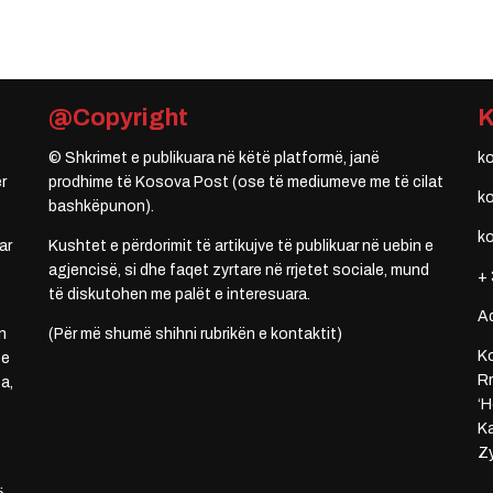
@Copyright
© Shkrimet e publikuara në këtë platformë, janë
k
r
prodhime të Kosova Post (ose të mediumeve me të cilat
k
bashkëpunon).
k
ar
Kushtet e përdorimit të artikujve të publikuar në uebin e
agjencisë, si dhe faqet zyrtare në rrjetet sociale, mund
+ 
të diskutohen me palët e interesuara.
A
n
(Për më shumë shihni rubrikën e kontaktit)
Ko
 e
Rr
a,
‘H
Ka
Zy