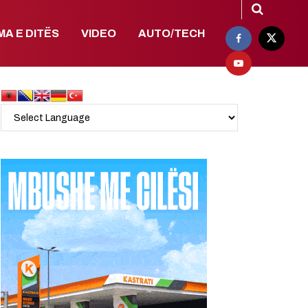
MA E DITËS
VIDEO
AUTO/TECH