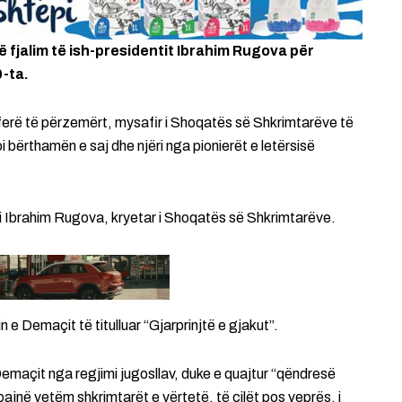
ë fjalim të ish-presidentit Ibrahim Rugova për
-ta.
sferë të përzemërt, mysafir i Shoqatës së Shkrimtarëve të
 bërthamën e saj dhe njëri nga pionierët e letërsisë
ajti Ibrahim Rugova, kryetar i Shoqatës së Shkrimtarëve.
 e Demaçit të titulluar “Gjarprinjtë e gjakut”.
 Demaçit nga regjimi jugosllav, duke e quajtur “qëndresë
ajnë vetëm shkrimtarët e vërtetë, të cilët pos veprës, i