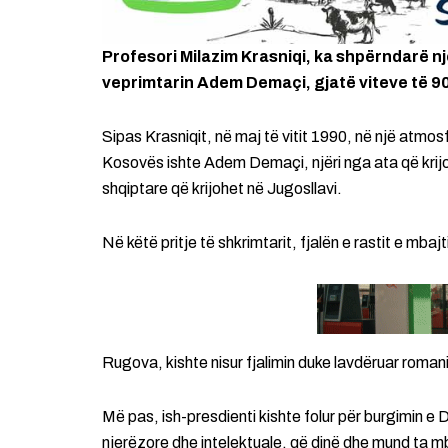
Profesori Milazim Krasniqi, ka shpërndarë nj
veprimtarin Adem Demaçi, gjatë viteve të 90
Sipas Krasniqit, në maj të vitit 1990, në një atmo
Kosovës ishte Adem Demaçi, njëri nga ata që krijoi
shqiptare që krijohet në Jugosllavi.
Në këtë pritje të shkrimtarit, fjalën e rastit e mb
Rugova, kishte nisur fjalimin duke lavdëruar romanin
Më pas, ish-presdienti kishte folur për burgimin e
njerëzore dhe intelektuale, që dinë dhe mund ta mb