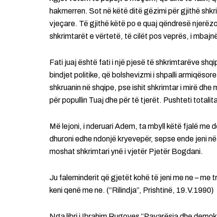
hakmerren. Sot në këtë ditë gëzimi për gjithë shkri
vjeçare. Të gjithë këtë po e quaj qëndresë njerëz
shkrimtarët e vërtetë, të cilët pos veprës, i mbajn
Fati juaj është fati i një pjesë të shkrimtarëve shq
bindjet politike, që bolshevizmi i shpalli armiqësor
shkruanin në shqipe, pse ishit shkrimtar i mirë dhe 
për popullin Tuaj dhe për të tjerët. Pushteti totali
Më lejoni, i nderuari Adem, ta mbyll këtë fjalë me
dhuroni edhe ndonjë kryevepër, sepse ende jeni në m
moshat shkrimtari ynë i vjetër Pjetër Bogdani.
Ju faleminderit që gjetët kohë të jeni me ne – me 
keni qenë me ne. (“Rilindja”, Prishtinë, 19.V.1990)
Nga libri i Ibrahim Rugoves “Pavarësia dhe demokr