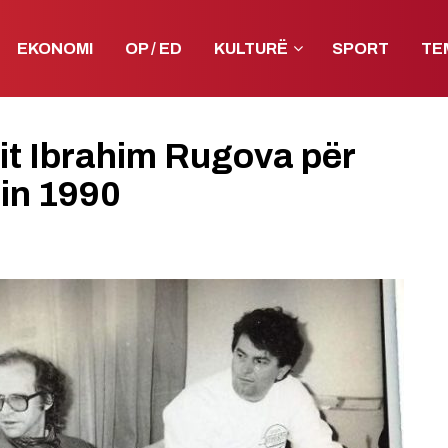
EKONOMI
OP / ED
KULTURË
SPORT
TE
tit Ibrahim Rugova për
in 1990