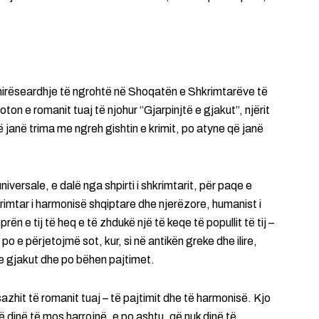
 mirëseardhje të ngrohtë në Shoqatën e Shkrimtarëve të
oton e romanit tuaj të njohur “Gjarpinjtë e gjakut”, njërit
janë trima me ngreh gishtin e krimit, po atyne që janë
iversale, e dalë nga shpirti i shkrimtarit, për paqe e
imtar i harmonisë shqiptare dhe njerëzore, humanist i
 e tij të heq e të zhdukë një të keqe të popullit të tij –
po e përjetojmë sot, kur, si në antikën greke dhe ilire,
ë e gjakut dhe po bëhen pajtimet.
azhit të romanit tuaj – të pajtimit dhe të harmonisë. Kjo
 dinë të mos harrojnë, e po ashtu, që nuk dinë të