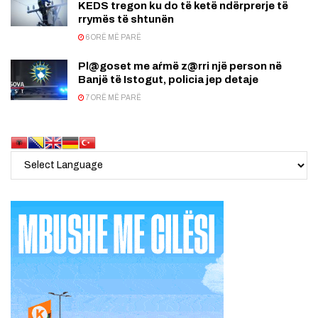
KEDS tregon ku do të ketë ndërprerje të
rrymës të shtunën
6 ORË MË PARË
Pl@goset me aŕmë z@rri një person në
Banjë të Istogut, policia jep detaje
7 ORË MË PARË