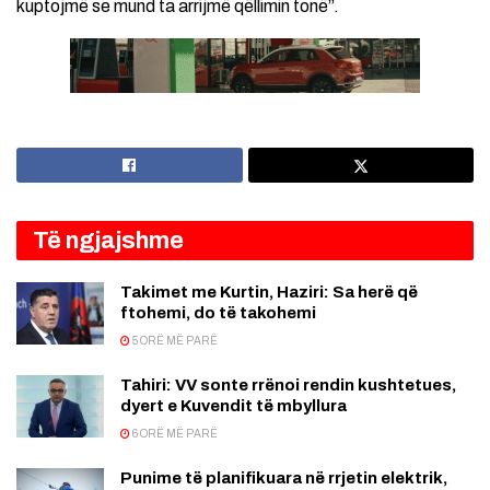
kuptojmë se mund ta arrijmë qëllimin tonë”.
Të ngjajshme
Takimet me Kurtin, Haziri: Sa herë që
ftohemi, do të takohemi
5 ORË MË PARË
Tahiri: VV sonte rrënoi rendin kushtetues,
dyert e Kuvendit të mbyllura
6 ORË MË PARË
Punime të planifikuara në rrjetin elektrik,