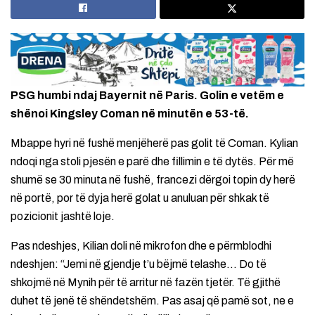
PSG humbi ndaj Bayernit në Paris. Golin e vetëm e
shënoi Kingsley Coman në minutën e 53-të.
Mbappe hyri në fushë menjëherë pas golit të Coman. Kylian
ndoqi nga stoli pjesën e parë dhe fillimin e të dytës. Për më
shumë se 30 minuta në fushë, francezi dërgoi topin dy herë
në portë, por të dyja herë golat u anuluan për shkak të
pozicionit jashtë loje.
Pas ndeshjes, Kilian doli në mikrofon dhe e përmblodhi
ndeshjen: “Jemi në gjendje t’u bëjmë telashe… Do të
shkojmë në Mynih për të arritur në fazën tjetër. Të gjithë
duhet të jenë të shëndetshëm. Pas asaj që pamë sot, ne e