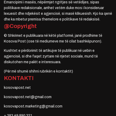
Emancipimi i masës, nëpërmjet ngritjes së vetëdijes, sipas
politikave redaksionale, arrihet vetëm duke mos i konsideruar
lexuesit dhe ndjekësit e agjencisë, si masë klikuesish. Kjo ka qenë
dhe ka mbetur premisa themelore e politikave të redaksisë.
@Copyright
© Shkrimet e publikuara në këtë platformë, janë prodhime të
Kosova Post (ose të mediumeve me të cilat bashkëpunon).
Kushtet e përdorimit të artikujve të publikuar në uebin e
agjencisë, si dhe faqet zyrtare në rrjetet sociale, mund të
diskutohen me palët e interesuara.
(Për më shumë shihni rubrikën e kontaktit)
KONTAKTI
kosovapost.net
kosovapost.net@gmail.com
kosovapost.marketing@gmail.com
+ 383 49 890 321