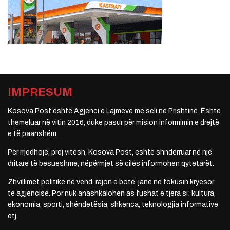
IMPRESUM
Kosova Post është Agjenci e Lajmeve me seli në Prishtinë. Është
themeluar në vitin 2016, duke pasur për mision informimin e drejtë
e të paanshëm.
Për rrjedhojë, prej vitesh, Kosova Post, është shndërruar në një
dritare të besueshme, nëpërmjet së cilës informohen qytetarët.
Zhvillimet politike në vend, rajon e botë, janë në fokusin kryesor
të agjencisë. Por nuk anashkalohen as fushat e tjera si: kultura,
ekonomia, sporti, shëndetësia, shkenca, teknologjia informative
etj.