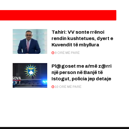
:
Tahiri: VV sonte rrënoi
rendin kushtetues, dyert e
Kuvendit të mbyllura
9 ORË MË PARË
Pl@goset me aŕmë z@rri
një person në Banjë të
Istogut, policia jep detaje
10 ORË MË PARË