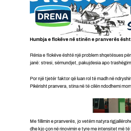
Humbja e flokëve në stinën e pranverës është 
Rënia e flokëve është një problem shqetësues për 
janë: stresi, sëmundjet, pakujdesia apo trashëgim
Por një tjetër faktor që luan rol të madh në ndryshi
Pikërisht pranvera, stina në të cilën ndodhemi mo
Me fillimin e pranverës, jo vetëm natyra rigjallërohet
dhe kjo çon në rinovimin e tyre me intensitet më të 