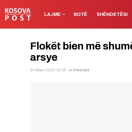
LAJME
BOTË
SHËNDETËSI
Flokët bien më shumë
arsye
24 Mars 2023, 19:16
në
lifestyle