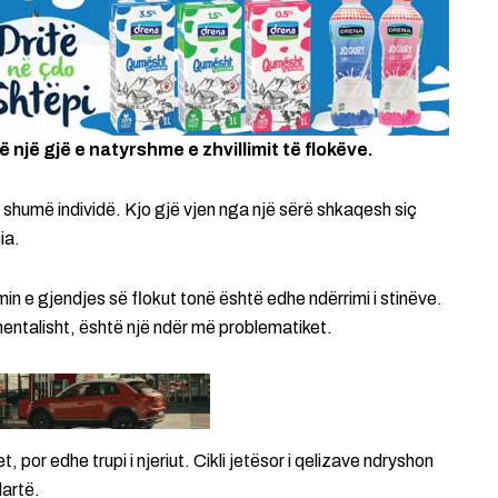
një gjë e natyrshme e zhvillimit të flokëve.
shumë individë. Kjo gjë vjen nga një sërë shkaqesh siç
ia.
min e gjendjes së flokut tonë është edhe ndërrimi i stinëve.
mentalisht, është një ndër më problematiket.
, por edhe trupi i njeriut. Cikli jetësor i qelizave ndryshon
lartë.