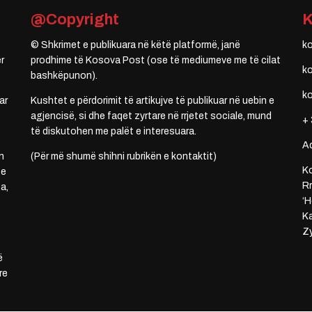
@Copyright
© Shkrimet e publikuara në këtë platformë, janë
k
r
prodhime të Kosova Post (ose të mediumeve me të cilat
k
bashkëpunon).
k
ar
Kushtet e përdorimit të artikujve të publikuar në uebin e
agjencisë, si dhe faqet zyrtare në rrjetet sociale, mund
+ 
të diskutohen me palët e interesuara.
A
n
(Për më shumë shihni rubrikën e kontaktit)
Ko
 e
Rr
a,
‘H
Ka
Zy
ë
re