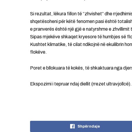
Si rezultat, lëkura fillon të “zhvishet” dhe rrjedhim
shqetësoheni për këtë fenomen pasi është totalisht
e pranverës është një gjë e natyrshme e zhvillimit 
Sipas mjekëve shkaqet kryesore të humbjes së flo
Kushtet klimatike, të cilat ndikojnë në ekuilibrin h
flokëve.
Poret e bllokuara të kokës, të shkaktuara nga dje
Ekspozimi i tepruar ndaj diellit (rrezet ultravjollcë).
Shpërndaje