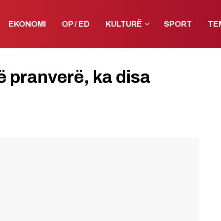
EKONOMI
OP / ED
KULTURË
SPORT
TE
 pranverë, ka disa