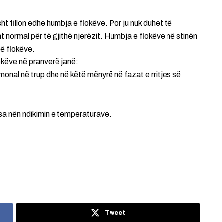
isht fillon edhe humbja e flokëve. Por ju nuk duhet të
 normal për të gjithë njerëzit. Humbja e flokëve në stinën
të flokëve.
këve në pranverë janë:
ormonal në trup dhe në këtë mënyrë në fazat e rritjes së
rsa nën ndikimin e temperaturave.
Tweet