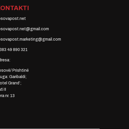
KONTAKTI
osovapost.net
osovapost.net@gmail.com
osovapost.marketing@gmail.com
383 49 890 321
dresa:
sovë/ Prishtinë
uga: Garibaldi;
otel Grand’;
ti II
ra nr. 13