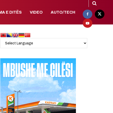
MA E DITËS
VIDEO
AUTO/TECH