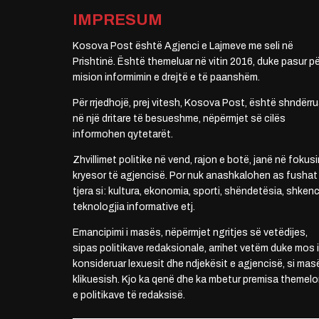
IMPRESUM
Kosova Post është Agjenci e Lajmeve me seli në
Prishtinë. Është themeluar në vitin 2016, duke pasur pë
mision informimin e drejtë e të paanshëm.
Për rrjedhojë, prej vitesh, Kosova Post, është shndërru
në një dritare të besueshme, nëpërmjet së cilës
informohen qytetarët.
Zhvillimet politike në vend, rajon e botë, janë në fokusi
kryesor të agjencisë. Por nuk anashkalohen as fushat
tjera si: kultura, ekonomia, sporti, shëndetësia, shkenc
teknologjia informative etj.
Emancipimi i masës, nëpërmjet ngritjes së vetëdijes,
sipas politikave redaksionale, arrihet vetëm duke mos i
konsideruar lexuesit dhe ndjekësit e agjencisë, si mas
klikuesish. Kjo ka qenë dhe ka mbetur premisa themelo
e politikave të redaksisë.