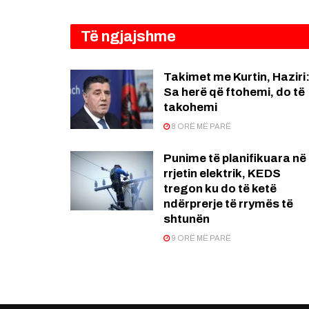
Të ngjajshme
Takimet me Kurtin, Haziri
Sa herë që ftohemi, do të
takohemi
8 ORË MË PARË
Punime të planifikuara në
rrjetin elektrik, KEDS
tregon ku do të ketë
ndërprerje të rrymës të
shtunën
9 ORË MË PARË