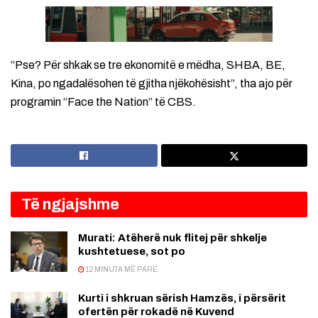
“Pse? Për shkak se tre ekonomitë e mëdha, SHBA, BE,
Kina, po ngadalësohen të gjitha njëkohësisht”, tha ajo për
programin “Face the Nation” të CBS.
Të ngjajshme
Murati: Atëherë nuk flitej për shkelje
kushtetuese, sot po
12 MINUTA MË PARË
Kurti i shkruan sërish Hamzës, i përsërit
ofertën për rokadë në Kuvend