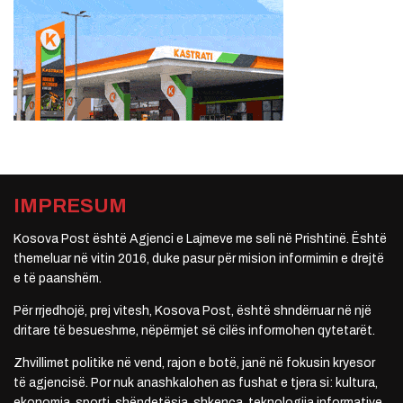
IMPRESUM
Kosova Post është Agjenci e Lajmeve me seli në Prishtinë. Është
themeluar në vitin 2016, duke pasur për mision informimin e drejtë
e të paanshëm.
Për rrjedhojë, prej vitesh, Kosova Post, është shndërruar në një
dritare të besueshme, nëpërmjet së cilës informohen qytetarët.
Zhvillimet politike në vend, rajon e botë, janë në fokusin kryesor
të agjencisë. Por nuk anashkalohen as fushat e tjera si: kultura,
ekonomia, sporti, shëndetësia, shkenca, teknologjia informative