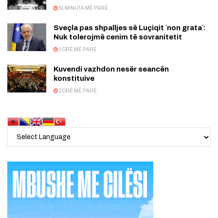
51 MINUTA MË PARË
Sveçla pas shpalljes së Luçiqit `non grata`:
Nuk tolerojmë cenim të sovranitetit
1 ORË MË PARË
Kuvendi vazhdon nesër seancën
konstituive
2 ORË MË PARË