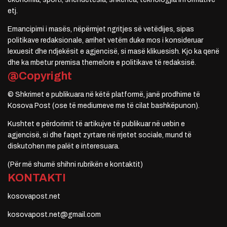
etj.
Emancipimi i masës, nëpërmjet ngritjes së vetëdijes, sipas
politikave redaksionale, arrihet vetëm duke mos i konsideruar
lexuesit dhe ndjekësit e agjencisë, si masë klikuesish. Kjo ka qenë
dhe ka mbetur premisa themelore e politikave të redaksisë.
@Copyright
© Shkrimet e publikuara në këtë platformë, janë prodhime të
Kosova Post (ose të mediumeve me të cilat bashkëpunon).
Kushtet e përdorimit të artikujve të publikuar në uebin e
agjencisë, si dhe faqet zyrtare në rrjetet sociale, mund të
diskutohen me palët e interesuara.
(Për më shumë shihni rubrikën e kontaktit)
KONTAKTI
kosovapost.net
kosovapost.net@gmail.com