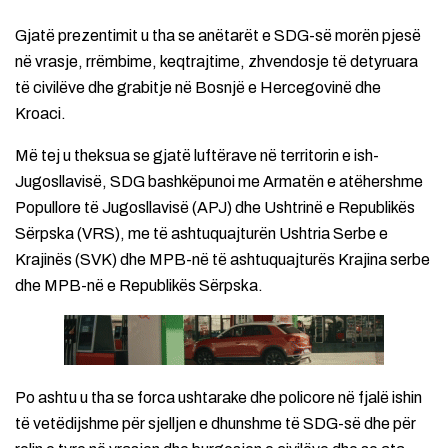
Gjatë prezentimit u tha se anëtarët e SDG-së morën pjesë
në vrasje, rrëmbime, keqtrajtime, zhvendosje të detyruara
të civilëve dhe grabitje në Bosnjë e Hercegovinë dhe
Kroaci.
Më tej u theksua se gjatë luftërave në territorin e ish-
Jugosllavisë, SDG bashkëpunoi me Armatën e atëhershme
Popullore të Jugosllavisë (APJ) dhe Ushtrinë e Republikës
Sërpska (VRS), me të ashtuquajturën Ushtria Serbe e
Krajinës (SVK) dhe MPB-në të ashtuquajturës Krajina serbe
dhe MPB-në e Republikës Sërpska.
Po ashtu u tha se forca ushtarake dhe policore në fjalë ishin
të vetëdijshme për sjelljen e dhunshme të SDG-së dhe për