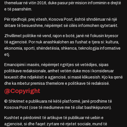
themeluar në vitin 2016, duke pasur për mision informimin e drejtë
e të paanshëm.
Për rrjedhojë, prej vitesh, Kosova Post, është shndërruar në një
dritare të besueshme, nëpërmjet së cilës informohen qytetarët.
Zhvillimet politike në vend, rajon e botë, janë në fokusin kryesor
të agjencisë. Por nuk anashkalohen as fushat e tjera si: kultura,
ekonomia, sporti, shëndetësia, shkenca, teknologjia informative
etj.
Emancipimi i masës, nëpërmjet ngritjes së vetëdijes, sipas
politikave redaksionale, arrihet vetëm duke mos i konsideruar
lexuesit dhe ndjekësit e agjencisë, si masë klikuesish. Kjo ka qenë
dhe ka mbetur premisa themelore e politikave të redaksisë.
@Copyright
© Shkrimet e publikuara në këtë platformë, janë prodhime të
Kosova Post (ose të mediumeve me të cilat bashkëpunon).
Kushtet e përdorimit të artikujve të publikuar në uebin e
agjencisë, si dhe faqet zyrtare në rrjetet sociale, mund të