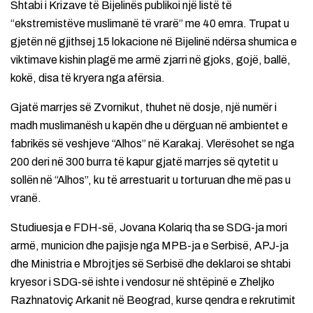
Shtabi i Krizave të Bijelinës publikoi një listë të
“ekstremistëve muslimanë të vrarë” me 40 emra. Trupat u
gjetën në gjithsej 15 lokacione në Bijelinë ndërsa shumica e
viktimave kishin plagë me armë zjarri në gjoks, gojë, ballë,
kokë, disa të kryera nga afërsia.
Gjatë marrjes së Zvornikut, thuhet në dosje, një numër i
madh muslimanësh u kapën dhe u dërguan në ambientet e
fabrikës së veshjeve “Alhos” në Karakaj. Vlerësohet se nga
200 deri në 300 burra të kapur gjatë marrjes së qytetit u
sollën në “Alhos”, ku të arrestuarit u torturuan dhe më pas u
vranë.
Studiuesja e FDH-së, Jovana Kolariq tha se SDG-ja mori
armë, municion dhe pajisje nga MPB-ja e Serbisë, APJ-ja
dhe Ministria e Mbrojtjes së Serbisë dhe deklaroi se shtabi
kryesor i SDG-së ishte i vendosur në shtëpinë e Zheljko
Razhnatoviç Arkanit në Beograd, kurse qendra e rekrutimit