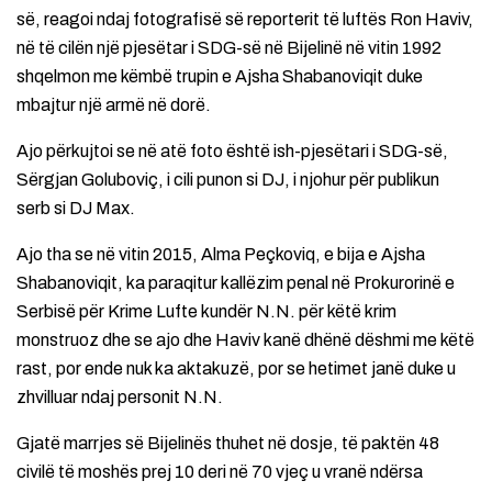
së, reagoi ndaj fotografisë së reporterit të luftës Ron Haviv,
në të cilën një pjesëtar i SDG-së në Bijelinë në vitin 1992
shqelmon me këmbë trupin e Ajsha Shabanoviqit duke
mbajtur një armë në dorë.
Ajo përkujtoi se në atë foto është ish-pjesëtari i SDG-së,
Sërgjan Goluboviç, i cili punon si DJ, i njohur për publikun
serb si DJ Max.
Ajo tha se në vitin 2015, Alma Peçkoviq, e bija e Ajsha
Shabanoviqit, ka paraqitur kallëzim penal në Prokurorinë e
Serbisë për Krime Lufte kundër N.N. për këtë krim
monstruoz dhe se ajo dhe Haviv kanë dhënë dëshmi me këtë
rast, por ende nuk ka aktakuzë, por se hetimet janë duke u
zhvilluar ndaj personit N.N.
Gjatë marrjes së Bijelinës thuhet në dosje, të paktën 48
civilë të moshës prej 10 deri në 70 vjeç u vranë ndërsa