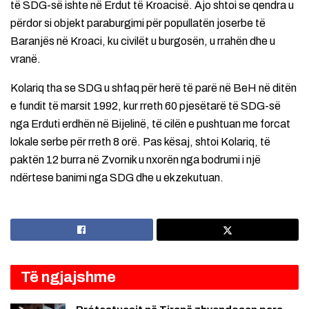
të SDG-së ishte në Erdut të Kroacisë. Ajo shtoi se qendra u
përdor si objekt paraburgimi për popullatën joserbe të
Baranjës në Kroaci, ku civilët u burgosën, u rrahën dhe u
vranë.
Kolariq tha se SDG u shfaq për herë të parë në BeH në ditën
e fundit të marsit 1992, kur rreth 60 pjesëtarë të SDG-së
nga Erduti erdhën në Bijelinë, të cilën e pushtuan me forcat
lokale serbe për rreth 8 orë. Pas kësaj, shtoi Kolariq, të
paktën 12 burra në Zvornik u nxorën nga bodrumi i një
ndërtese banimi nga SDG dhe u ekzekutuan.
Të ngjajshme