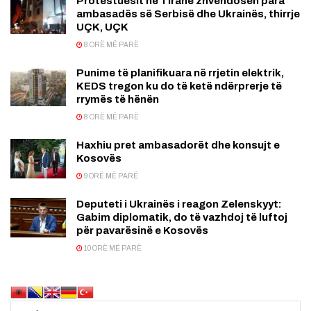
Prótestuesit në Tiranë zhvendosen para
ambasadës së Serbisë dhe Ukrainës, thirrje
UÇK, UÇK
8 ORË MË PARË
Punime të planifikuara në rrjetin elektrik,
KEDS tregon ku do të ketë ndërprerje të
rrymës të hënën
8 ORË MË PARË
Haxhiu pret ambasadorët dhe konsujt e
Kosovës
9 ORË MË PARË
Deputeti i Ukrainës i reagon Zelenskyyt:
Gabim diplomatik, do të vazhdoj të luftoj
për pavarësinë e Kosovës
10 ORË MË PARË