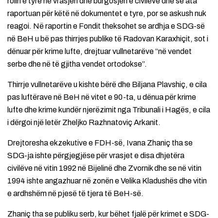
rolin e tyre në vrasjen dhe burgosjen e civilëve dhe se ata
raportuan për këtë në dokumentet e tyre, por se askush nuk
reagoi. Në raportin e Fondit theksohet se ardhja e SDG-së
në BeH u bë pas thirrjes publike të Radovan Karaxhiçit, sot i
dënuar për krime lufte, drejtuar vullnetarëve “në vendet
serbe dhe në të gjitha vendet ortodokse”.
Thirrje vullnetarëve u kishte bërë dhe Biljana Plavshiç, e cila
pas luftërave në BeH në vitet e 90-ta, u dënua për krime
lufte dhe krime kundër njerëzimit nga Tribunali i Hagës, e cila
i dërgoi një letër Zheljko Razhnatoviç Arkanit.
Drejtoresha ekzekutive e FDH-së, Ivana Zhaniç tha se
SDG-ja ishte përgjegjëse për vrasjet e disa dhjetëra
civilëve në vitin 1992 në Bijelinë dhe Zvornik dhe se në vitin
1994 ishte angazhuar në zonën e Velika Kladushës dhe vitin
e ardhshëm në pjesë të tjera të BeH-së.
Zhaniç tha se publiku serb, kur bëhet fjalë për krimet e SDG-