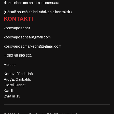
diskutohen me palët e interesuara.
(Për më shumë shihni rubrikën e kontaktit)
KONTAKTI
kosovapost.net
kosovapost.net@gmail.com
kosovapost.marketing@gmail.com
+ 383 49 890 321
Adresa:
Kosovë/ Prishtinë
Rruga: Garibaldi;
‘Hotel Grand’;
Kati II
Zyra nr. 13