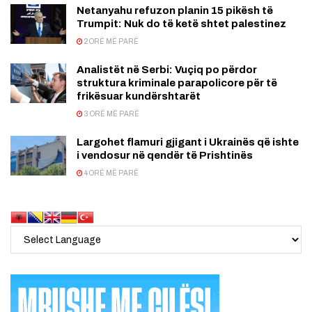
Netanyahu refuzon planin 15 pikësh të
Trumpit: Nuk do të ketë shtet palestinez
2 ORË MË PARË
Analistët në Serbi: Vuçiq po përdor
struktura kriminale parapolicore për të
frikësuar kundërshtarët
3 ORË MË PARË
Largohet flamuri gjigant i Ukrainës që ishte
i vendosur në qendër të Prishtinës
4 ORË MË PARË