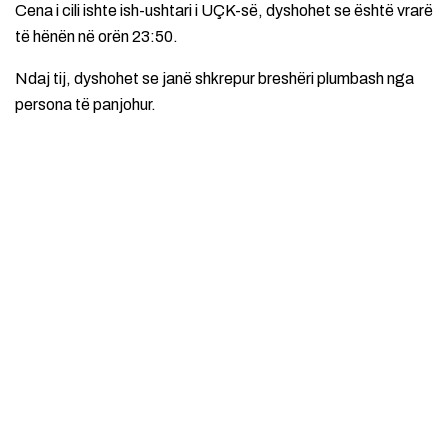
Cena i cili ishte ish-ushtari i UÇK-së, dyshohet se është vrarë
të hënën në orën 23:50.
Ndaj tij, dyshohet se janë shkrepur breshëri plumbash nga
persona të panjohur.