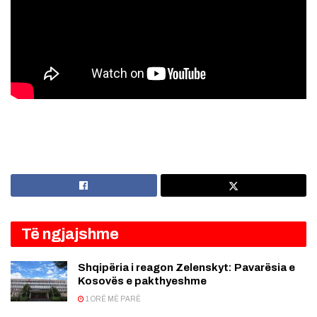
Të ngjajshme
Shqipëria i reagon Zelenskyt: Pavarësia e
Kosovës e pakthyeshme
1 ORË MË PARË