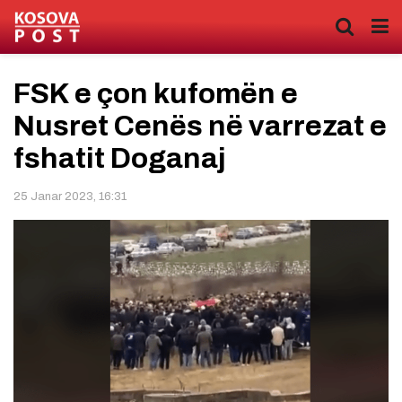
FSK e çon kufomën e
Nusret Cenës në varrezat e
fshatit Doganaj
25 Janar 2023, 16:31