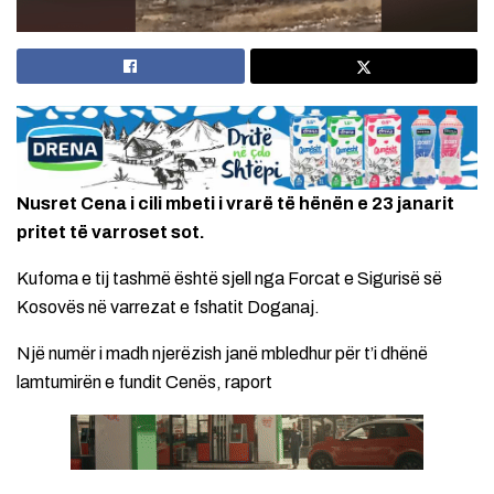
Nusret Cena i cili mbeti i vrarë të hënën e 23 janarit
pritet të varroset sot.
Kufoma e tij tashmë është sjell nga Forcat e Sigurisë së
Kosovës në varrezat e fshatit Doganaj.
Një numër i madh njerëzish janë mbledhur për t’i dhënë
lamtumirën e fundit Cenës, raport