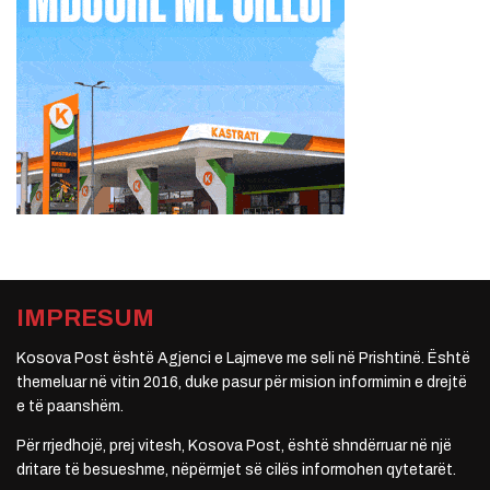
IMPRESUM
Kosova Post është Agjenci e Lajmeve me seli në Prishtinë. Është
themeluar në vitin 2016, duke pasur për mision informimin e drejtë
e të paanshëm.
Për rrjedhojë, prej vitesh, Kosova Post, është shndërruar në një
dritare të besueshme, nëpërmjet së cilës informohen qytetarët.