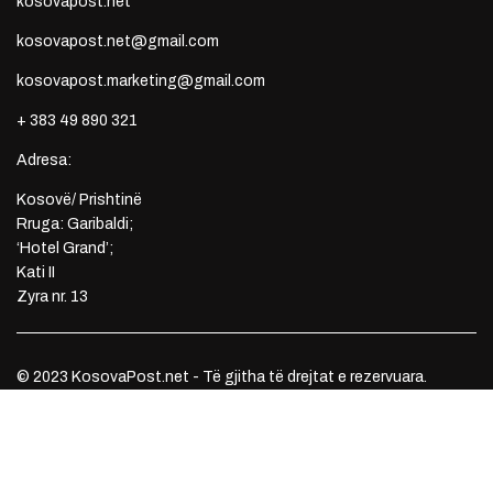
kosovapost.net
kosovapost.net@gmail.com
kosovapost.marketing@gmail.com
+ 383 49 890 321
Adresa:
Kosovë/ Prishtinë
Rruga: Garibaldi;
‘Hotel Grand’;
Kati II
Zyra nr. 13
© 2023 KosovaPost.net - Të gjitha të drejtat e rezervuara.