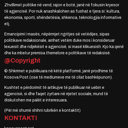
Zhvillimet politike në vend, rajon e botë, janë në fokusin kryesor
të agjencisë. Por nuk anashkalohen as fushat e tjera si: kultura,
ekonomia, sporti, shëndetësia, shkenca, teknologjia informative
etj.
Emancipimi i masës, nëpërmjet ngritjes së vetëdijes, sipas
politikave redaksionale, arrihet vetëm duke mos i konsideruar
lexuesit dhe ndjekësit e agjencisë, si masë klikuesish. Kjo ka qenë
dhe ka mbetur premisa themelore e politikave të redaksisë.
@Copyright
© Shkrimet e publikuara në këtë platformë, janë prodhime të
Kosova Post (ose të mediumeve me të cilat bashkëpunon).
Kushtet e përdorimit të artikujve të publikuar në uebin e
agjencisë, si dhe faqet zyrtare në rrjetet sociale, mund të
diskutohen me palët e interesuara.
(Për më shumë shihni rubrikën e kontaktit)
KONTAKTI