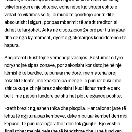
shkel pragun e një shtëpie, edhe nëse kjo shtëpi është e
vëllait të viktimës së tij, ai mund të qëndrojë për tri ditë
absolutisht i sigurt, por pas mbarimit të afatit treditor, ai
duhet të largohet. Ai ka në dispozicion 24 orë për t’u larguar
dhe që nga ky moment, dyert e gjakmarrjes konsiderohen të
hapura.
Shqiptarët i kushtojnë vëmendje veshjes. Kostumet e tyre
ndryshojnë sipas zonave, por zakonisht konsistojnë në një
këmishë të bardhë, të punuar me dorë, me material prej
tekstili të lehtë, me xhaketë pa mëngë, e punuar bukur me
shirita kuq e zi: një brez zakonisht i kuq i lidhur rreth e qark
belit, me pjesën fundore që shtrihet plot elegancë poshtë.
Rreth brezit ngjeshen thika dhe pisqolla. Pantallonat janë të
lehta të ngjitura pas këmbëve, duke mbuluar këmbët deri mbi
këpucë, të punuara nga vithet deri tek gjunjtë. Kjo veshje
finalizohet me një qeleshe të këndshme dhe ju në fund keni