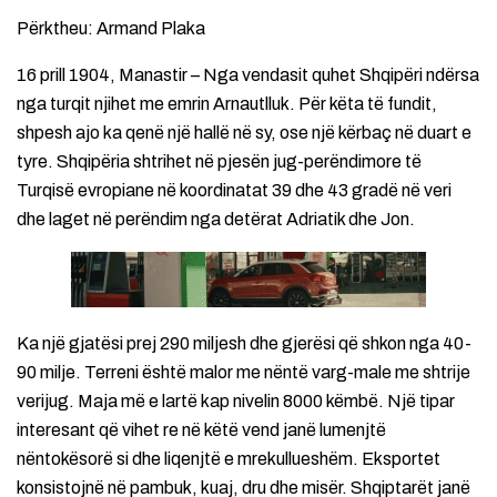
Përktheu: Armand Plaka
16 prill 1904, Manastir – Nga vendasit quhet Shqipëri ndërsa
nga turqit njihet me emrin Arnautlluk. Për këta të fundit,
shpesh ajo ka qenë një hallë në sy, ose një kërbaç në duart e
tyre. Shqipëria shtrihet në pjesën jug-perëndimore të
Turqisë evropiane në koordinatat 39 dhe 43 gradë në veri
dhe laget në perëndim nga detërat Adriatik dhe Jon.
Ka një gjatësi prej 290 miljesh dhe gjerësi që shkon nga 40-
90 milje. Terreni është malor me nëntë varg-male me shtrije
verijug. Maja më e lartë kap nivelin 8000 këmbë. Një tipar
interesant që vihet re në këtë vend janë lumenjtë
nëntokësorë si dhe liqenjtë e mrekullueshëm. Eksportet
konsistojnë në pambuk, kuaj, dru dhe misër. Shqiptarët janë