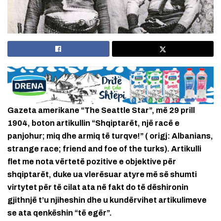
Gazeta amerikane “The Seattle Star”, më 29 prill
1904, boton artikullin “Shqiptarët, një racë e
panjohur; miq dhe armiq të turqve!” ( origj: Albanians,
strange race; friend and foe of the turks). Artikulli
flet me nota vërtetë pozitive e objektive për
shqiptarët, duke ua vlerësuar atyre më së shumti
virtytet për të cilat ata në fakt do të dëshironin
gjithnjë t’u njiheshin dhe u kundërvihet artikulimeve
se ata qenkëshin “të egër”.