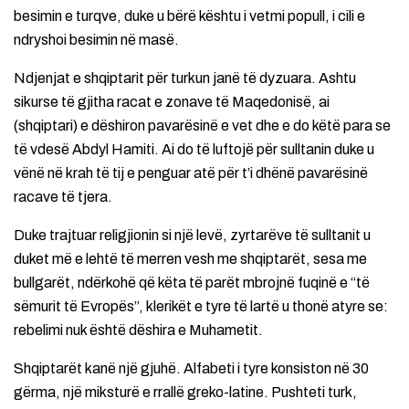
besimin e turqve, duke u bërë kështu i vetmi popull, i cili e
ndryshoi besimin në masë.
Ndjenjat e shqiptarit për turkun janë të dyzuara. Ashtu
sikurse të gjitha racat e zonave të Maqedonisë, ai
(shqiptari) e dëshiron pavarësinë e vet dhe e do këtë para se
të vdesë Abdyl Hamiti. Ai do të luftojë për sulltanin duke u
vënë në krah të tij e penguar atë për t’i dhënë pavarësinë
racave të tjera.
Duke trajtuar religjionin si një levë, zyrtarëve të sulltanit u
duket më e lehtë të merren vesh me shqiptarët, sesa me
bullgarët, ndërkohë që këta të parët mbrojnë fuqinë e “të
sëmurit të Evropës”, klerikët e tyre të lartë u thonë atyre se:
rebelimi nuk është dëshira e Muhametit.
Shqiptarët kanë një gjuhë. Alfabeti i tyre konsiston në 30
gërma, një miksturë e rrallë greko-latine. Pushteti turk,