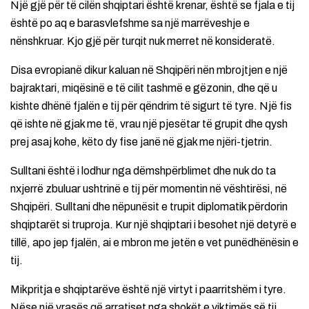
Një gjë për të cilën shqiptari është krenar, është se fjala e tij
është po aq e barasvlefshme sa një marrëveshje e
nënshkruar. Kjo gjë për turqit nuk merret në konsideratë.
Disa evropianë dikur kaluan në Shqipëri nën mbrojtjen e një
bajraktari, miqësinë e të cilit tashmë e gëzonin, dhe që u
kishte dhënë fjalën e tij për qëndrim të sigurt të tyre. Një fis
që ishte në gjak me të, vrau një pjesëtar të grupit dhe qysh
prej asaj kohe, këto dy fise janë në gjak me njëri-tjetrin.
Sulltani është i lodhur nga dëmshpërblimet dhe nuk do ta
nxjerrë zbuluar ushtrinë e tij për momentin në vështirësi, në
Shqipëri. Sulltani dhe nëpunësit e trupit diplomatik përdorin
shqiptarët si truproja. Kur një shqiptari i besohet një detyrë e
tillë, apo jep fjalën, ai e mbron me jetën e vet punëdhënësin e
tij.
Mikpritja e shqiptarëve është një virtyt i paarritshëm i tyre.
Nëse një vrasës që arratiset nga shokët e viktimës së tij,