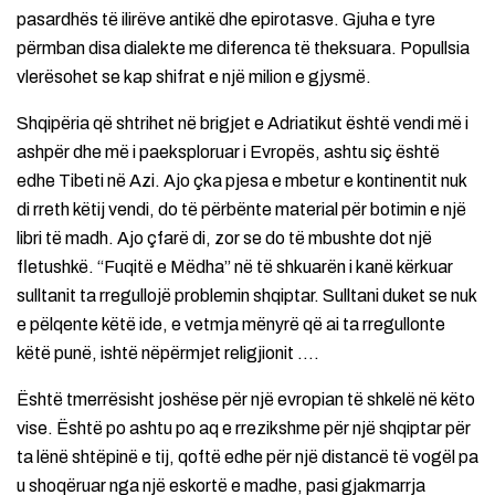
pasardhës të ilirëve antikë dhe epirotasve. Gjuha e tyre
përmban disa dialekte me diferenca të theksuara. Popullsia
vlerësohet se kap shifrat e një milion e gjysmë.
Shqipëria që shtrihet në brigjet e Adriatikut është vendi më i
ashpër dhe më i paeksploruar i Evropës, ashtu siç është
edhe Tibeti në Azi. Ajo çka pjesa e mbetur e kontinentit nuk
di rreth këtij vendi, do të përbënte material për botimin e një
libri të madh. Ajo çfarë di, zor se do të mbushte dot një
fletushkë. “Fuqitë e Mëdha” në të shkuarën i kanë kërkuar
sulltanit ta rregullojë problemin shqiptar. Sulltani duket se nuk
e pëlqente këtë ide, e vetmja mënyrë që ai ta rregullonte
këtë punë, ishtë nëpërmjet religjionit ….
Është tmerrësisht joshëse për një evropian të shkelë në këto
vise. Është po ashtu po aq e rrezikshme për një shqiptar për
ta lënë shtëpinë e tij, qoftë edhe për një distancë të vogël pa
u shoqëruar nga një eskortë e madhe, pasi gjakmarrja