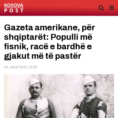
Gazeta amerikane, për
shqiptarët: Populli më
fisnik, racë e bardhë e
gjakut më të pastër
04 Janar 2023, 11:56