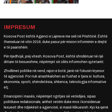
IMPRESUM
Kosova Post është Agjenci e Lajmeve me seli në Prishtinë. Është
themeluar në vitin 2016, duke pasur për mision informimin e drejtë
e të paanshëm.
Për rrjedhojë, prej vitesh, Kosova Post, është shndërruar në një
dritare të besueshme, nëpërmjet së cilës informohen qytetarët.
Zhvillimet politike në vend, rajon e botë, janë në fokusin kryesor
të agjencisë. Por nuk anashkalohen as fushat e tjera si: kultura,
ekonomia, sporti, shëndetësia, shkenca, teknologjia informative
etj.
Emancipimi i masës, nëpërmjet ngritjes së vetëdijes, sipas
politikave redaksionale, arrihet vetëm duke mos i konsideruar
lexuesit dhe ndjekësit e agjencisë, si masë klikuesish. Kjo ka qenë