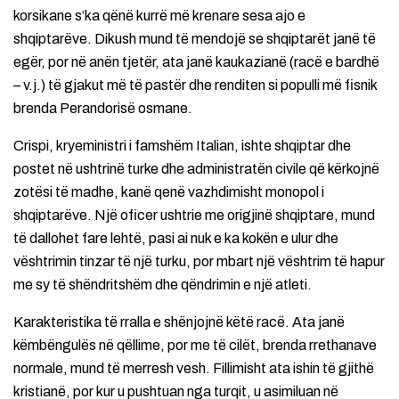
korsikane s‘ka qënë kurrë më krenare sesa ajo e
shqiptarëve. Dikush mund të mendojë se shqiptarët janë të
egër, por në anën tjetër, ata janë kaukazianë (racë e bardhë
– v.j.) të gjakut më të pastër dhe renditen si populli më fisnik
brenda Perandorisë osmane.
Crispi, kryeministri i famshëm Italian, ishte shqiptar dhe
postet në ushtrinë turke dhe administratën civile që kërkojnë
zotësi të madhe, kanë qenë vazhdimisht monopol i
shqiptarëve. Një oficer ushtrie me origjinë shqiptare, mund
të dallohet fare lehtë, pasi ai nuk e ka kokën e ulur dhe
vështrimin tinzar të një turku, por mbart një vështrim të hapur
me sy të shëndritshëm dhe qëndrimin e një atleti.
Karakteristika të rralla e shënjojnë këtë racë. Ata janë
këmbëngulës në qëllime, por me të cilët, brenda rrethanave
normale, mund të merresh vesh. Fillimisht ata ishin të gjithë
kristianë, por kur u pushtuan nga turqit, u asimiluan në