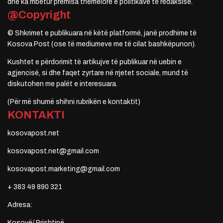
dhe ka mbetur premisa themelore e politikave të redaksisë.
@Copyright
© Shkrimet e publikuara në këtë platformë, janë prodhime të
Kosova Post (ose të mediumeve me të cilat bashkëpunon).
Kushtet e përdorimit të artikujve të publikuar në uebin e
agjencisë, si dhe faqet zyrtare në rrjetet sociale, mund të
diskutohen me palët e interesuara.
(Për më shumë shihni rubrikën e kontaktit)
KONTAKTI
kosovapost.net
kosovapost.net@gmail.com
kosovapost.marketing@gmail.com
+ 383 49 890 321
Adresa:
Kosovë/ Prishtinë