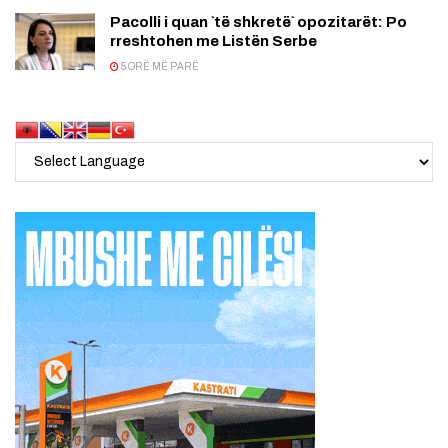
Pacolli i quan `të shkretë` opozitarët: Po
rreshtohen me Listën Serbe
5 ORË MË PARË