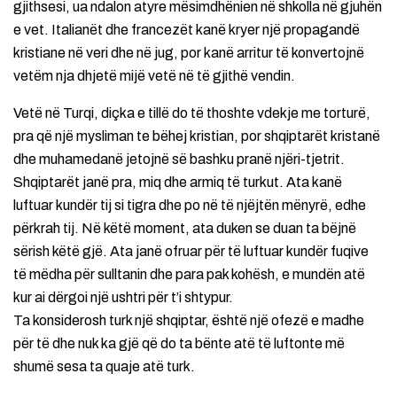
gjithsesi, ua ndalon atyre mësimdhënien në shkolla në gjuhën
e vet. Italianët dhe francezët kanë kryer një propagandë
kristiane në veri dhe në jug, por kanë arritur të konvertojnë
vetëm nja dhjetë mijë vetë në të gjithë vendin.
Vetë në Turqi, diçka e tillë do të thoshte vdekje me torturë,
pra që një mysliman te bëhej kristian, por shqiptarët kristanë
dhe muhamedanë jetojnë së bashku pranë njëri-tjetrit.
Shqiptarët janë pra, miq dhe armiq të turkut. Ata kanë
luftuar kundër tij si tigra dhe po në të njëjtën mënyrë, edhe
përkrah tij. Në këtë moment, ata duken se duan ta bëjnë
sërish këtë gjë. Ata janë ofruar për të luftuar kundër fuqive
të mëdha për sulltanin dhe para pak kohësh, e mundën atë
kur ai dërgoi një ushtri për t’i shtypur.
Ta konsiderosh turk një shqiptar, është një ofezë e madhe
për të dhe nuk ka gjë që do ta bënte atë të luftonte më
shumë sesa ta quaje atë turk.