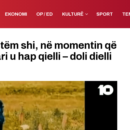
EKONOMI
OP / ED
KULTURË
SPORT
TE
etëm shi, në momentin që
u hap qielli – doli dielli