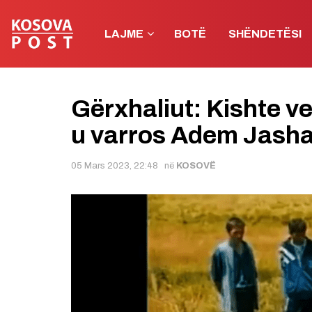
LAJME
BOTË
SHËNDETËSI
Gërxhaliut: Kishte v
u varros Adem Jashari 
05 Mars 2023, 22:48
në
KOSOVË