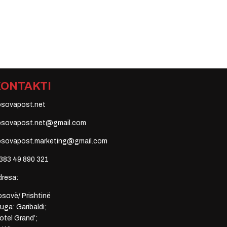
KONTAKTI
osovapost.net
osovapost.net@gmail.com
osovapost.marketing@gmail.com
383 49 890 321
dresa:
sovë/ Prishtinë
uga: Garibaldi;
otel Grand’;