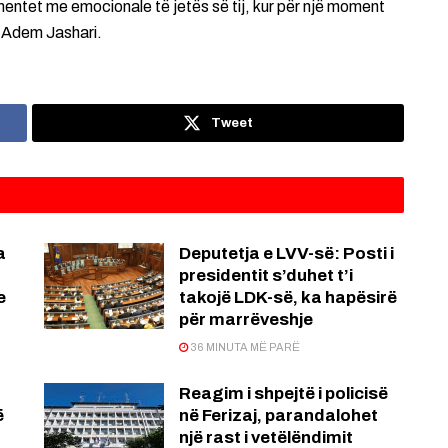
mentet me emocionale të jetës së tij, kur për një moment
 Adem Jashari.
Tweet
a
Deputetja e LVV-së: Posti i
presidentit s’duhet t’i
e
takojë LDK-së, ka hapësirë
për marrëveshje
36 MINUTA MË PARË
Reagim i shpejtë i policisë
ë
në Ferizaj, parandalohet
një rast i vetëlëndimit