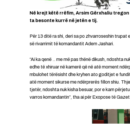
Në krejt këtë rrëfim, Arsim Gërxhaliu tregon
ta besonte kurrë në jetën e tij.
Për 13 ditë ra shi, deri sa po zhvarroseshin trupat 
së rivarrimit të komandantit Adem Jashari.
“Ai ka qenë .. me më pas thënë dikush, ndoshta nuk
edhe të xhiruar në kamerë që në atë moment ndërprite
mbulohet tërësisht dhe kryhen ato goditjet e fund
atë moment sikurse me ndërprerës fillon shiu. Thj
tjetër, ndoshta nuk kisha besuar, por e kam përjet
varros komandantin”, tha ai për Exopose të Gazet