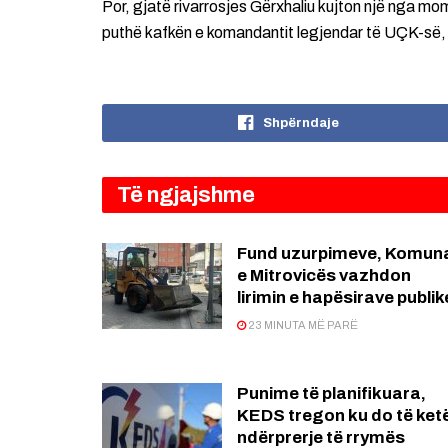
Por, gjatë rivarrosjes Gërxhaliu kujton një nga mo
puthë kafkën e komandantit legjendar të UÇK-së,
Shpërndaje
Të ngjajshme
Fund uzurpimeve, Komun
e Mitrovicës vazhdon
lirimin e hapësirave publik
23 MINUTA MË PARË
Punime të planifikuara,
KEDS tregon ku do të ket
ndërprerje të rrymës