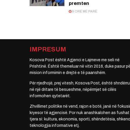
premten
9 ORË MË PARË
IMPRESUM
Kosova Post është Agjenci e Lajmeve me seli në
Prishtinë. Është themeluar në vitin 2016, duke pasur pë
mision informimin e drejtë e të paanshëm.
Për rrjedhojë, prej vitesh, Kosova Post, është shndërru
në një dritare të besueshme, nëpërmjet së cilës
informohen qytetarët.
Zhvillimet politike në vend, rajon e botë, janë në fokusi
kryesor të agjencisë. Por nuk anashkalohen as fushat
tjera si: kultura, ekonomia, sporti, shëndetësia, shkenc
teknologjia informative etj.