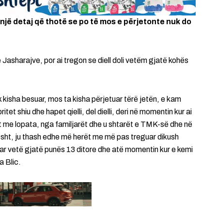
 një detaj që thotë se po të mos e përjetonte nuk do
e Jasharajve, por ai tregon se diell doli vetëm gjatë kohës
 kisha besuar, mos ta kisha përjetuar tërë jetën, e kam
t shiu dhe hapet qielli, del dielli, deri në momentin kur ai
it me lopata, nga familjarët dhe u shtarët e TMK-së dhe në
esht, ju thash edhe më herët me më pas treguar dikush
uar vetë gjatë punës 13 ditore dhe atë momentin kur e kemi
a Blic.