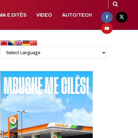
MA E DITËS
VIDEO
AUTO/TECH