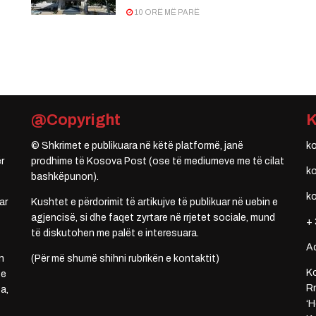
10 ORË MË PARË
@Copyright
© Shkrimet e publikuara në këtë platformë, janë
k
r
prodhime të Kosova Post (ose të mediumeve me të cilat
k
bashkëpunon).
k
ar
Kushtet e përdorimit të artikujve të publikuar në uebin e
agjencisë, si dhe faqet zyrtare në rrjetet sociale, mund
+ 
të diskutohen me palët e interesuara.
A
n
(Për më shumë shihni rubrikën e kontaktit)
Ko
 e
Rr
a,
‘H