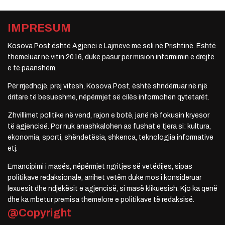
IMPRESUM
Kosova Post është Agjenci e Lajmeve me seli në Prishtinë. Është
themeluar në vitin 2016, duke pasur për mision informimin e drejtë
e të paanshëm.
Për rrjedhojë, prej vitesh, Kosova Post, është shndërruar në një
dritare të besueshme, nëpërmjet së cilës informohen qytetarët.
Zhvillimet politike në vend, rajon e botë, janë në fokusin kryesor
të agjencisë. Por nuk anashkalohen as fushat e tjera si: kultura,
ekonomia, sporti, shëndetësia, shkenca, teknologjia informative
etj.
Emancipimi i masës, nëpërmjet ngritjes së vetëdijes, sipas
politikave redaksionale, arrihet vetëm duke mos i konsideruar
lexuesit dhe ndjekësit e agjencisë, si masë klikuesish. Kjo ka qenë
dhe ka mbetur premisa themelore e politikave të redaksisë.
@Copyright