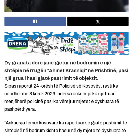
Dy granata dore janë gjetur në bodrumin e një
shtëpie në rrugën “Ahmet Krasniqi” në Prishtinë, pasi
një grua i hasi gjatë pastrimit të objektit.
Sipas raportit 24-orësh të Policisë së Kosovës, rasti ka
ndodhur më 8 korrik 2026, ndërsa ankuesja ka njoftuar
menjëherë policinë pasi ka vërejtur mjetet e dyshuara të
pashpërthyera.
“Ankuesja femër kosovare ka raportuar se gjatë pastrimit të
shtëpisë në bodrum kishte hasur në dy mjete të dyshuara të