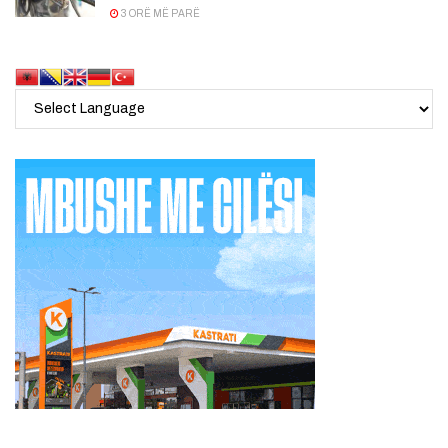
3 ORË MË PARË