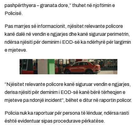
pashpërthyera – granata dore,” thuhet në njoftimin e
Policisë.
Pas marrjes së informacionit, njësitet relevante policore
kanë dalë në vendin e ngjarjes dhe kanë siguruar perimetrin,
ndërsa njësiti për deminim i EOD-së ka ndërhyrë për largimin
e mjeteve.
“Njësitet relevante policore kanë siguruar vendin e ngjarjes,
derisa njësiti për deminim i EOD-së kanë bërë tërheqjen e
mjeteve pa ndonjë incident”, bëhet e ditur në raportin policor.
Policia nuk ka raportuar për persona të lënduar, ndërsa rasti
është evidentuar sipas procedurave përkatëse.