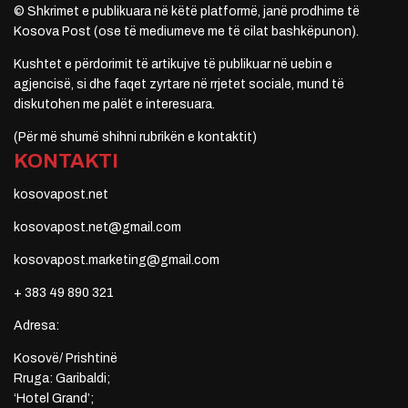
© Shkrimet e publikuara në këtë platformë, janë prodhime të
Kosova Post (ose të mediumeve me të cilat bashkëpunon).
Kushtet e përdorimit të artikujve të publikuar në uebin e
agjencisë, si dhe faqet zyrtare në rrjetet sociale, mund të
diskutohen me palët e interesuara.
(Për më shumë shihni rubrikën e kontaktit)
KONTAKTI
kosovapost.net
kosovapost.net@gmail.com
kosovapost.marketing@gmail.com
+ 383 49 890 321
Adresa:
Kosovë/ Prishtinë
Rruga: Garibaldi;
‘Hotel Grand’;