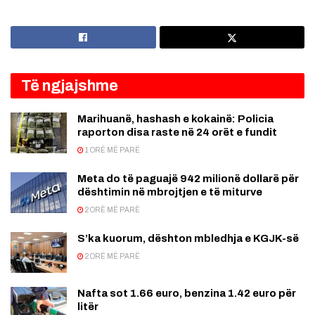
Të ngjajshme
Marihuanë, hashash e kokainë: Policia
raporton disa raste në 24 orët e fundit
1 ORË MË PARË
Meta do të paguajë 942 milionë dollarë për
dështimin në mbrojtjen e të miturve
2 ORË MË PARË
S’ka kuorum, dështon mbledhja e KGJK-së
2 ORË MË PARË
Nafta sot 1.66 euro, benzina 1.42 euro për
litër