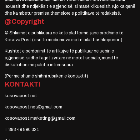
lexuesit dhe ndjekësit e agjencisë, si masë klikuesish. Kjo ka qenë
dhe ka mbetur premisa themelore e politikave të redaksisë.
@Copyright
© Shkrimet e publikuara në këtë platformë, janë prodhime të
Kosova Post (ose të mediumeve me të cilat bashkëpunon).
Kushtet e përdorimit të artikujve të publikuar në uebin e
agjencisë, si dhe faqet zyrtare në rrjetet sociale, mund të
diskutohen me palët e interesuara.
(Për më shumë shihni rubrikën e kontaktit)
KONTAKTI
kosovapost.net
kosovapost.net@gmail.com
kosovapost.marketing@gmail.com
+ 383 49 890 321