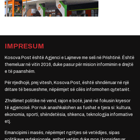
IMPRESUM
Kosova Post është Agjenci e Lajmeve me seli në Prishtinë. Është
themeluar në vitin 2016, duke pasur për mision informimin e drejtë
e të paanshëm.
Për rrjedhojë, prej vitesh, Kosova Post, është shndërruar në një
dritare të besueshme, nëpërmjet së cilës informohen qytetarët.
Zhvillimet politike në vend, rajon e botë, janë në fokusin kryesor
të agjencisë. Por nuk anashkalohen as fushat e tjera si: kultura,
ekonomia, sporti, shëndetësia, shkenca, teknologjia informative
etj.
Emancipimi i masës, nëpërmjet ngritjes së vetëdijes, sipas
politikave redaksionale, arrihet vetëm duke mos i konsideruar