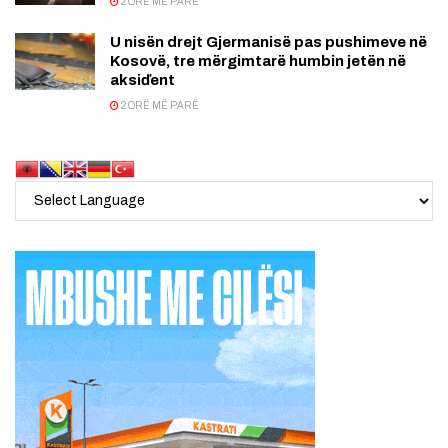
2 ORË MË PARË
U nisën drejt Gjermanisë pas pushimeve në
Kosovë, tre mërgimtarë humbin jetën në
aksiďent
2 ORË MË PARË