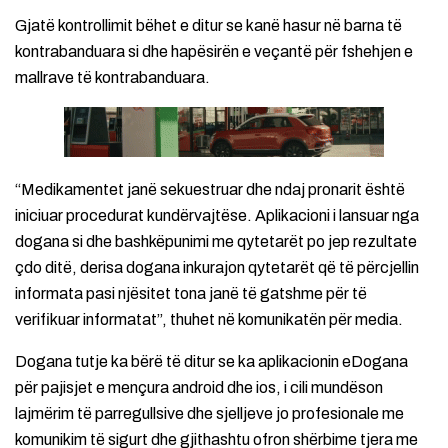
Gjatë kontrollimit bëhet e ditur se kanë hasur në barna të
kontrabanduara si dhe hapësirën e veçantë për fshehjen e
mallrave të kontrabanduara.
“Medikamentet janë sekuestruar dhe ndaj pronarit është
iniciuar procedurat kundërvajtëse. Aplikacioni i lansuar nga
dogana si dhe bashkëpunimi me qytetarët po jep rezultate
çdo ditë, derisa dogana inkurajon qytetarët që të përcjellin
informata pasi njësitet tona janë të gatshme për të
verifikuar informatat”, thuhet në komunikatën për media.
Dogana tutje ka bërë të ditur se ka aplikacionin eDogana
për pajisjet e mençura android dhe ios, i cili mundëson
lajmërim të parregullsive dhe sjelljeve jo profesionale me
komunikim të sigurt dhe gjithashtu ofron shërbime tjera me