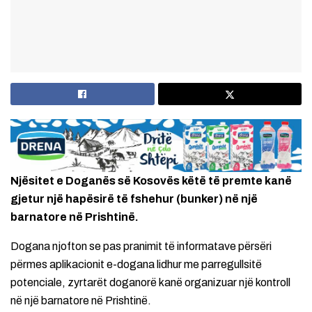
Njësitet e Doganës së Kosovës këtë të premte kanë
gjetur një hapësirë të fshehur (bunker) në një
barnatore në Prishtinë.
Dogana njofton se pas pranimit të informatave përsëri
përmes aplikacionit e-dogana lidhur me parregullsitë
potenciale, zyrtarët doganorë kanë organizuar një kontroll
në një barnatore në Prishtinë.