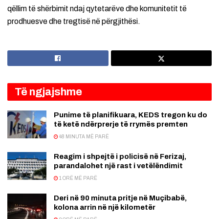
qëllim të shërbimit ndaj qytetarëve dhe komunitetit të
prodhuesve dhe tregtisë në përgjithësi.
Të ngjajshme
Punime të planifikuara, KEDS tregon ku do
të ketë ndërprerje të rrymës premten
48 MINUTA MË PARË
Reagim i shpejtë i policisë në Ferizaj,
parandalohet një rast i vetëlëndimit
1 ORË MË PARË
Deri në 90 minuta pritje në Muçibabë,
kolona arrin në një kilometër