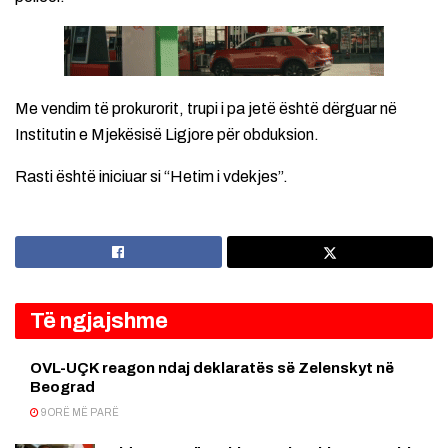
Me vendim të prokurorit, trupi i pa jetë është dërguar në
Institutin e Mjekësisë Ligjore për obduksion.
Rasti është iniciuar si “Hetim i vdekjes”.
Të ngjajshme
OVL-UÇK reagon ndaj deklaratës së Zelenskyt në
Beograd
9 ORË MË PARË