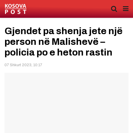
Gjendet pa shenja jete një
person në Malishevë –
policia po e heton rastin
07 Shkurt 2023, 10:17