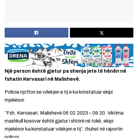
Një person është gjetur pa shenja jete të hënën në
fshatin Kervasari në Malishevë.
Policia njofton se vdekjen e tij e ka konstatuar ekipi
mjekësor.
“Fsh. Kervasari, Malishevë 06.02.2023 – 09:20. Viktima
mashkull kosovar është gjetur i shtrirë në tokë, ekipi
mjekësor ka konstatuar vdekjen e tij”, thuhet në raportin
policor.