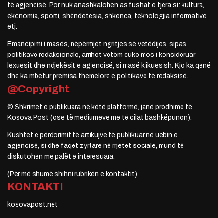
të agjencisë. Por nuk anashkalohen as fushat e tjera si: kultura,
ekonomia, sporti, shëndetësia, shkenca, teknologjia informative
etj.
Emancipimi i masës, nëpërmjet ngritjes së vetëdijes, sipas
politikave redaksionale, arrihet vetëm duke mos i konsideruar
lexuesit dhe ndjekësit e agjencisë, si masë klikuesish. Kjo ka qenë
dhe ka mbetur premisa themelore e politikave të redaksisë.
@Copyright
© Shkrimet e publikuara në këtë platformë, janë prodhime të
Kosova Post (ose të mediumeve me të cilat bashkëpunon).
Kushtet e përdorimit të artikujve të publikuar në uebin e
agjencisë, si dhe faqet zyrtare në rrjetet sociale, mund të
diskutohen me palët e interesuara.
(Për më shumë shihni rubrikën e kontaktit)
KONTAKTI
kosovapost.net