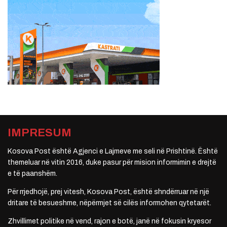
IMPRESUM
Kosova Post është Agjenci e Lajmeve me seli në Prishtinë. Është
themeluar në vitin 2016, duke pasur për mision informimin e drejtë
e të paanshëm.
Për rrjedhojë, prej vitesh, Kosova Post, është shndërruar në një
dritare të besueshme, nëpërmjet së cilës informohen qytetarët.
Zhvillimet politike në vend, rajon e botë, janë në fokusin kryesor