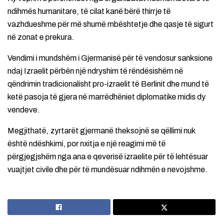
ndihmës humanitare, të cilat kanë bërë thirrje të
vazhdueshme për më shumë mbështetje dhe qasje të sigurt
në zonat e prekura.
Vendimi i mundshëm i Gjermanisë për të vendosur sanksione
ndaj Izraelit përbën një ndryshim të rëndësishëm në
qëndrimin tradicionalisht pro-izraelit të Berlinit dhe mund të
ketë pasoja të gjera në marrëdhëniet diplomatike midis dy
vendeve.
Megjithatë, zyrtarët gjermanë theksojnë se qëllimi nuk
është ndëshkimi, por nxitja e një reagimi më të
përgjegjshëm nga ana e qeverisë izraelite për të lehtësuar
vuajtjet civile dhe për të mundësuar ndihmën e nevojshme.