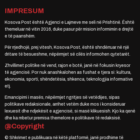
IMPRESUM
Kosova Post është Agjenci e Lajmeve me seli në Prishtinë. Është
themeluar në vitin 2016, duke pasur për mision informimin e drejtë
e të paanshëm.
Për rrjedhojë, prej vitesh, Kosova Post, është shndërruar në një
dritare të besueshme, nëpërmjet së cilës informohen qytetarët.
Zhvillimet politike në vend, rajon e botë, janë në fokusin kryesor
të agjencisë. Por nuk anashkalohen as fushat e tjera si: kultura,
ekonomia, sporti, shëndetësia, shkenca, teknologjia informative
etj.
Emancipimi i masës, nëpërmjet ngritjes së vetëdijes, sipas
politikave redaksionale, arrihet vetëm duke mos i konsideruar
lexuesit dhe ndjekësit e agjencisë, si masë klikuesish. Kjo ka qenë
dhe ka mbetur premisa themelore e politikave të redaksisë.
@Copyright
© Shkrimet e publikuara në këtë platformë, janë prodhime të