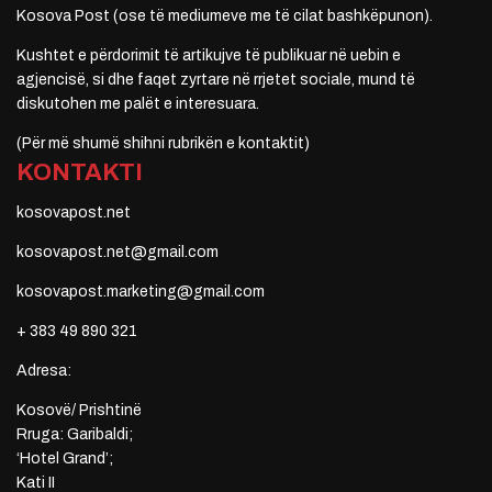
Kosova Post (ose të mediumeve me të cilat bashkëpunon).
Kushtet e përdorimit të artikujve të publikuar në uebin e
agjencisë, si dhe faqet zyrtare në rrjetet sociale, mund të
diskutohen me palët e interesuara.
(Për më shumë shihni rubrikën e kontaktit)
KONTAKTI
kosovapost.net
kosovapost.net@gmail.com
kosovapost.marketing@gmail.com
+ 383 49 890 321
Adresa:
Kosovë/ Prishtinë
Rruga: Garibaldi;
‘Hotel Grand’;
Kati II