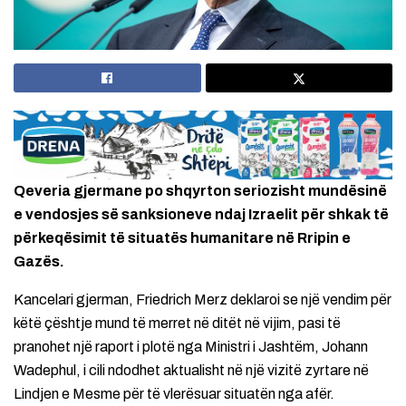
Qeveria gjermane po shqyrton seriozisht mundësinë
e vendosjes së sanksioneve ndaj Izraelit për shkak të
përkeqësimit të situatës humanitare në Rripin e
Gazës.
Kancelari gjerman, Friedrich Merz deklaroi se një vendim për
këtë çështje mund të merret në ditët në vijim, pasi të
pranohet një raport i plotë nga Ministri i Jashtëm, Johann
Wadephul, i cili ndodhet aktualisht në një vizitë zyrtare në
Lindjen e Mesme për të vlerësuar situatën nga afër.