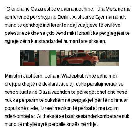
“Gjendja në Gaza është e papranueshme,” tha Merz në një
konferencë për shtyp në Berlin. Ai shtoi se Gjermania nuk
mund të qëndrojë indiferente ndaj vuajtjeve të civilëve
palestinezë dhe se çdo vend mik i Izraelit ka përgjegjësi të
ngrejë zërin kur standardet humanitare shkelen.
Ministri i Jashtëm, Johann Wadephul, ishte edhe më i
drejtpërdrejtë në deklaratat e tij, duke paralajmëruar se
nëse situata në Gaza vazhdon të përkeqësohet dhe nëse
nuk ka përparim të dukshëm në përpjekjet për të ndihmuar
popullsinë civile, Izraeli rrezikon të përballet me izolim
ndërkombëtar. Ai theksoi se bashkësia ndërkombëtare nuk
mund të mbyllë sytë përballë krizës në rritje.