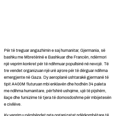
Për të treguar angazhimin e saj humanitar, Gjermania, së
bashku me Mbretërinë e Bashkuar dhe Francën, ndërmori
një veprim konkret për të ndihmuar popullsinë në nevojë. Të
tre vendet organizuan një urë ajrore për të dërguar ndihma
emergjente në Gaza. Dy aeroplanë ushtarakë gjermanë të
tipit A400M fluturuan mbi enklavën dhe hodhën 34 paleta
me ndihma humanitare, përfshirë ushqime, ujë të pijshëm,
ilaçe dhe furnizime të tjera të domosdoshme për mbijetesën
e civilëve.
Ky veprim u përshëndet nga organizatat ndërkombëtare të