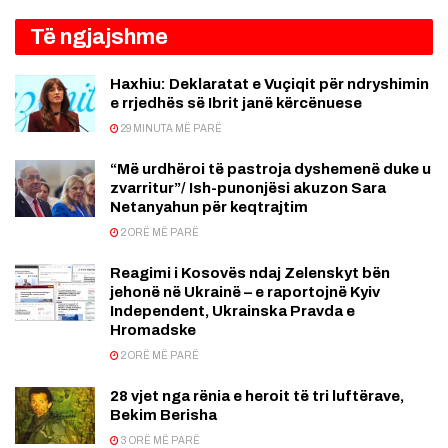
Të ngjajshme
Haxhiu: Deklaratat e Vuçiqit për ndryshimin
e rrjedhës së Ibrit janë kërcënuese
29 MINUTA MË PARË
“Më urdhëroi të pastroja dyshemenë duke u
zvarritur”/ Ish-punonjësi akuzon Sara
Netanyahun për keqtrajtim
2 ORË MË PARË
Reagimi i Kosovës ndaj Zelenskyt bën
jehonë në Ukrainë – e raportojnë Kyiv
Independent, Ukrainska Pravda e
Hromadske
2 ORË MË PARË
28 vjet nga rënia e heroit të tri luftërave,
Bekim Berisha
3 ORË MË PARË