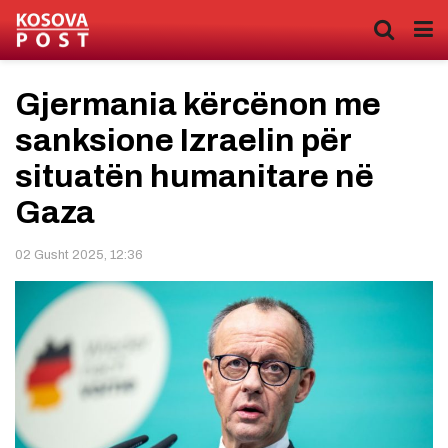
Gjermania kërcënon me
sanksione Izraelin për
situatën humanitare në
Gaza
02 Gusht 2025, 12:36