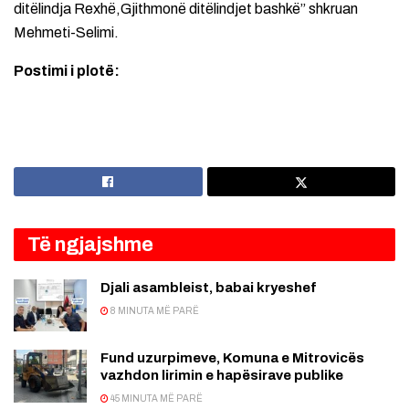
ditëlindja Rexhë,Gjithmonë ditëlindjet bashkë” shkruan
Mehmeti-Selimi.
Postimi i plotë:
Të ngjajshme
Djali asambleist, babai kryeshef
8 MINUTA MË PARË
Fund uzurpimeve, Komuna e Mitrovicës
vazhdon lirimin e hapësirave publike
45 MINUTA MË PARË