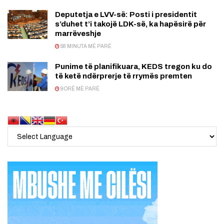
Deputetja e LVV-së: Posti i presidentit
s’duhet t’i takojë LDK-së, ka hapësirë për
marrëveshje
58 MINUTA MË PARË
Punime të planifikuara, KEDS tregon ku do
të ketë ndërprerje të rrymës premten
9 ORË MË PARË