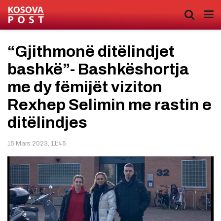
“Gjithmonë ditëlindjet
bashkë”- Bashkëshortja
me dy fëmijët viziton
Rexhep Selimin me rastin e
ditëlindjes
15 Mars 2023, 11:45