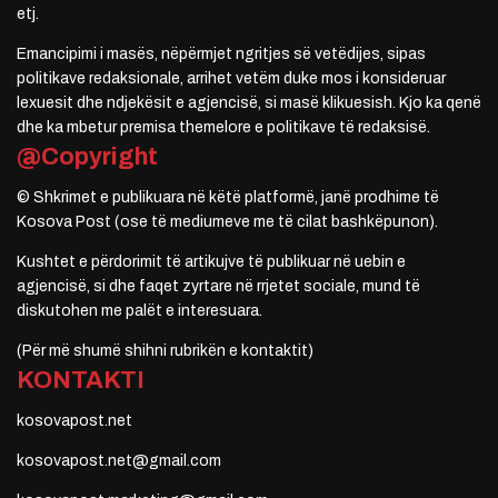
etj.
Emancipimi i masës, nëpërmjet ngritjes së vetëdijes, sipas
politikave redaksionale, arrihet vetëm duke mos i konsideruar
lexuesit dhe ndjekësit e agjencisë, si masë klikuesish. Kjo ka qenë
dhe ka mbetur premisa themelore e politikave të redaksisë.
@Copyright
© Shkrimet e publikuara në këtë platformë, janë prodhime të
Kosova Post (ose të mediumeve me të cilat bashkëpunon).
Kushtet e përdorimit të artikujve të publikuar në uebin e
agjencisë, si dhe faqet zyrtare në rrjetet sociale, mund të
diskutohen me palët e interesuara.
(Për më shumë shihni rubrikën e kontaktit)
KONTAKTI
kosovapost.net
kosovapost.net@gmail.com