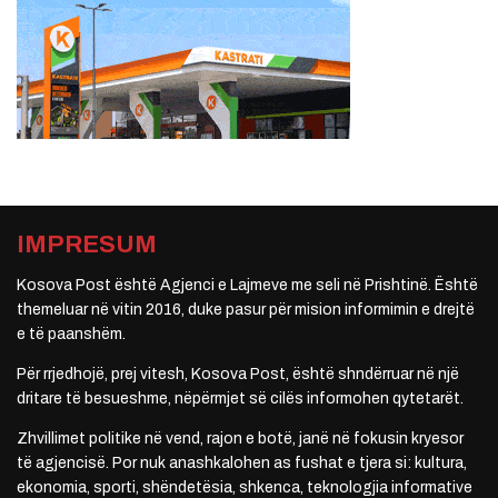
IMPRESUM
Kosova Post është Agjenci e Lajmeve me seli në Prishtinë. Është
themeluar në vitin 2016, duke pasur për mision informimin e drejtë
e të paanshëm.
Për rrjedhojë, prej vitesh, Kosova Post, është shndërruar në një
dritare të besueshme, nëpërmjet së cilës informohen qytetarët.
Zhvillimet politike në vend, rajon e botë, janë në fokusin kryesor
të agjencisë. Por nuk anashkalohen as fushat e tjera si: kultura,
ekonomia, sporti, shëndetësia, shkenca, teknologjia informative