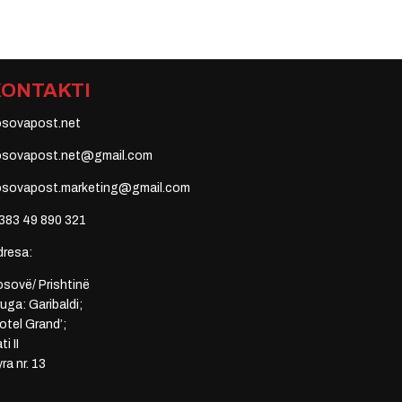
KONTAKTI
osovapost.net
osovapost.net@gmail.com
osovapost.marketing@gmail.com
383 49 890 321
dresa:
sovë/ Prishtinë
uga: Garibaldi;
otel Grand’;
ti II
ra nr. 13