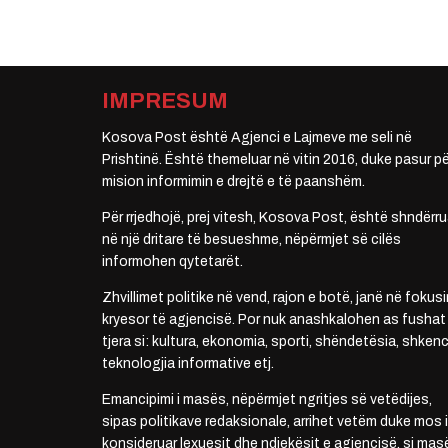
IMPRESUM
Kosova Post është Agjenci e Lajmeve me seli në
Prishtinë. Është themeluar në vitin 2016, duke pasur pë
mision informimin e drejtë e të paanshëm.
Për rrjedhojë, prej vitesh, Kosova Post, është shndërru
në një dritare të besueshme, nëpërmjet së cilës
informohen qytetarët.
Zhvillimet politike në vend, rajon e botë, janë në fokusi
kryesor të agjencisë. Por nuk anashkalohen as fushat
tjera si: kultura, ekonomia, sporti, shëndetësia, shkenc
teknologjia informative etj.
Emancipimi i masës, nëpërmjet ngritjes së vetëdijes,
sipas politikave redaksionale, arrihet vetëm duke mos i
konsideruar lexuesit dhe ndjekësit e agjencisë, si mas