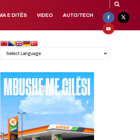
MA E DITËS
VIDEO
AUTO/TECH