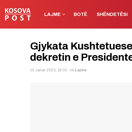
LAJME
BOTË
SHËNDETËSI
Gjykata Kushtetuese
dekretin e President
13 Janar 2023, 16:32
në
Lajme