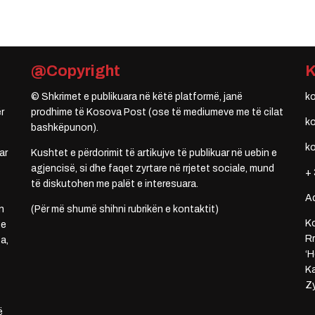
@Copyright
© Shkrimet e publikuara në këtë platformë, janë
k
r
prodhime të Kosova Post (ose të mediumeve me të cilat
k
bashkëpunon).
k
ar
Kushtet e përdorimit të artikujve të publikuar në uebin e
agjencisë, si dhe faqet zyrtare në rrjetet sociale, mund
+ 
të diskutohen me palët e interesuara.
A
n
(Për më shumë shihni rubrikën e kontaktit)
Ko
 e
Rr
a,
‘H
Ka
Zy
ë