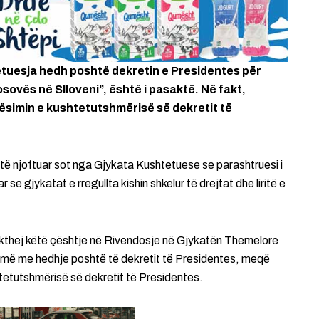
etuesja hedh poshtë dekretin e Presidentes për
sovës në Slloveni”, është i pasaktë. Në fakt,
ësimin e kushtetutshmërisë së dekretit të
ë njoftuar sot nga Gjykata Kushtetuese se parashtruesi i
 gjykatat e rregullta kishin shkelur të drejtat dhe liritë e
 kthej këtë çështje në Rivendosje në Gjykatën Themelore
bëjmë me hedhje poshtë të dekretit të Presidentes, meqë
tetutshmërisë së dekretit të Presidentes.