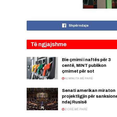
Shpërndaje
Të ngjajshme
Bie çmimi i naftës për 3
centë, MINT publikon
çmimet për sot
41 MINUTA MË PARË
Senati amerikan miraton
projektligjin për sanksion
ndaj Rusisë
2 ORË MË PARË