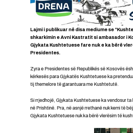
Lajmi i publikuar në disa mediume se “Kusht
shkarkimin e Avni Kastratit si ambasador i Ko
Gjykata Kushtetuese fare nuk e ka bërë vler
Presidentes.
Zyra e Presidentes së Republikës së Kosovës ësht
kërkesës para Gjykatës Kushtetuese ka pretenduar se
tij themelore të garantuara me Kushtetutë.
Si rrjedhojë, Gjykata Kushtetuese ka vendosur ta
në Prishtinë. Pra, në asnjë rrethanë nuk kemi të 
Gjykata Kushtetuese nuk ka bërë vlerësim të kush