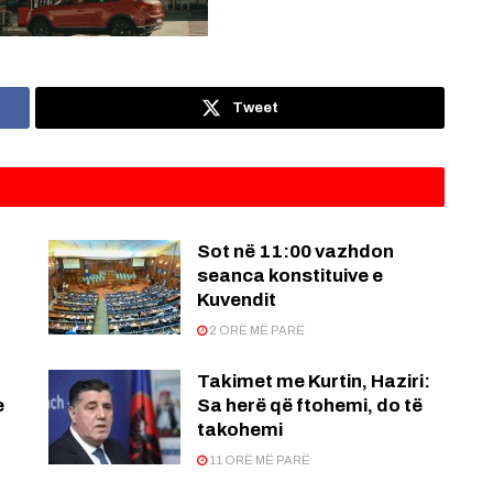
Tweet
Sot në 11:00 vazhdon
seanca konstituive e
Kuvendit
2 ORË MË PARË
Takimet me Kurtin, Haziri:
e
Sa herë që ftohemi, do të
takohemi
11 ORË MË PARË