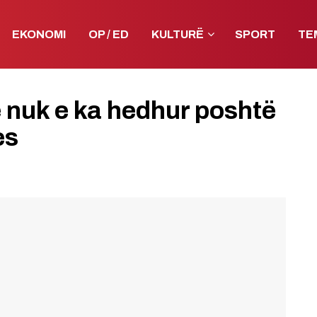
EKONOMI
OP / ED
KULTURË
SPORT
TE
 nuk e ka hedhur poshtë
es