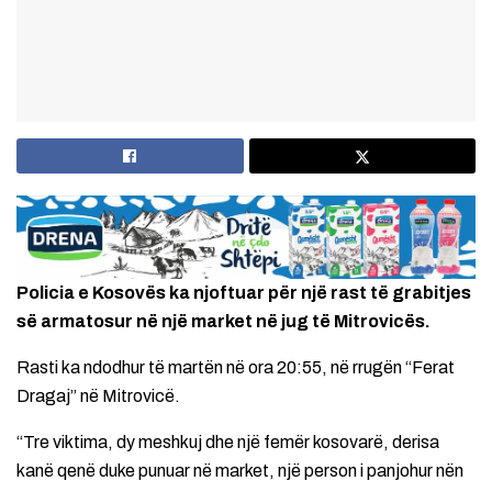
Policia e Kosovës ka njoftuar për një rast të grabitjes
së armatosur në një market në jug të Mitrovicës.
Rasti ka ndodhur të martën në ora 20:55, në rrugën “Ferat
Dragaj” në Mitrovicë.
“Tre viktima, dy meshkuj dhe një femër kosovarë, derisa
kanë qenë duke punuar në market, një person i panjohur nën