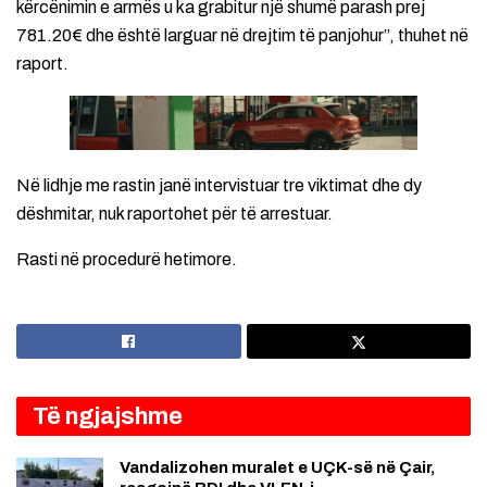
kërcënimin e armës u ka grabitur një shumë parash prej
781.20€ dhe është larguar në drejtim të panjohur”, thuhet në
raport.
Në lidhje me rastin janë intervistuar tre viktimat dhe dy
dëshmitar, nuk raportohet për të arrestuar.
Rasti në procedurë hetimore.
Të ngjajshme
Vandalizohen muralet e UÇK-së në Çair,