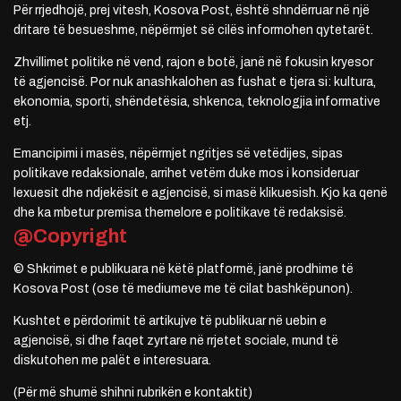
Për rrjedhojë, prej vitesh, Kosova Post, është shndërruar në një
dritare të besueshme, nëpërmjet së cilës informohen qytetarët.
Zhvillimet politike në vend, rajon e botë, janë në fokusin kryesor
të agjencisë. Por nuk anashkalohen as fushat e tjera si: kultura,
ekonomia, sporti, shëndetësia, shkenca, teknologjia informative
etj.
Emancipimi i masës, nëpërmjet ngritjes së vetëdijes, sipas
politikave redaksionale, arrihet vetëm duke mos i konsideruar
lexuesit dhe ndjekësit e agjencisë, si masë klikuesish. Kjo ka qenë
dhe ka mbetur premisa themelore e politikave të redaksisë.
@Copyright
© Shkrimet e publikuara në këtë platformë, janë prodhime të
Kosova Post (ose të mediumeve me të cilat bashkëpunon).
Kushtet e përdorimit të artikujve të publikuar në uebin e
agjencisë, si dhe faqet zyrtare në rrjetet sociale, mund të
diskutohen me palët e interesuara.
(Për më shumë shihni rubrikën e kontaktit)