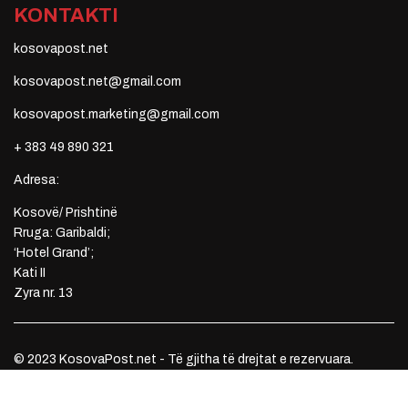
KONTAKTI
kosovapost.net
kosovapost.net@gmail.com
kosovapost.marketing@gmail.com
+ 383 49 890 321
Adresa:
Kosovë/ Prishtinë
Rruga: Garibaldi;
‘Hotel Grand’;
Kati II
Zyra nr. 13
© 2023 KosovaPost.net - Të gjitha të drejtat e rezervuara.