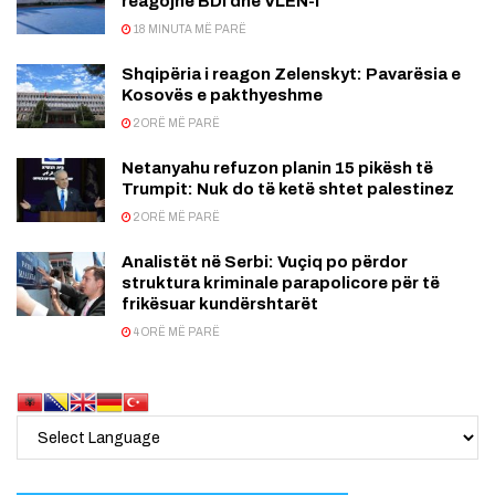
reagojnë BDI dhe VLEN-i
18 MINUTA MË PARË
Shqipëria i reagon Zelenskyt: Pavarësia e
Kosovës e pakthyeshme
2 ORË MË PARË
Netanyahu refuzon planin 15 pikësh të
Trumpit: Nuk do të ketë shtet palestinez
2 ORË MË PARË
Analistët në Serbi: Vuçiq po përdor
struktura kriminale parapolicore për të
frikësuar kundërshtarët
4 ORË MË PARË