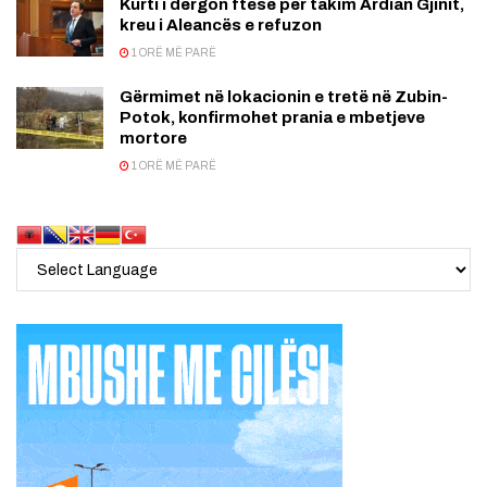
Kurti i dërgon ftesë për takim Ardian Gjinit,
kreu i Aleancës e refuzon
1 ORË MË PARË
Gërmimet në lokacionin e tretë në Zubin-
Potok, konfirmohet prania e mbetjeve
mortore
1 ORË MË PARË