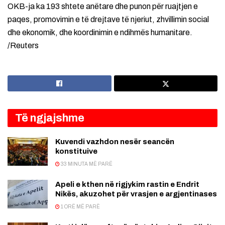
OKB-ja ka 193 shtete anëtare dhe punon për ruajtjen e
paqes, promovimin e të drejtave të njeriut, zhvillimin social
dhe ekonomik, dhe koordinimin e ndihmës humanitare.
/
Reuters
Të ngjajshme
Kuvendi vazhdon nesër seancën
konstituive
33 MINUTA MË PARË
Apeli e kthen në rigjykim rastin e Endrit
Nikës, akuzohet për vrasjen e argjentinases
1 ORË MË PARË