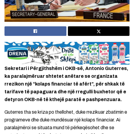
Sekretari i Përgjithshëm i OKB-së, Antonio Guterres,
ka paralajmëruar shtetet anëtare se organizata
rrezikon një “kolaps financiar të afërt”, për shkak të
tarifave të papaguara dhe një rregulli buxhetor që e
detyron OKB-në të kthejë paratë e pashpenzuara.
Guterres tha se kriza po thellohet, duke rrezikuar zbatimin e
programeve dhe duke mundësuar një kolaps financiar. Ai
paralajmëroi se situata mund të përkeqësohet dhe se