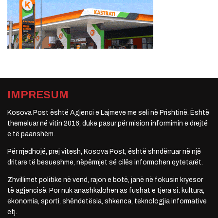
IMPRESUM
Kosova Post është Agjenci e Lajmeve me seli në Prishtinë. Është
themeluar në vitin 2016, duke pasur për mision informimin e drejtë
e të paanshëm.
Për rrjedhojë, prej vitesh, Kosova Post, është shndërruar në një
dritare të besueshme, nëpërmjet së cilës informohen qytetarët.
Zhvillimet politike në vend, rajon e botë, janë në fokusin kryesor
të agjencisë. Por nuk anashkalohen as fushat e tjera si: kultura,
ekonomia, sporti, shëndetësia, shkenca, teknologjia informative
etj.