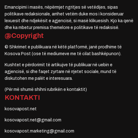
Emancipimi i masës, nëpërmjet ngritjes së vetëdijes, sipas
politikave redaksionale, arrihet vetëm duke mos i konsideruar
lexuesit dhe ndjekësit e agjencisë, si masë klikuesish. Kjo ka qenë
dhe ka mbetur premisa themelore e politikave të redaksisë.
@Copyright
© Shkrimet e publikuara në këtë platformë, janë prodhime të
Kosova Post (ose të mediumeve me të cilat bashkëpunon).
Kushtet e përdorimit të artikujve të publikuar në uebin e
agjencisë, si dhe faqet zyrtare në rrjetet sociale, mund të
diskutohen me palët e interesuara.
(Për më shumë shihni rubrikën e kontaktit)
KONTAKTI
kosovapost.net
kosovapost.net@gmail.com
kosovapost.marketing@gmail.com