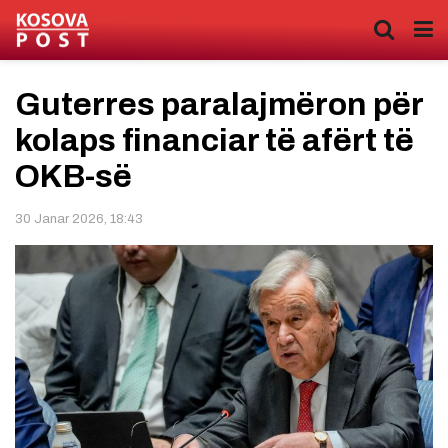
Guterres paralajmëron për
kolaps financiar të afërt të
OKB-së
30 Janar 2026, 18:43