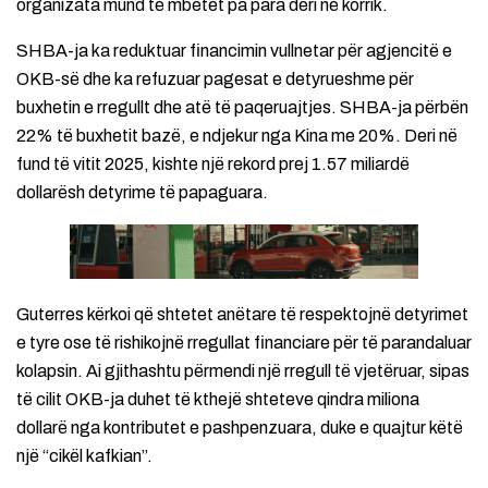
organizata mund të mbetet pa para deri në korrik.
SHBA-ja ka reduktuar financimin vullnetar për agjencitë e
OKB-së dhe ka refuzuar pagesat e detyrueshme për
buxhetin e rregullt dhe atë të paqeruajtjes. SHBA-ja përbën
22% të buxhetit bazë, e ndjekur nga Kina me 20%. Deri në
fund të vitit 2025, kishte një rekord prej 1.57 miliardë
dollarësh detyrime të papaguara.
Guterres kërkoi që shtetet anëtare të respektojnë detyrimet
e tyre ose të rishikojnë rregullat financiare për të parandaluar
kolapsin. Ai gjithashtu përmendi një rregull të vjetëruar, sipas
të cilit OKB-ja duhet të kthejë shteteve qindra miliona
dollarë nga kontributet e pashpenzuara, duke e quajtur këtë
një “cikël kafkian”.