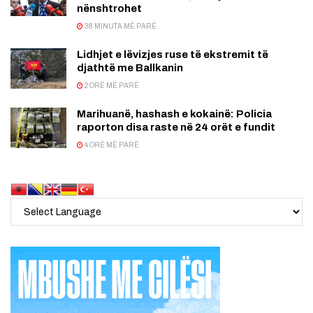
nënshtrohet
38 MINUTA MË PARË
Lidhjet e lëvizjes ruse të ekstremit të
djathtë me Ballkanin
2 ORË MË PARË
Marihuanë, hashash e kokainë: Policia
raporton disa raste në 24 orët e fundit
4 ORË MË PARË