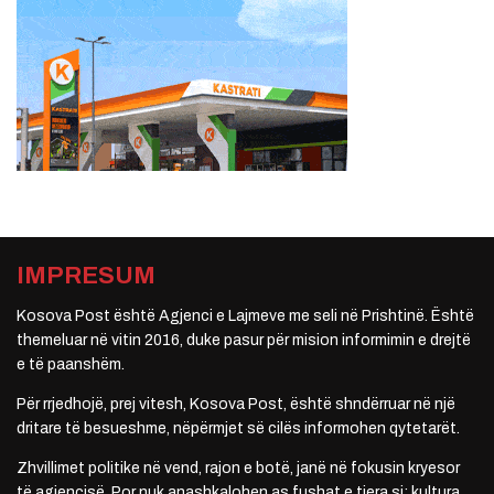
IMPRESUM
Kosova Post është Agjenci e Lajmeve me seli në Prishtinë. Është
themeluar në vitin 2016, duke pasur për mision informimin e drejtë
e të paanshëm.
Për rrjedhojë, prej vitesh, Kosova Post, është shndërruar në një
dritare të besueshme, nëpërmjet së cilës informohen qytetarët.
Zhvillimet politike në vend, rajon e botë, janë në fokusin kryesor
të agjencisë. Por nuk anashkalohen as fushat e tjera si: kultura,