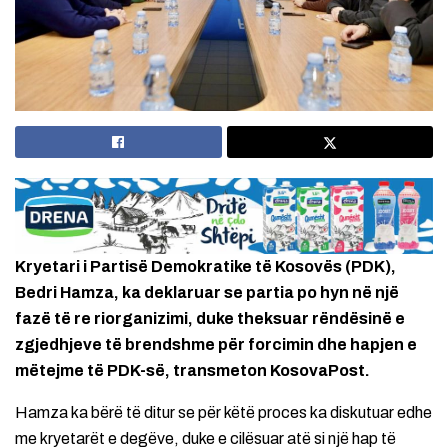
Kryetari i Partisë Demokratike të Kosovës (PDK),
Bedri Hamza, ka deklaruar se partia po hyn në një
fazë të re riorganizimi, duke theksuar rëndësinë e
zgjedhjeve të brendshme për forcimin dhe hapjen e
mëtejme të PDK-së, transmeton KosovaPost.
Hamza ka bërë të ditur se për këtë proces ka diskutuar edhe
me kryetarët e degëve, duke e cilësuar atë si një hap të