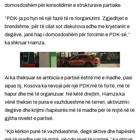
domosdoshëm për konsolidimin e strukturave partiake.
“PDK-ja po hyn në një fazë të re riorganizimi. Zgjedhjet e
brendshme, për të cilat sot diskutova edhe me kryetarët e
degëve, janë hap i domosdoshëm për forcimin e PDK-së,”
ka shkruar Hamza.
Ai ka theksuar se ambicia e partisë është më e madhe, pasi
sipas tij, Kosova ka nevojë për një PDK më të fortë, më të
hapur dhe më të organizuar. Në këtë drejtim, Hamza ka
vënë theksin te puna e vazhdueshme në terren, aktivizimi i
degëve dhe krijimi i hapësirës më të madhe për të rinjtë në të
gjitha nivelet e partisë.
“Kjo kërkon punë të vazhdueshme, degë aktive dhe hapësirë
më të madhe për të rinjtë, në çdo nivel të partisë,” ka shtuar