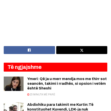
Të ngjajshme
Ymeri: Që ja u merr mendja mos me thirr sot
seancën, takimi i rradhës, si opsion i vetëm
është Sheshi
23 MINUTA MË PARË
Abdixhiku para takimit me Kurtin:Të
konstituohet Kuvendi, LDK-ja nuk