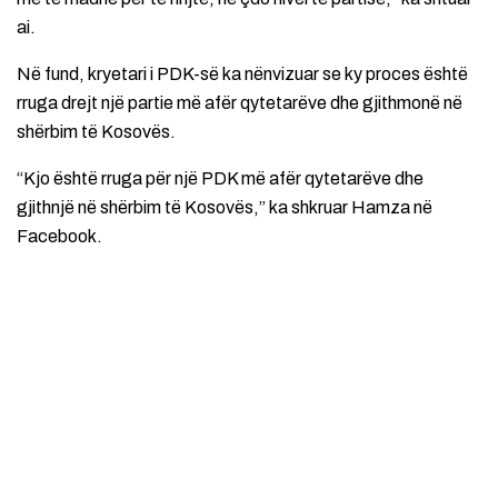
ai.
Në fund, kryetari i PDK-së ka nënvizuar se ky proces është
rruga drejt një partie më afër qytetarëve dhe gjithmonë në
shërbim të Kosovës.
“Kjo është rruga për një PDK më afër qytetarëve dhe
gjithnjë në shërbim të Kosovës,” ka shkruar Hamza në
Facebook.