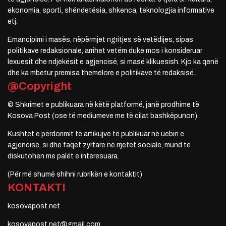
ekonomia, sporti, shëndetësia, shkenca, teknologjia informative
etj.
Emancipimi i masës, nëpërmjet ngritjes së vetëdijes, sipas
politikave redaksionale, arrihet vetëm duke mos i konsideruar
lexuesit dhe ndjekësit e agjencisë, si masë klikuesish. Kjo ka qenë
dhe ka mbetur premisa themelore e politikave të redaksisë.
@Copyright
© Shkrimet e publikuara në këtë platformë, janë prodhime të
Kosova Post (ose të mediumeve me të cilat bashkëpunon).
Kushtet e përdorimit të artikujve të publikuar në uebin e
agjencisë, si dhe faqet zyrtare në rrjetet sociale, mund të
diskutohen me palët e interesuara.
(Për më shumë shihni rubrikën e kontaktit)
KONTAKTI
kosovapost.net
kosovapost.net@gmail.com