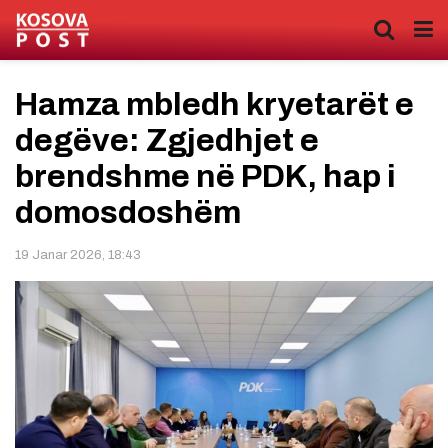
Hamza mbledh kryetarët e
degëve: Zgjedhjet e
brendshme në PDK, hap i
domosdoshëm
19 Janar 2026, 18:43