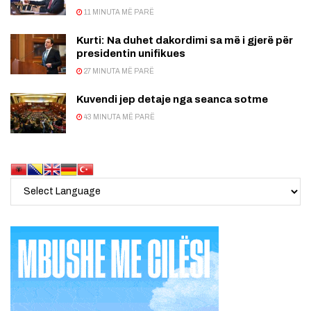
11 MINUTA MË PARË
Kurti: Na duhet dakordimi sa më i gjerë për
presidentin unifikues
27 MINUTA MË PARË
Kuvendi jep detaje nga seanca sotme
43 MINUTA MË PARË