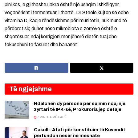
pini kos, e gjithashtu lakra është një ushqim i shkëlqyer,
veçanërisht i fermentuar, i thartë. Dr Steele kujton se edhe
vitamina D, kaq e rëndësishme për imunitetin, nuk mund të
përdoret siç duhet nëse mikrobiota e zorrëve është e
shqetësuar, ndaj korrigjoni menjëherë dietën tuaj dhe
fokusohuni te fasulet dhe bananet.
Të ngjajshme
Ndalohen dy persona për súlmin ndaj një
zyrtari të IPK-së, Prokuroria jep detaje
7 MINUTA MË PARË
Cakolli: Afati për konstituim të Kuvendit
përfundon nesër në mesnatë