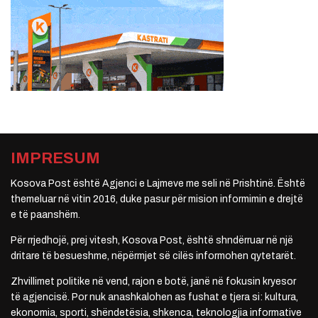
IMPRESUM
Kosova Post është Agjenci e Lajmeve me seli në Prishtinë. Është
themeluar në vitin 2016, duke pasur për mision informimin e drejtë
e të paanshëm.
Për rrjedhojë, prej vitesh, Kosova Post, është shndërruar në një
dritare të besueshme, nëpërmjet së cilës informohen qytetarët.
Zhvillimet politike në vend, rajon e botë, janë në fokusin kryesor
të agjencisë. Por nuk anashkalohen as fushat e tjera si: kultura,
ekonomia, sporti, shëndetësia, shkenca, teknologjia informative