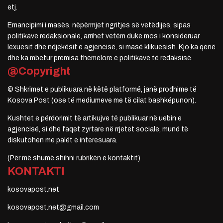
etj.
Emancipimi i masës, nëpërmjet ngritjes së vetëdijes, sipas
politikave redaksionale, arrihet vetëm duke mos i konsideruar
lexuesit dhe ndjekësit e agjencisë, si masë klikuesish. Kjo ka qenë
dhe ka mbetur premisa themelore e politikave të redaksisë.
@Copyright
© Shkrimet e publikuara në këtë platformë, janë prodhime të
Kosova Post (ose të mediumeve me të cilat bashkëpunon).
Kushtet e përdorimit të artikujve të publikuar në uebin e
agjencisë, si dhe faqet zyrtare në rrjetet sociale, mund të
diskutohen me palët e interesuara.
(Për më shumë shihni rubrikën e kontaktit)
KONTAKTI
kosovapost.net
kosovapost.net@gmail.com