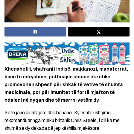
Xhenxhefili, shafrani i Indisë, majdanozi, manaferrat,
bimë të ndryshme, pothuajse shumë ekzotike
promovohen shpesh për shkak të vetive të shumta
medicinale, por për imunitet të fortë mjafton të
ndaleni në dyqan dhe të merrni vetëm dy.
Këto janë bishtajore dhe banane. Ky është ushqimi i
rekomanduar nga mjeku britanik Chris Steele, i cili ka më
shumë se dy dekada që jep këshilla mjekësore.