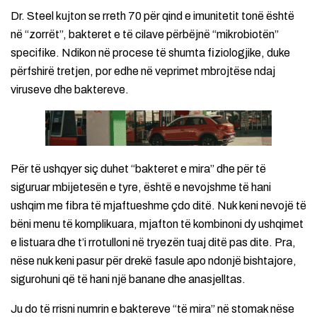
Dr. Steel kujton se rreth 70 për qind e imunitetit tonë është
në “zorrët”, bakteret e të cilave përbëjnë “mikrobiotën”
specifike. Ndikon në procese të shumta fiziologjike, duke
përfshirë tretjen, por edhe në veprimet mbrojtëse ndaj
viruseve dhe baktereve.
Për të ushqyer siç duhet “bakteret e mira” dhe për të
siguruar mbijetesën e tyre, është e nevojshme të hani
ushqim me fibra të mjaftueshme çdo ditë. Nuk keni nevojë të
bëni menu të komplikuara, mjafton të kombinoni dy ushqimet
e listuara dhe t’i rrotulloni në tryezën tuaj ditë pas dite. Pra,
nëse nuk keni pasur për drekë fasule apo ndonjë bishtajore,
sigurohuni që të hani një banane dhe anasjelltas.
Ju do të rrisni numrin e baktereve “të mira” në stomak nëse