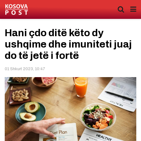
Hani çdo ditë këto dy
ushqime dhe imuniteti juaj
do të jetë i fortë
01 Shkurt 2023, 10:47