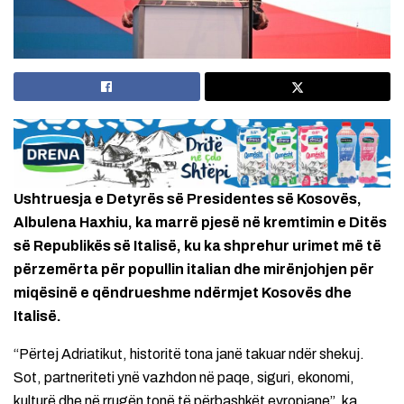
Ushtruesja e Detyrës së Presidentes së Kosovës,
Albulena Haxhiu, ka marrë pjesë në kremtimin e Ditës
së Republikës së Italisë, ku ka shprehur urimet më të
përzemërta për popullin italian dhe mirënjohjen për
miqësinë e qëndrueshme ndërmjet Kosovës dhe
Italisë.
“Përtej Adriatikut, historitë tona janë takuar ndër shekuj.
Sot, partneriteti ynë vazhdon në paqe, siguri, ekonomi,
kulturë dhe në rrugën tonë të përbashkët evropiane”, ka