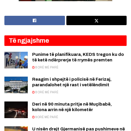
Të ngjajshme
Punime të planifikuara, KEDS tregon ku do
të ketë ndërprerje të rrymës premten
8 ORË MË PARË
Reagim i shpejtë i policisë në Ferizaj,
parandalohet një rast i vetëlëndimit
8 ORË MË PARË
Deri në 90 minuta pritje në Muçibabë,
kolona arrin në një kilometër
9 ORË MË PARË
U nisën drejt Gjermanisë pas pushimeve në