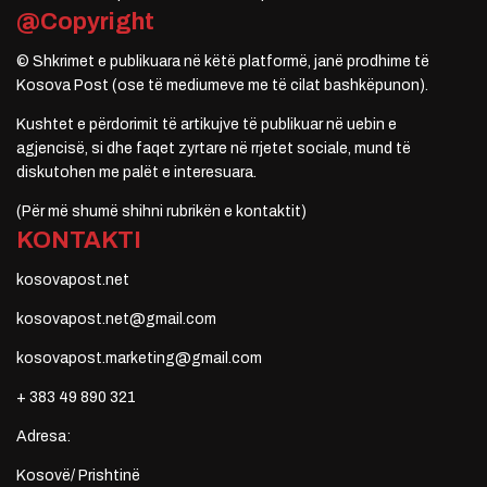
@Copyright
© Shkrimet e publikuara në këtë platformë, janë prodhime të
Kosova Post (ose të mediumeve me të cilat bashkëpunon).
Kushtet e përdorimit të artikujve të publikuar në uebin e
agjencisë, si dhe faqet zyrtare në rrjetet sociale, mund të
diskutohen me palët e interesuara.
(Për më shumë shihni rubrikën e kontaktit)
KONTAKTI
kosovapost.net
kosovapost.net@gmail.com
kosovapost.marketing@gmail.com
+ 383 49 890 321
Adresa:
Kosovë/ Prishtinë