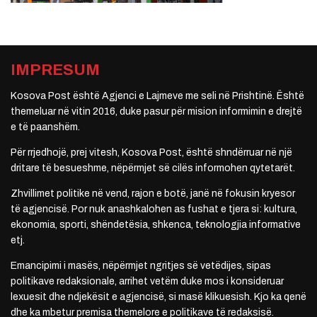
IMPRESUM
Kosova Post është Agjenci e Lajmeve me seli në Prishtinë. Është
themeluar në vitin 2016, duke pasur për mision informimin e drejtë
e të paanshëm.
Për rrjedhojë, prej vitesh, Kosova Post, është shndërruar në një
dritare të besueshme, nëpërmjet së cilës informohen qytetarët.
Zhvillimet politike në vend, rajon e botë, janë në fokusin kryesor
të agjencisë. Por nuk anashkalohen as fushat e tjera si: kultura,
ekonomia, sporti, shëndetësia, shkenca, teknologjia informative
etj.
Emancipimi i masës, nëpërmjet ngritjes së vetëdijes, sipas
politikave redaksionale, arrihet vetëm duke mos i konsideruar
lexuesit dhe ndjekësit e agjencisë, si masë klikuesish. Kjo ka qenë
dhe ka mbetur premisa themelore e politikave të redaksisë.