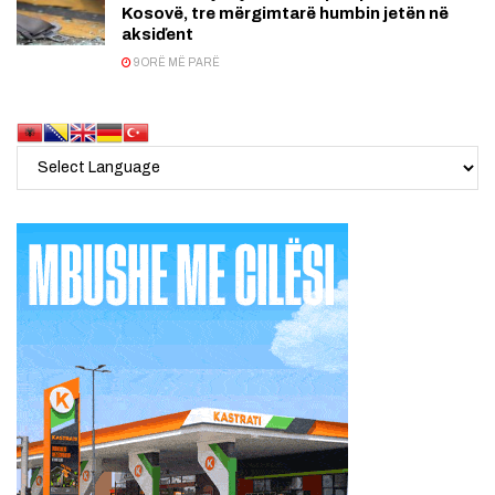
Kosovë, tre mërgimtarë humbin jetën në
aksiďent
9 ORË MË PARË