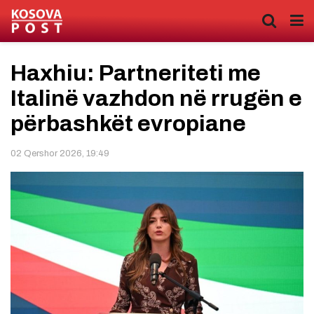
Haxhiu: Partneriteti me
Italinë vazhdon në rrugën e
përbashkët evropiane
02 Qershor 2026, 19:49