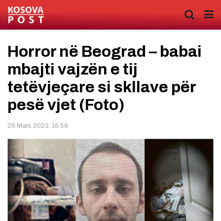
Horror në Beograd – babai
mbajti vajzën e tij
tetëvjeçare si skllave për
pesë vjet (Foto)
28 Mars 2023, 16:58