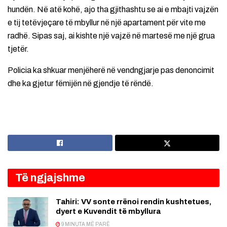
hundën. Në atë kohë, ajo tha gjithashtu se ai e mbajti vajzën
e tij tetëvjeçare të mbyllur në një apartament për vite me
radhë. Sipas saj, ai kishte një vajzë në martesë me një grua
tjetër.
Policia ka shkuar menjëherë në vendngjarje pas denoncimit
dhe ka gjetur fëmijën në gjendje të rëndë.
Të ngjajshme
Tahiri: VV sonte rrënoi rendin kushtetues,
dyert e Kuvendit të mbyllura
9 MINUTA MË PARË