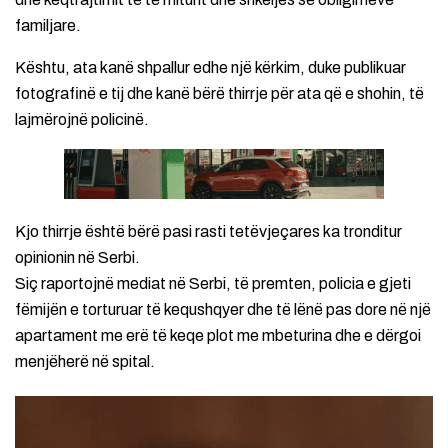
familjare.
Kështu, ata kanë shpallur edhe një kërkim, duke publikuar
fotografinë e tij dhe kanë bërë thirrje për ata që e shohin, të
lajmërojnë policinë.
Kjo thirrje është bërë pasi rasti tetëvjeçares ka tronditur
opinionin në Serbi.
Siç raportojnë mediat në Serbi, të premten, policia e gjeti
fëmijën e torturuar të kequshqyer dhe të lënë pas dore në një
apartament me erë të keqe plot me mbeturina dhe e dërgoi
menjëherë në spital.