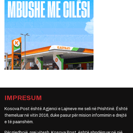
IMPRESUM
Kosova Post është Agjenci e Lajmeve me seli në Prishtinë. Është
themeluar në vitin 2016, duke pasur për mision informimin e drejtë
e të paanshëm.
Për rrjedhojë, prej vitesh, Kosova Post, është shndërruar në një