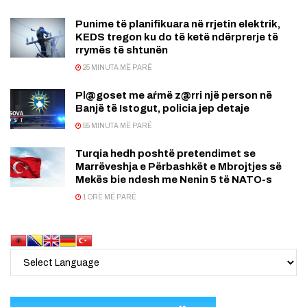
Punime të planifikuara në rrjetin elektrik,
KEDS tregon ku do të ketë ndërprerje të
rrymës të shtunën
25 MINUTA MË PARË
Pl@goset me aŕmë z@rri një person në
Banjë të Istogut, policia jep detaje
55 MINUTA MË PARË
Turqia hedh poshtë pretendimet se
Marrëveshja e Përbashkët e Mbrojtjes së
Mekës bie ndesh me Nenin 5 të NATO-s
1 ORË MË PARË