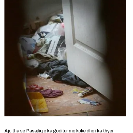
Ajo tha se Pasajliq e ka goditur me kokë dhe i ka thyer