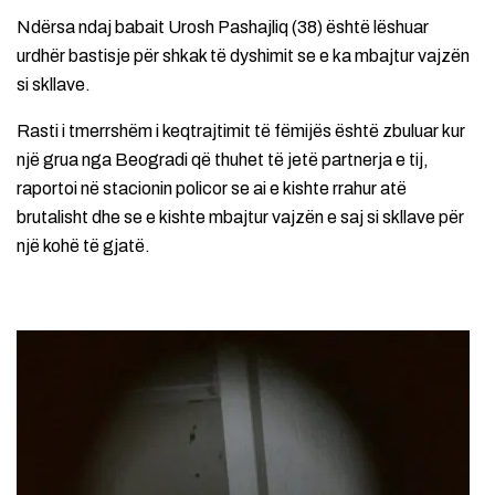
Ndërsa ndaj babait Urosh Pashajliq (38) është lëshuar
urdhër bastisje për shkak të dyshimit se e ka mbajtur vajzën
si skllave.
Rasti i tmerrshëm i keqtrajtimit të fëmijës është zbuluar kur
një grua nga Beogradi që thuhet të jetë partnerja e tij,
raportoi në stacionin policor se ai e kishte rrahur atë
brutalisht dhe se e kishte mbajtur vajzën e saj si skllave për
një kohë të gjatë.