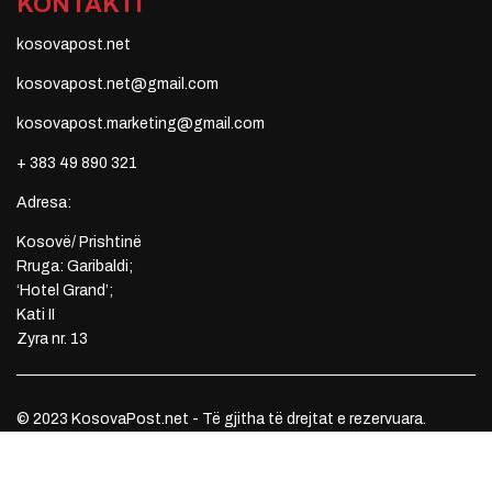
KONTAKTI
kosovapost.net
kosovapost.net@gmail.com
kosovapost.marketing@gmail.com
+ 383 49 890 321
Adresa:
Kosovë/ Prishtinë
Rruga: Garibaldi;
‘Hotel Grand’;
Kati II
Zyra nr. 13
© 2023 KosovaPost.net - Të gjitha të drejtat e rezervuara.