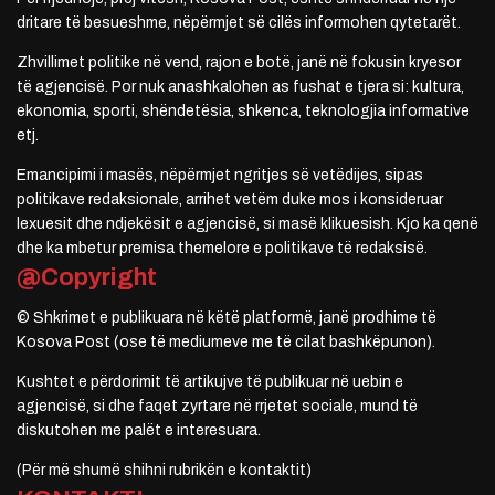
dritare të besueshme, nëpërmjet së cilës informohen qytetarët.
Zhvillimet politike në vend, rajon e botë, janë në fokusin kryesor
të agjencisë. Por nuk anashkalohen as fushat e tjera si: kultura,
ekonomia, sporti, shëndetësia, shkenca, teknologjia informative
etj.
Emancipimi i masës, nëpërmjet ngritjes së vetëdijes, sipas
politikave redaksionale, arrihet vetëm duke mos i konsideruar
lexuesit dhe ndjekësit e agjencisë, si masë klikuesish. Kjo ka qenë
dhe ka mbetur premisa themelore e politikave të redaksisë.
@Copyright
© Shkrimet e publikuara në këtë platformë, janë prodhime të
Kosova Post (ose të mediumeve me të cilat bashkëpunon).
Kushtet e përdorimit të artikujve të publikuar në uebin e
agjencisë, si dhe faqet zyrtare në rrjetet sociale, mund të
diskutohen me palët e interesuara.
(Për më shumë shihni rubrikën e kontaktit)