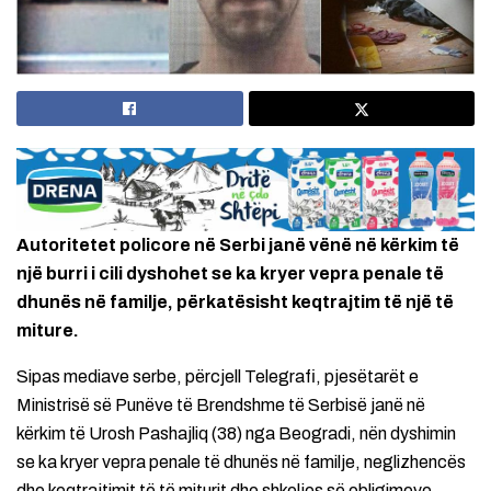
Autoritetet policore në Serbi janë vënë në kërkim të
një burri i cili dyshohet se ka kryer vepra penale të
dhunës në familje, përkatësisht keqtrajtim të një të
miture.
Sipas mediave serbe, përcjell Telegrafi, pjesëtarët e
Ministrisë së Punëve të Brendshme të Serbisë janë në
kërkim të Urosh Pashajliq (38) nga Beogradi, nën dyshimin
se ka kryer vepra penale të dhunës në familje, neglizhencës
dhe keqtrajtimit të të miturit dhe shkeljes së obligimeve