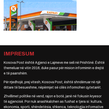
IMPRESUM
Kosova Post është Agjenci e Lajmeve me seli në Prishtinë. Është
themeluar në vitin 2016, duke pasur për mision informimin e drejtë
e të paanshëm.
Për rrjedhojë, prej vitesh, Kosova Post, është shndërruar në një
dritare të besueshme, nëpërmjet së cilës informohen qytetarët.
Zhvillimet politike në vend, rajon e botë, janë në fokusin kryesor
të agjencisë. Por nuk anashkalohen as fushat e tjera si: kultura,
ekonomia, sporti, shëndetësia, shkenca, teknologjia informative