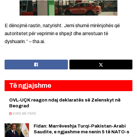
E dënojmë rastin, natyrisht. Jemi shumë mirënjohës që
autoritetet për veprimin e shpejt dhe arrestuan të
dyshuarin.” – tha ai.
Të ngjajshme
OVL-UÇK reagon ndaj deklaratës së Zelenskyt në
Beograd
5 ORË MË PARË
Fidan: Marrëveshja Turqi-Pakistan-Arabi
Saudite, e ngjashme me nenin 5 të NATO-s