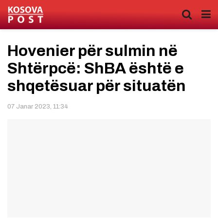
Hovenier për sulmin në
Shtërpcë: ShBA është e
shqetësuar për situatën
07 Janar 2023, 11:34