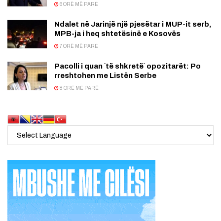
6 ORË MË PARË
Ndalet në Jarinjë një pjesëtar i MUP-it serb,
MPB-ja i heq shtetësinë e Kosovës
7 ORË MË PARË
Pacolli i quan `të shkretë` opozitarët: Po
rreshtohen me Listën Serbe
8 ORË MË PARË