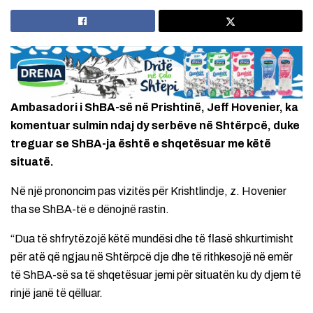
Ambasadori i ShBA-së në Prishtinë, Jeff Hovenier, ka
komentuar sulmin ndaj dy serbëve në Shtërpcë, duke
treguar se ShBA-ja është e shqetësuar me këtë
situatë.
Në një prononcim pas vizitës për Krishtlindje, z. Hovenier
tha se ShBA-të e dënojnë rastin.
“Dua të shfrytëzojë këtë mundësi dhe të flasë shkurtimisht
për atë që ngjau në Shtërpcë dje dhe të rithkesojë në emër
të ShBA-së sa të shqetësuar jemi për situatën ku dy djem të
rinjë janë të qëlluar.