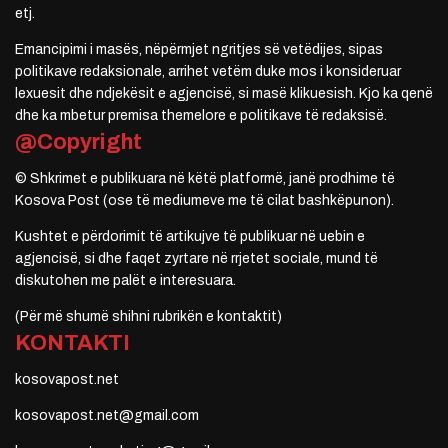
etj.
Emancipimi i masës, nëpërmjet ngritjes së vetëdijes, sipas
politikave redaksionale, arrihet vetëm duke mos i konsideruar
lexuesit dhe ndjekësit e agjencisë, si masë klikuesish. Kjo ka qenë
dhe ka mbetur premisa themelore e politikave të redaksisë.
@Copyright
© Shkrimet e publikuara në këtë platformë, janë prodhime të
Kosova Post (ose të mediumeve me të cilat bashkëpunon).
Kushtet e përdorimit të artikujve të publikuar në uebin e
agjencisë, si dhe faqet zyrtare në rrjetet sociale, mund të
diskutohen me palët e interesuara.
(Për më shumë shihni rubrikën e kontaktit)
KONTAKTI
kosovapost.net
kosovapost.net@gmail.com