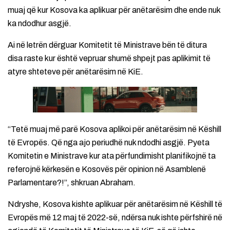
muaj që kur Kosova ka aplikuar për anëtarësim dhe ende nuk
ka ndodhur asgjë.
Ai në letrën dërguar Komitetit të Ministrave bën të ditura
disa raste kur është vepruar shumë shpejt pas aplikimit të
atyre shteteve për anëtarësim në KiE.
“Tetë muaj më parë Kosova aplikoi për anëtarësim në Këshill
të Evropës. Që nga ajo periudhë nuk ndodhi asgjë. Pyeta
Komitetin e Ministrave kur ata përfundimisht planifikojnë ta
referojnë kërkesën e Kosovës për opinion në Asamblenë
Parlamentare?!”, shkruan Abraham.
Ndryshe, Kosova kishte aplikuar për anëtarësim në Këshill të
Evropës më 12 maj të 2022-së, ndërsa nuk ishte përfshirë në