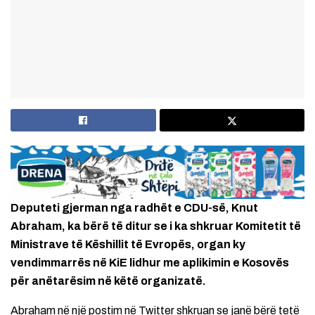
Deputeti gjerman nga radhët e CDU-së, Knut
Abraham, ka bërë të ditur se i ka shkruar Komitetit të
Ministrave të Këshillit të Evropës, organ ky
vendimmarrës në KiE lidhur me aplikimin e Kosovës
për anëtarësim në këtë organizatë.
Abraham në një postim në Twitter shkruan se janë bërë tetë