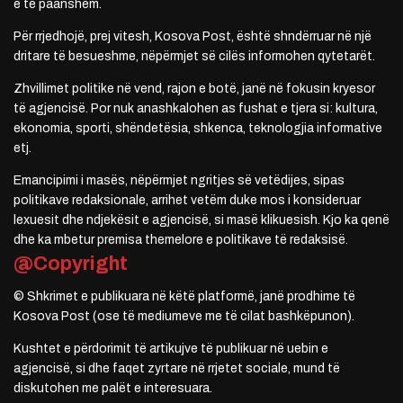
e të paanshëm.
Për rrjedhojë, prej vitesh, Kosova Post, është shndërruar në një
dritare të besueshme, nëpërmjet së cilës informohen qytetarët.
Zhvillimet politike në vend, rajon e botë, janë në fokusin kryesor
të agjencisë. Por nuk anashkalohen as fushat e tjera si: kultura,
ekonomia, sporti, shëndetësia, shkenca, teknologjia informative
etj.
Emancipimi i masës, nëpërmjet ngritjes së vetëdijes, sipas
politikave redaksionale, arrihet vetëm duke mos i konsideruar
lexuesit dhe ndjekësit e agjencisë, si masë klikuesish. Kjo ka qenë
dhe ka mbetur premisa themelore e politikave të redaksisë.
@Copyright
© Shkrimet e publikuara në këtë platformë, janë prodhime të
Kosova Post (ose të mediumeve me të cilat bashkëpunon).
Kushtet e përdorimit të artikujve të publikuar në uebin e
agjencisë, si dhe faqet zyrtare në rrjetet sociale, mund të
diskutohen me palët e interesuara.