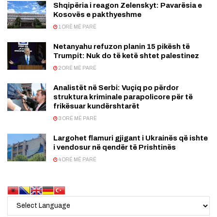
Shqipëria i reagon Zelenskyt: Pavarësia e
Kosovës e pakthyeshme
1 ORË MË PARË
Netanyahu refuzon planin 15 pikësh të
Trumpit: Nuk do të ketë shtet palestinez
2 ORË MË PARË
Analistët në Serbi: Vuçiq po përdor
struktura kriminale parapolicore për të
frikësuar kundërshtarët
3 ORË MË PARË
Largohet flamuri gjigant i Ukrainës që ishte
i vendosur në qendër të Prishtinës
4 ORË MË PARË