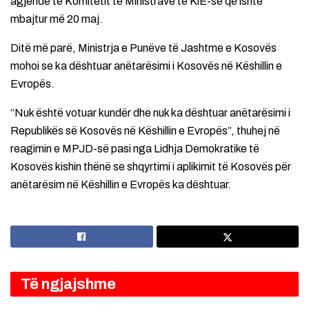
agjendë të Komitetit të Ministrave të KiE-së që ishte
mbajtur më 20 maj.
Ditë më parë, Ministrja e Punëve të Jashtme e Kosovës
mohoi se ka dështuar anëtarësimi i Kosovës në Këshillin e
Evropës.
“Nuk është votuar kundër dhe nuk ka dështuar anëtarësimi i
Republikës së Kosovës në Këshillin e Evropës”, thuhej në
reagimin e MPJD-së pasi nga Lidhja Demokratike të
Kosovës kishin thënë se shqyrtimi i aplikimit të Kosovës për
anëtarësim në Këshillin e Evropës ka dështuar.
Të ngjajshme