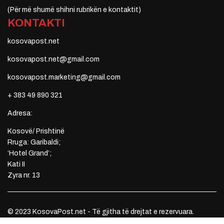
(Për më shumë shihni rubrikën e kontaktit)
KONTAKTI
kosovapost.net
kosovapost.net@gmail.com
kosovapost.marketing@gmail.com
+ 383 49 890 321
Adresa:
Kosovë/ Prishtinë
Rruga: Garibaldi;
‘Hotel Grand’;
Kati II
Zyra nr. 13
© 2023 KosovaPost.net - Të gjitha të drejtat e rezervuara.