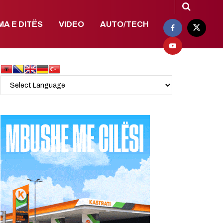
MA E DITËS
VIDEO
AUTO/TECH