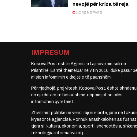
nevojë për kriza të reja
1 ORË MË PARË
IMPRESUM
Kosova Post është Agjenci e Lajmeve me seli në
Prishtinë. Është themeluar në vitin 2016, duke pasur pë
mision informimin e drejtë e të paanshëm.
Për rrjedhojë, prej vitesh, Kosova Post, është shndërru
në një dritare të besueshme, nëpërmjet së cilës
informohen qytetarët.
Zhvillimet politike në vend, rajon e botë, janë në fokusi
kryesor të agjencisë. Por nuk anashkalohen as fushat
tjera si: kultura, ekonomia, sporti, shëndetësia, shkenc
teknologjia informative etj.