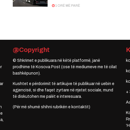
1 ORË MË PARË
@Copyright
© Shkrimet e publikuara në këtë platformë, janë
k
r
prodhime të Kosova Post (ose të mediumeve me të cilat
k
bashkëpunon).
k
ar
Kushtet e përdorimit të artikujve të publikuar në uebin e
agjencisë, si dhe faqet zyrtare në rrjetet sociale, mund
+ 
të diskutohen me palët e interesuara.
A
n
(Për më shumë shihni rubrikën e kontaktit)
Ko
 e
Rr
a,
‘H