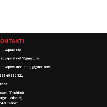
KONTAKTI
osovapost.net
osovapost.net@gmail.com
osovapost.marketing@gmail.com
383 49 890 321
dresa:
sovë/ Prishtinë
uga: Garibaldi;
otel Grand’;