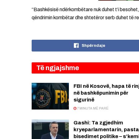
“Bashkësisë ndërkombëtare nuk duhet t’i besohet,
qëndrimin kombëtar dhe shtetëror serb duhet të r
Shpërndaje
Të ngjajshme
FBI në Kosovë, hapa të rin
në bashkëpunimin për
sigurinë
7 MINUTA MË PARË
Gashi: Ta zgjedhim
kryeparlamentarin, pasta
bisedimet politike – s’kem