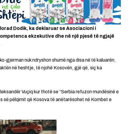
orad Dodik, ka deklaruar se Asociacioni i
ompetenca ekzekutive dhe në një pjesë të ngjajë
.
nko-gjerman nuk ndryshon shumë nga disa në të kaluarën,
ktën në heshtje, të njohë Kosovën, gjë që, siç ka
 Aleksandër Vuçiq kur thotë se “Serbia refuzon mundësinë e
s së pëlqimit që Kosova të anëtarësohet në Kombet e