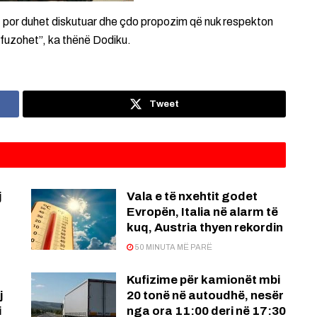
 por duhet diskutuar dhe çdo propozim që nuk respekton
efuzohet”, ka thënë Dodiku.
Tweet
j
Vala e të nxehtit godet
Evropën, Italia në alarm të
kuq, Austria thyen rekordin
50 MINUTA MË PARË
Kufizime për kamionët mbi
j
20 tonë në autoudhë, nesër
i
nga ora 11:00 deri në 17:30