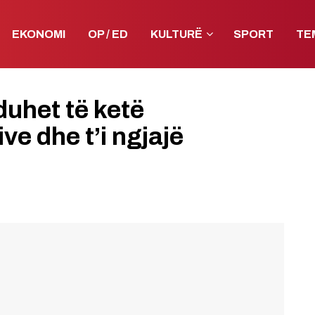
EKONOMI
OP / ED
KULTURË
SPORT
TE
duhet të ketë
e dhe t’i ngjajë