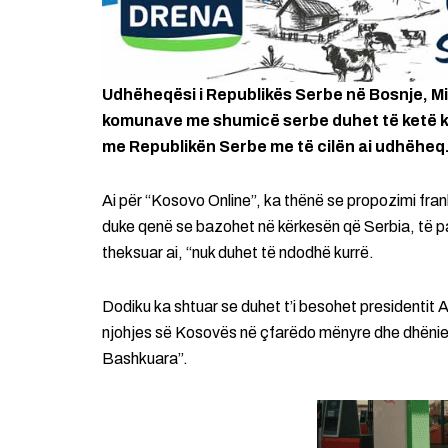
Udhëheqësi i Republikës Serbe në Bosnje, Mil
komunave me shumicë serbe duhet të ketë k
me Republikën Serbe me të cilën ai udhëheq
Ai për “Kosovo Online”, ka thënë se propozimi fra
duke qenë se bazohet në kërkesën që Serbia, të pa
theksuar ai, “nuk duhet të ndodhë kurrë.
Dodiku ka shtuar se duhet t’i besohet presidentit
njohjes së Kosovës në çfarëdo mënyre dhe dhënie
Bashkuara”.