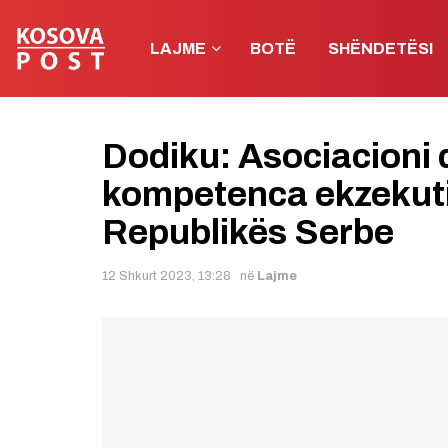
LAJME
BOTË
SHËNDETËSI
Dodiku: Asociacioni 
kompetenca ekzekutiv
Republikës Serbe
12 Shkurt 2023, 13:28
në
Lajme