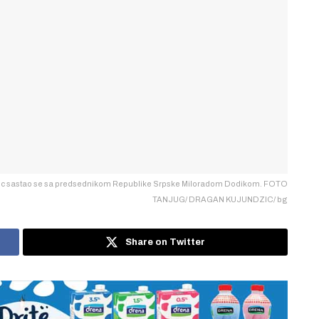
Vucic sastao se sa predsednikom Republike Srpske Miloradom Dodikom. FOTO
TANJUG/ DRAGAN KUJUNDZIC/ bg
Share on Twitter